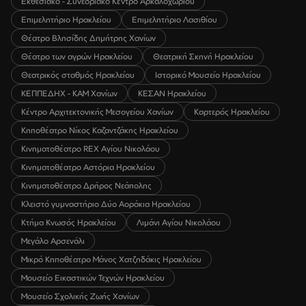
Εκθεσιακό - Συνεδριακό Κέντρο Αρκαλοχωρίου
Επιμελητήριο Ηρακλείου
Επιμελητήριο Λασιθίου
Θέατρο Βλησίδης Δημήτρης Χανίων
Θέατρο των αγρών Ηρακλείου
Θεατρική Σκηνή Ηρακλείου
Θεατρικός σταθμός Ηρακλείου
Ιστορικό Μουσείο Ηρακλείου
ΚΕΠΠΕΔΗΧ - ΚΑΜ Χανίων
ΚΕΣΑΝ Ηρακλείου
Κέντρο Αρχιτεκτονικής Μεσογείου Χανίων
Καρτερός Ηρακλείου
Κηποθέατρο Νίκος Καζαντζάκης Ηρακλείου
Κινηματοθέατρο REX Αγίου Νικολάου
Κινηματοθέατρο Αστόρια Ηρακλείου
Κινηματοθέατρο Δρήρος Νεάπολης
Κλειστό γυμναστήριο Δύο Αοράκια Ηρακλείου
Κτήμα Κνωσός Ηρακλείου
Λιμάνι Αγίου Νικολάου
Μεγάλο Αρσενάλι
Μικρό Κηποθέατρο Μάνος Χατζηδάκις Ηρακλείου
Μουσείο Εικαστικών Τεχνών Ηρακλείου
Μουσείο Σχολικής Ζωής Χανίων