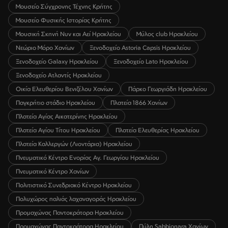
Μουσείο Σύγχρονης Τέχνης Κρήτης
Μουσείο Φυσικής Ιστορίας Κρήτης
Μουσική Σκηνή Νυν και Αεί Ηρακλείου
Μύλος club Ηρακλείου
Νεώριο Μόρο Χανίων
Ξενοδοχείο Astoria Capsis Ηρακλείου
Ξενοδοχείο Galaxy Ηρακλείου
Ξενοδοχείο Lato Ηρακλείου
Ξενοδοχείο Ατλαντίς Ηρακλείου
Οικία Ελευθερίου Βενιζέλου Χανίων
Πάρκο Γεωργιάδη Ηρακλείου
Παγκρήτιο στάδιο Ηρακλείου
Πλατεία 1866 Χανίων
Πλατεία Αγίας Αικατερίνης Ηρακλείου
Πλατεία Αγίου Τίτου Ηρακλείου
Πλατεία Ελευθερίας Ηρακλείου
Πλατεία Καλλεργών (Λιοντάρια) Ηρακλείου
Πνευματικό Κέντρο Ενορίας Αγ. Γεωργίου Ηρακλείου
Πνευματικό Κέντρο Χανίων
Πολιτιστικό Συνεδριακό Κέντρο Ηρακλείου
Πολυχώρος παλιάς λαχαναγοράς Ηρακλείου
Προμαχώνας Παντοκράτορα Ηρακλείου
Προμαχώνας Παντοκράτορα Ηρακλείου
Πύλη Sabbionara Χανίων