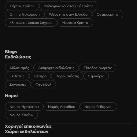
Χάρτης Κρήτης
Ραδιοφωνικοί σταθμοί Κρήτης
Online Τηλεόραση
Webcams στην Ελλάδα
Ονειροκρίτης
Κληρώσεις λαϊκού λαχείου
Μουσεία Κρήτης
Blogs
Εκδηλώσεις
Αθλητισμός
Διάφορες εκδηλώσεις
Είσοδος Δωρεάν
Εκθέσεις
Θέατρο
Παρουσιάσεις
Σεμινάρια
Συναυλίες
Φεστιβάλ
Νομοί
Νομός Ηρακλείου
Νομός Λασιθίου
Νομός Ρεθύμνου
Νομός Χανίων
Χορηγοί επικοινωνίας
Χώροι εκδηλώσεων