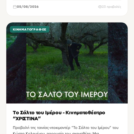
05/08/2026
23 προβολές
ΚΙΝΗΜΑΤΟΓΡΆΦΟΣ
Το Σάλτο του Ιμέρου - Κινηματοθέατρο
“ΧΡΙΣΤΙΝΑ”
Προβολή της ταινίας-ντοκιμαντέρ “Το Σάλτο του Ιμέρου” του
Κώστα Κολημένου, παρουσία του σκηνοθέτη: Μια