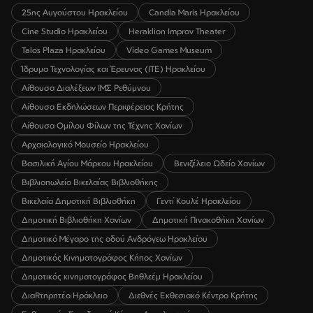
25ης Αυγούστου Ηρακλείου
Candia Maris Ηρακλείου
Cine Studio Ηρακλείου
Heraklion Improv Theater
Talos Plaza Ηρακλείου
Video Games Museum
Ίδρυμα Τεχνολογίας και Έρευνας (ΙΤΕ) Ηρακλείου
Αίθουσα Διαλέξεων ΙΜΣ Ρεθύμνου
Αίθουσα Εκδηλώσεων Περιφέρειας Κρήτης
Αίθουσα Ομίλου Φίλων της Τέχνης Χανίων
Αρχαιολογικό Μουσείο Ηρακλείου
Βασιλική Αγίου Μάρκου Ηρακλείου
Βενιζέλειο Ωδείο Χανίων
Βιβλιοπωλείο Βικελαίας Βιβλιοθήκης
Βικελαία Δημοτική Βιβλιοθήκη
Γεντί Κουλέ Ηρακλείου
Δημοτική Βιβλιοθήκη Χανίων
Δημοτική Πινακοθήκη Χανίων
Δημοτικό Μέγαρο της οδού Ανδρόγεω Ηρακλείου
Δημοτικός Κινηματογράφος Κήπος Χανίων
Δημοτικός κινηματογράφος Βηθλεέμ Ηρακλείου
ΔιαRτηρητέο Ηράκλειο
Διεθνές Εκθεσιακό Κέντρο Κρήτης