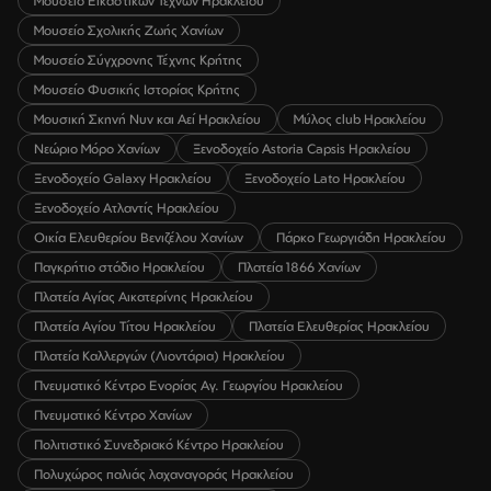
Μουσείο Εικαστικών Τεχνών Ηρακλείου
Μουσείο Σχολικής Ζωής Χανίων
Μουσείο Σύγχρονης Τέχνης Κρήτης
Μουσείο Φυσικής Ιστορίας Κρήτης
Μουσική Σκηνή Νυν και Αεί Ηρακλείου
Μύλος club Ηρακλείου
Νεώριο Μόρο Χανίων
Ξενοδοχείο Astoria Capsis Ηρακλείου
Ξενοδοχείο Galaxy Ηρακλείου
Ξενοδοχείο Lato Ηρακλείου
Ξενοδοχείο Ατλαντίς Ηρακλείου
Οικία Ελευθερίου Βενιζέλου Χανίων
Πάρκο Γεωργιάδη Ηρακλείου
Παγκρήτιο στάδιο Ηρακλείου
Πλατεία 1866 Χανίων
Πλατεία Αγίας Αικατερίνης Ηρακλείου
Πλατεία Αγίου Τίτου Ηρακλείου
Πλατεία Ελευθερίας Ηρακλείου
Πλατεία Καλλεργών (Λιοντάρια) Ηρακλείου
Πνευματικό Κέντρο Ενορίας Αγ. Γεωργίου Ηρακλείου
Πνευματικό Κέντρο Χανίων
Πολιτιστικό Συνεδριακό Κέντρο Ηρακλείου
Πολυχώρος παλιάς λαχαναγοράς Ηρακλείου