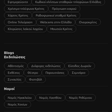
Εφημερεύοντα
Κωδικοί κλήσεων σταθερών τηλεφώνων Ελλάδος
Χρήσιμα τηλέφωνα Κρήτης
Πρόγνωση καιρού
Χάρτης Κρήτης
Ραδιοφωνικοί σταθμοί Κρήτης
Online Τηλεόραση
Webcams στην Ελλάδα
Ονειροκρίτης
Κληρώσεις λαϊκού λαχείου
Μουσεία Κρήτης
Blogs
Εκδηλώσεις
Αθλητισμός
Διάφορες εκδηλώσεις
Είσοδος Δωρεάν
Εκθέσεις
Θέατρο
Παρουσιάσεις
Σεμινάρια
Συναυλίες
Φεστιβάλ
Νομοί
Νομός Ηρακλείου
Νομός Λασιθίου
Νομός Ρεθύμνου
Νομός Χανίων