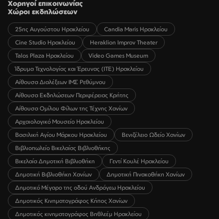
Χορηγοί επικοινωνίας
Χώροι εκδηλώσεων
25ης Αυγούστου Ηρακλείου
Candia Maris Ηρακλείου
Cine Studio Ηρακλείου
Heraklion Improv Theater
Talos Plaza Ηρακλείου
Video Games Museum
Ίδρυμα Τεχνολογίας και Έρευνας (ΙΤΕ) Ηρακλείου
Αίθουσα Διαλέξεων ΙΜΣ Ρεθύμνου
Αίθουσα Εκδηλώσεων Περιφέρειας Κρήτης
Αίθουσα Ομίλου Φίλων της Τέχνης Χανίων
Αρχαιολογικό Μουσείο Ηρακλείου
Βασιλική Αγίου Μάρκου Ηρακλείου
Βενιζέλειο Ωδείο Χανίων
Βιβλιοπωλείο Βικελαίας Βιβλιοθήκης
Βικελαία Δημοτική Βιβλιοθήκη
Γεντί Κουλέ Ηρακλείου
Δημοτική Βιβλιοθήκη Χανίων
Δημοτική Πινακοθήκη Χανίων
Δημοτικό Μέγαρο της οδού Ανδρόγεω Ηρακλείου
Δημοτικός Κινηματογράφος Κήπος Χανίων
Δημοτικός κινηματογράφος Βηθλεέμ Ηρακλείου