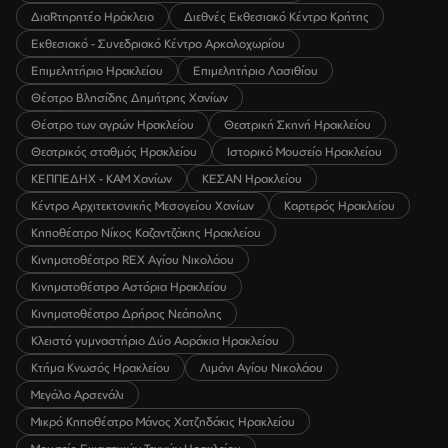
ΔιαRτηρητέο Ηράκλειο
Διεθνές Εκθεσιακό Κέντρο Κρήτης
Εκθεσιακό - Συνεδριακό Κέντρο Αρκαλοχωρίου
Επιμελητήριο Ηρακλείου
Επιμελητήριο Λασιθίου
Θέατρο Βλησίδης Δημήτρης Χανίων
Θέατρο των αγρών Ηρακλείου
Θεατρική Σκηνή Ηρακλείου
Θεατρικός σταθμός Ηρακλείου
Ιστορικό Μουσείο Ηρακλείου
ΚΕΠΠΕΔΗΧ - ΚΑΜ Χανίων
ΚΕΣΑΝ Ηρακλείου
Κέντρο Αρχιτεκτονικής Μεσογείου Χανίων
Καρτερός Ηρακλείου
Κηποθέατρο Νίκος Καζαντζάκης Ηρακλείου
Κινηματοθέατρο REX Αγίου Νικολάου
Κινηματοθέατρο Αστόρια Ηρακλείου
Κινηματοθέατρο Δρήρος Νεάπολης
Κλειστό γυμναστήριο Δύο Αοράκια Ηρακλείου
Κτήμα Κνωσός Ηρακλείου
Λιμάνι Αγίου Νικολάου
Μεγάλο Αρσενάλι
Μικρό Κηποθέατρο Μάνος Χατζηδάκις Ηρακλείου