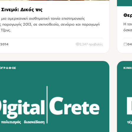
 Σινεμά: Δικός της
Θερ
, μια αμερικανική αισθηματική ταινία επιστημονικής
Η τα
ς παραγωγής 2013, σε σκηνοθεσία, σενάριο και παραγωγή
όσκα
 Τζονς.
2014
2,247 προβολές
04
ΟΓΡΆΦΟΣ
ΚΙΝ