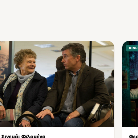
ΚΙΝ
 Σινεμά: Φιλομένα
Θερ