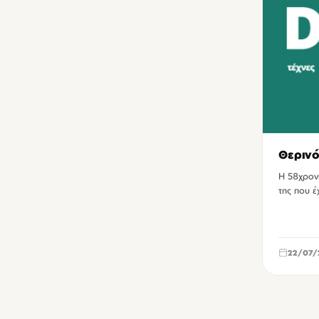
Θερινό
Η 58χρονη
της που έ
22/07/