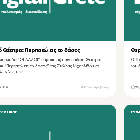
ό Θέατρο: Περπατώ εις το δάσος
Θερ
κή ομάδα "ΟΙ ΑΛΛΟΙ" παρουσιάζει την παιδική Θεατρική
Ο Γο
η "Περπατώ εις το δάσος" της Στέλλας Μιχαηλίδου σε
του 
ία Νίκης Παπ…
2014
2,276 προβολές
25
ΟΓΡΆΦΟΣ
ΣΥΝ