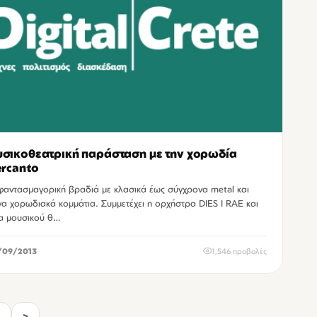
σικοθεατρική παράσταση με την χορωδία
ercanto
φαντασμαγορική βραδιά με κλασικά έως σύγχρονα metal και
να χορωδιακά κομμάτια. Συμμετέχει η ορχήστρα DIES I RAE και
α μουσικού θ…
/09/2013
1,546 προβολές
4
>