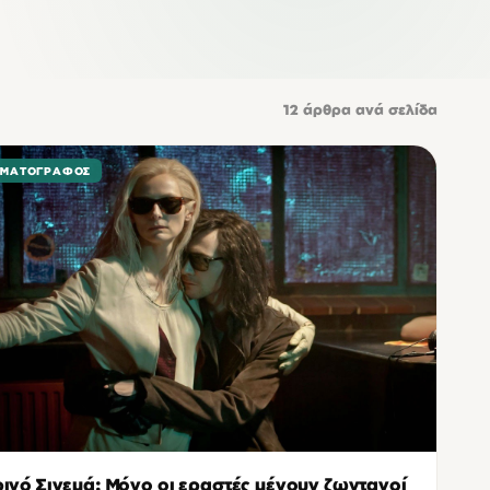
12
άρθρα ανά σελίδα
ΗΜΑΤΟΓΡΆΦΟΣ
ινό Σινεμά: Μόνο οι εραστές μένουν ζωντανοί