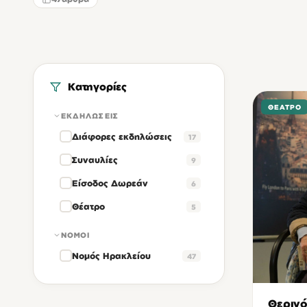
Κατηγορίες
ΘΈΑΤΡΟ
ΕΚΔΗΛΏΣΕΙΣ
Διάφορες εκδηλώσεις
17
Συναυλίες
9
Είσοδος Δωρεάν
6
Θέατρο
5
ΝΟΜΟΊ
Νομός Ηρακλείου
47
Θερινό