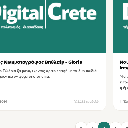
ς Κινηματογράφος Βηθλεέμ - Gloria
Μου
Int
 Γκλόρια ζει μόνη, έχοντας αραιή επαφή με τα δυο παιδιά
χουν πλέον φύγει από το σπίτι.
Μια 
έντο
τμήμ
2014
2,292 προβολές
12
<
1
2
3