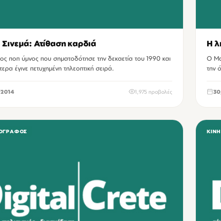
 Σινεμά: Ατίθαση καρδιά
Η λ
ος ποπ ύμνος που σηματοδότησε την δεκαετία του 1990 και
Ο Μα
ερα έγινε πετυχημένη τηλεοπτική σειρά.
την 
2014
1,975 προβολές
30
ΟΓΡΆΦΟΣ
ΚΙΝ