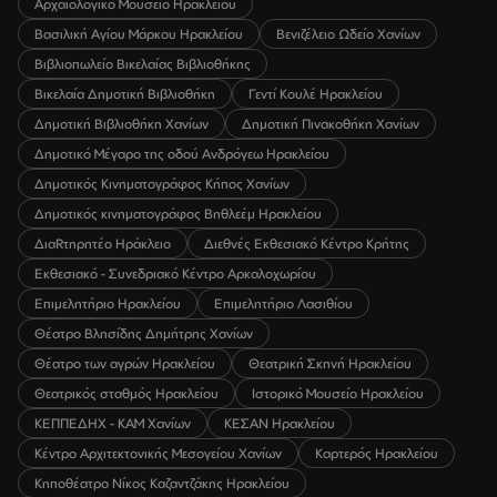
Αρχαιολογικό Μουσείο Ηρακλείου
Βασιλική Αγίου Μάρκου Ηρακλείου
Βενιζέλειο Ωδείο Χανίων
Βιβλιοπωλείο Βικελαίας Βιβλιοθήκης
Βικελαία Δημοτική Βιβλιοθήκη
Γεντί Κουλέ Ηρακλείου
Δημοτική Βιβλιοθήκη Χανίων
Δημοτική Πινακοθήκη Χανίων
Δημοτικό Μέγαρο της οδού Ανδρόγεω Ηρακλείου
Δημοτικός Κινηματογράφος Κήπος Χανίων
Δημοτικός κινηματογράφος Βηθλεέμ Ηρακλείου
ΔιαRτηρητέο Ηράκλειο
Διεθνές Εκθεσιακό Κέντρο Κρήτης
Εκθεσιακό - Συνεδριακό Κέντρο Αρκαλοχωρίου
Επιμελητήριο Ηρακλείου
Επιμελητήριο Λασιθίου
Θέατρο Βλησίδης Δημήτρης Χανίων
Θέατρο των αγρών Ηρακλείου
Θεατρική Σκηνή Ηρακλείου
Θεατρικός σταθμός Ηρακλείου
Ιστορικό Μουσείο Ηρακλείου
ΚΕΠΠΕΔΗΧ - ΚΑΜ Χανίων
ΚΕΣΑΝ Ηρακλείου
Κέντρο Αρχιτεκτονικής Μεσογείου Χανίων
Καρτερός Ηρακλείου
Κηποθέατρο Νίκος Καζαντζάκης Ηρακλείου