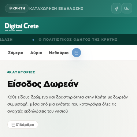
ΚΑΤΑΧΩΡΗΣΗ ΕΚΔΗΛΩΣΗΣ
ΚΡΗΤΗ
●
Ο ΠΟΛΙΤΙΣΤΙΚΟΣ ΟΔΗΓΟΣ ΤΗΣ ΚΡΗΤΗΣ
●
ΕΚΔΗΛ
Σήμερα
Αύριο
Μεθαύριο
ΚΑΤΗΓΟΡΊΕΣ
Είσοδος Δωρεάν
Κάθε είδους δρώμενο και δραστηριότητα στην Κρήτη με δωρεάν
συμμετοχή, μέσα από μια ενότητα που καταγράφει όλες τις
ανοιχτές εκδηλώσεις του νησιού.
318
άρθρα