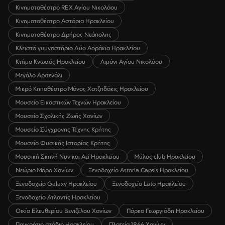
Κινηματοθέατρο REX Αγίου Νικολάου
Κινηματοθέατρο Αστόρια Ηρακλείου
Κινηματοθέατρο Δρήρος Νεάπολης
Κλειστό γυμναστήριο Δύο Αοράκια Ηρακλείου
Κτήμα Κνωσός Ηρακλείου
Λιμάνι Αγίου Νικολάου
Μεγάλο Αρσενάλι
Μικρό Κηποθέατρο Μάνος Χατζηδάκις Ηρακλείου
Μουσείο Εικαστικών Τεχνών Ηρακλείου
Μουσείο Σχολικής Ζωής Χανίων
Μουσείο Σύγχρονης Τέχνης Κρήτης
Μουσείο Φυσικής Ιστορίας Κρήτης
Μουσική Σκηνή Νυν και Αεί Ηρακλείου
Μύλος club Ηρακλείου
Νεώριο Μόρο Χανίων
Ξενοδοχείο Astoria Capsis Ηρακλείου
Ξενοδοχείο Galaxy Ηρακλείου
Ξενοδοχείο Lato Ηρακλείου
Ξενοδοχείο Ατλαντίς Ηρακλείου
Οικία Ελευθερίου Βενιζέλου Χανίων
Πάρκο Γεωργιάδη Ηρακλείου
Παγκρήτιο στάδιο Ηρακλείου
Πλατεία 1866 Χανίων