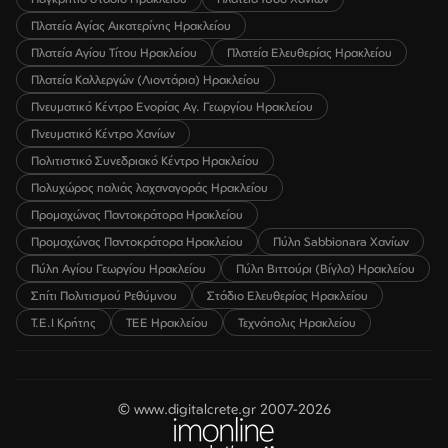
Πλατεία Αγίας Αικατερίνης Ηρακλείου
Πλατεία Αγίου Τίτου Ηρακλείου
Πλατεία Ελευθερίας Ηρακλείου
Πλατεία Καλλεργών (Λιοντάρια) Ηρακλείου
Πνευματικό Κέντρο Ενορίας Αγ. Γεωργίου Ηρακλείου
Πνευματικό Κέντρο Χανίων
Πολιτιστικό Συνεδριακό Κέντρο Ηρακλείου
Πολυχώρος παλιάς λαχαναγοράς Ηρακλείου
Προμαχώνας Παντοκράτορα Ηρακλείου
Προμαχώνας Παντοκράτορα Ηρακλείου
Πύλη Sabbionara Χανίων
Πύλη Αγίου Γεωργίου Ηρακλείου
Πύλη Βιττούρι (Βίγλα) Ηρακλείου
Σπίτι Πολιτισμού Ρεθύμνου
Στάδιο Ελευθερίας Ηρακλείου
Τ.Ε.Ι Κρήτης
ΤΕΕ Ηρακλείου
Τεχνόπολις Ηρακλείου
© www.digitalcrete.gr 2007-2026