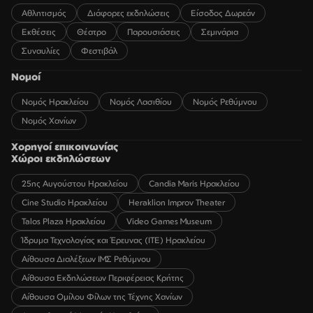
Αθλητισμός
Διάφορες εκδηλώσεις
Είσοδος Δωρεάν
Εκθέσεις
Θέατρο
Παρουσιάσεις
Σεμινάρια
Συναυλίες
Φεστιβάλ
Νομοί
Νομός Ηρακλείου
Νομός Λασιθίου
Νομός Ρεθύμνου
Νομός Χανίων
Χορηγοί επικοινωνίας
Χώροι εκδηλώσεων
25ης Αυγούστου Ηρακλείου
Candia Maris Ηρακλείου
Cine Studio Ηρακλείου
Heraklion Improv Theater
Talos Plaza Ηρακλείου
Video Games Museum
Ίδρυμα Τεχνολογίας και Έρευνας (ΙΤΕ) Ηρακλείου
Αίθουσα Διαλέξεων ΙΜΣ Ρεθύμνου
Αίθουσα Εκδηλώσεων Περιφέρειας Κρήτης
Αίθουσα Ομίλου Φίλων της Τέχνης Χανίων