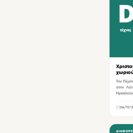
Αίθουσα Ομίλου Φίλων της Τέχνης Χανίων
1
Αρχαιολογικό Μουσείο Ηρακλείου
1
Εκθεσιακό - Συνεδριακό Κέντρο Αρκαλοχωρίου
1
Κέντρο Αρχιτεκτονικής Μεσογείου Χανίων
1
ΚΕΣΑΝ Ηρακλείου
1
Μουσείο Εικαστικών Τεχνών Ηρακλείου
1
Μουσείο Σχολικής Ζωής Χανίων
Χριστο
1
χωριού
Μουσείο Φυσικής Ιστορίας Κρήτης
1
Την Πέμπ
Νεώριο Μόρο Χανίων
1
στην Λότζ
Ηρακλείο
Οικία Ελευθερίου Βενιζέλου Χανίων
1
Πλατεία Αγίου Τίτου Ηρακλείου
1
26/11/
Πλατεία Καλλεργών (Λιοντάρια) Ηρακλείου
1
Πύλη Βιττούρι (Βίγλα) Ηρακλείου
1
ΔΙΆΦΟΡΕ