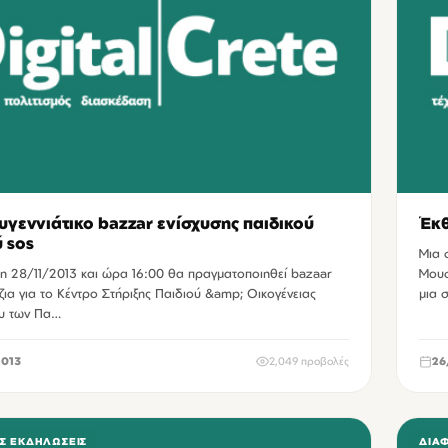
υγεννιάτικο bazzar ενίσχυσης παιδικού
Έκθ
 sos
Μια 
τη 28/11/2013 και ώρα 16:00 θα πραγματοποιηθεί bazaar
Μουσ
ια για το Κέντρο Στήριξης Παιδιού &amp; Οικογένειας
μια 
υ των Πα…
2013
2,049 προβολές
26
Σ ΕΚΔΗΛΏΣΕΙΣ
ΔΙΆ