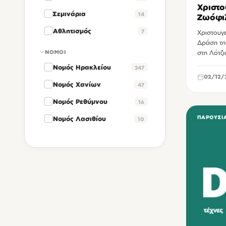
Χριστο
Σεμινάρια
14
Ζωόφι
Αθλητισμός
7
Χριστουγε
Δράση τη 
ΝΟΜΟΊ
στη Λότζι
Νομός Ηρακλείου
247
02/12/
Νομός Χανίων
47
Νομός Ρεθύμνου
16
ΠΑΡΟΥΣΙ
Νομός Λασιθίου
10
ΧΏΡΟΙ ΕΚΔΗΛΏΣΕΩΝ
Δημοτικό Μέγαρο της οδού Ανδρόγεω Ηρακλείου
19
Μικρό Κηποθέατρο Μάνος Χατζηδάκις Ηρακλείου
14
Θεατρικός σταθμός Ηρακλείου
11
Κηποθέατρο Νίκος Καζαντζάκης Ηρακλείου
11
Βασιλική Αγίου Μάρκου Ηρακλείου
8