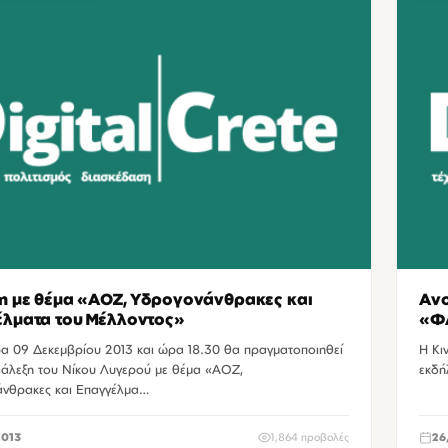
η με θέμα «ΑΟΖ, Υδρογονάνθρακες και
Ανο
λματα του Μέλλοντος»
«Φ
ρα 09 Δεκεμβρίου 2013 και ώρα 18.30 θα πραγματοποιηθεί
Η Κι
διάλεξη του Νίκου Λυγερού με θέμα «ΑΟΖ,
εκδή
νθρακες και Επαγγέλμα…
2013
1,864 προβολές
26