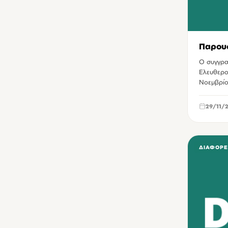
Βιβλιοπωλείο Βικελαίας Βιβλιοθήκης
8
Δημοτική Πινακοθήκη Χανίων
7
Παρουσ
Δημοτικός κινηματογράφος Βηθλεέμ Ηρακλείου
6
Ο συγγρα
Πολιτιστικό Συνεδριακό Κέντρο Ηρακλείου
6
Ελευθερο
Νοεμβρίο
Πλατεία Ελευθερίας Ηρακλείου
5
Επιμελητήριο Ηρακλείου
4
29/11/
Θέατρο Βλησίδης Δημήτρης Χανίων
4
Talos Plaza Ηρακλείου
3
ΔΙΆΦΟΡΕ
ΔιαRτηρητέο Ηράκλειο
3
Επιμελητήριο Λασιθίου
3
Ιστορικό Μουσείο Ηρακλείου
3
Πολυχώρος παλιάς λαχαναγοράς Ηρακλείου
3
Βικελαία Δημοτική Βιβλιοθήκη
2