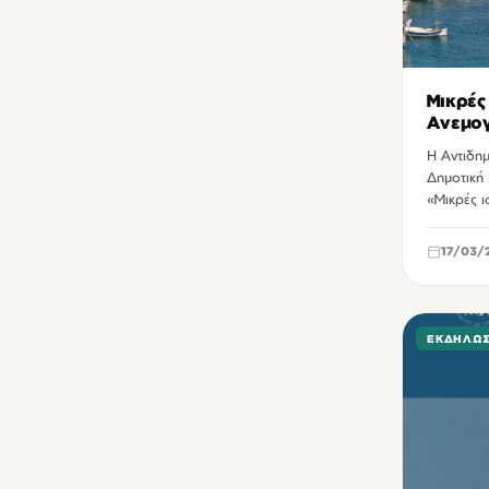
Βιβλιοπωλείο Βικελαίας Βιβλιοθήκης
8
Δημοτική Πινακοθήκη Χανίων
7
Μικρές
Δημοτικός κινηματογράφος Βηθλεέμ Ηρακλείου
6
Ανεμογ
Ιντερμ
Πολιτιστικό Συνεδριακό Κέντρο Ηρακλείου
6
Η Αντιδημ
Δημοτική
Πλατεία Ελευθερίας Ηρακλείου
5
«Μικρές ι
Επιμελητήριο Ηρακλείου
4
17/03/
Θέατρο Βλησίδης Δημήτρης Χανίων
4
Talos Plaza Ηρακλείου
3
ΔιαRτηρητέο Ηράκλειο
3
ΕΚΔΗΛΏΣ
Επιμελητήριο Λασιθίου
3
Ιστορικό Μουσείο Ηρακλείου
3
Πολυχώρος παλιάς λαχαναγοράς Ηρακλείου
3
Βικελαία Δημοτική Βιβλιοθήκη
2