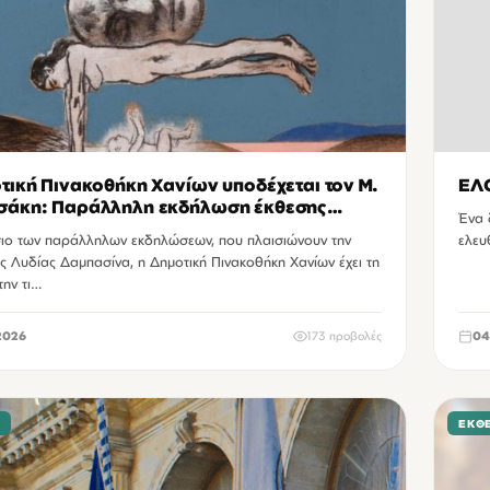
τική Πινακοθήκη Χανίων υποδέχεται τον Μ.
ΕΛ
σάκη: Παράλληλη εκδήλωση έκθεσης
Ένα 
 Δαμπασίνα
σιο των παράλληλων εκδηλώσεων, που πλαισιώνουν την
ελευ
ς Λυδίας Δαμπασίνα, η Δημοτική Πινακοθήκη Χανίων έχει τη
την τι…
2026
173 προβολές
04
Σ
ΕΚΘΈ