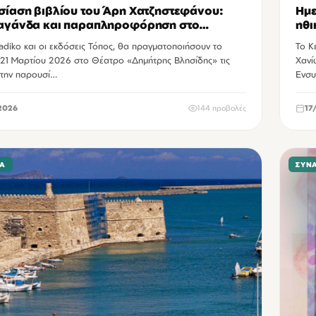
ίαση βιβλίου του Άρη Χατζηστεφάνου:
Ημε
αγάνδα και παραπληροφόρηση στο
ηθι
ετ”
diko και οι εκδόσεις Τόπος, θα πραγματοποιήσουν το
Το Κ
21 Μαρτίου 2026 στο Θέατρο «Δημήτρης Βλησίδης» τις
Χανί
 την παρουσί…
Ενσυ
2026
144 προβολές
17
ΙΑ
ΣΥΝ