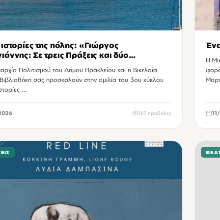
 ιστορίες της πόλης: «Γιώργος
Ένα
ιάννης: Σε τρεις Πράξεις και δύο
Η Μι
έδια»
αρχία Πολιτισμού του Δήμου Ηρακλείου και η Βικελαία
φορά
 Βιβλιοθήκη σας προσκαλούν στην ομιλία του 3ου κύκλου
Μαρτ
στορίες …
2026
167 προβολές
11
ΕΙΣ
ΘΈΑ