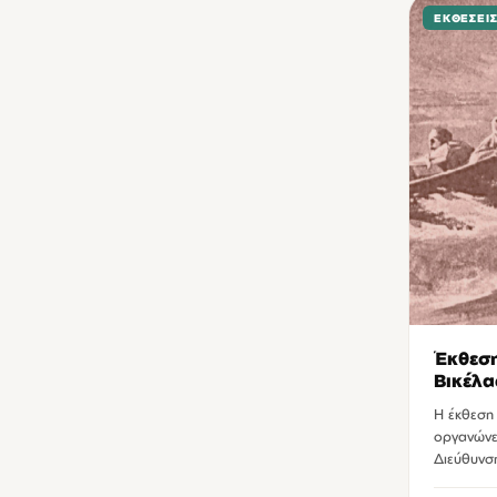
Τ.Ε.Ι Κρήτης
1
ΕΚΘΈΣΕΙ
Τεχνόπολις Ηρακλείου
1
Έκθεση
Βικέλα
Η έκθεση 
οργανώνετ
Διεύθυνσ