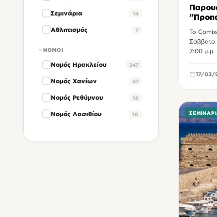
Παρουσ
Σεμινάρια
14
“Προπ
Ίντερν
Αθλητισμός
7
Το Comixa
Σάββατο 
ΝΟΜΟΊ
7:00 μ.μ.
Νομός Ηρακλείου
247
17/03/
Νομός Χανίων
47
Νομός Ρεθύμνου
16
Νομός Λασιθίου
ΣΕΜΙΝΆΡ
10
ΧΏΡΟΙ ΕΚΔΗΛΏΣΕΩΝ
Δημοτικό Μέγαρο της οδού Ανδρόγεω Ηρακλείου
19
Μικρό Κηποθέατρο Μάνος Χατζηδάκις Ηρακλείου
14
Θεατρικός σταθμός Ηρακλείου
11
Κηποθέατρο Νίκος Καζαντζάκης Ηρακλείου
11
Βασιλική Αγίου Μάρκου Ηρακλείου
8