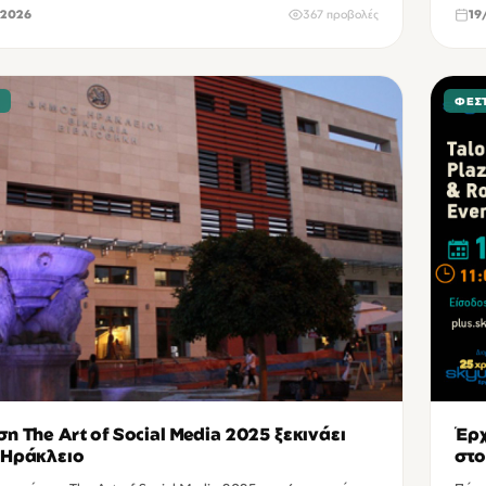
2026
367 προβολές
19
Σ
ΦΕΣ
ση The Art of Social Media 2025 ξεκινάει
Έρχ
 Ηράκλειο
στο