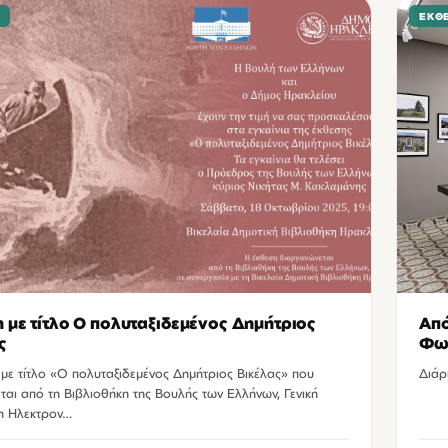
Σ
ΕΚΘΈ
 με τίτλο Ο πολυταξιδεμένος Δημήτριος
Από
ς
Φωτ
με τίτλο «Ο πολυταξιδεμένος Δημήτριος Βικέλας» που
Διάρ
αι από τη Βιβλιοθήκη της Βουλής των Ελλήνων, Γενική
η Ηλεκτρον…