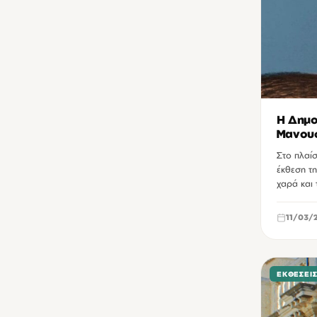
Δημοτικός Κινηματογράφος Κήπος Χανίων
2
Διεθνές Εκθεσιακό Κέντρο Κρήτης
2
Θέατρο των αγρών Ηρακλείου
2
Κινηματοθέατρο Αστόρια Ηρακλείου
2
Μεγάλο Αρσενάλι
2
H Δημο
Μανου
Πάρκο Γεωργιάδη Ηρακλείου
2
Λυδίας
Στο πλαί
Πλατεία Αγίας Αικατερίνης Ηρακλείου
2
έκθεση τη
χαρά και 
Πνευματικό Κέντρο Χανίων
2
Πύλη Sabbionara Χανίων
2
11/03/
Σπίτι Πολιτισμού Ρεθύμνου
2
25ης Αυγούστου Ηρακλείου
1
ΕΚΘΈΣΕΙ
Cine Studio Ηρακλείου
1
Video Games Museum
1