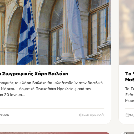
η Ζωγραφικής Χάρη Βαϊλάκη
Το 
Μαθ
ραφικής του Χάρη Βαϊλάκη θα φιλοξενηθούν στην Βασιλική
Ηρ
 Μάρκου - Δημοτική Πινακοθήκη Ηρακλείου, από την
Το Σ
ή 30 Ιανουα…
Εκθε
Muse
/2026
330 προβολές
26