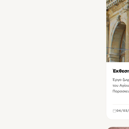
Αίθουσα Ομίλου Φίλων της Τέχνης Χανίων
1
Αρχαιολογικό Μουσείο Ηρακλείου
1
Εκθεσιακό - Συνεδριακό Κέντρο Αρκαλοχωρίου
1
Κέντρο Αρχιτεκτονικής Μεσογείου Χανίων
1
ΚΕΣΑΝ Ηρακλείου
1
Μουσείο Εικαστικών Τεχνών Ηρακλείου
1
Μουσείο Σχολικής Ζωής Χανίων
1
Έκθεσ
Μουσείο Φυσικής Ιστορίας Κρήτης
1
Έργα ζωγ
Νεώριο Μόρο Χανίων
1
του Αγίου
Παρασκευ
Οικία Ελευθερίου Βενιζέλου Χανίων
1
Πλατεία Αγίου Τίτου Ηρακλείου
1
04/03
Πλατεία Καλλεργών (Λιοντάρια) Ηρακλείου
1
Πύλη Βιττούρι (Βίγλα) Ηρακλείου
1