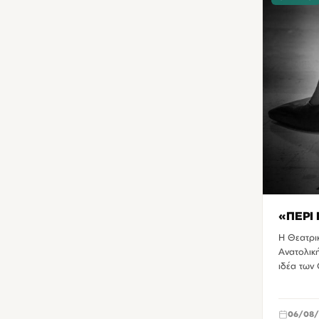
Τ.Ε.Ι Κρήτης
1
Τεχνόπολις Ηρακλείου
1
«ΠΕΡΙ
Η Θεατρι
Ανατολική
ιδέα των
06/08/