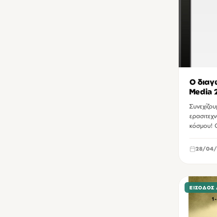
Δημοτικός Κινηματογράφος Κήπος Χανίων
2
Διεθνές Εκθεσιακό Κέντρο Κρήτης
2
Θέατρο των αγρών Ηρακλείου
2
Κινηματοθέατρο Αστόρια Ηρακλείου
2
Μεγάλο Αρσενάλι
2
Ο διαγ
Media 
Πάρκο Γεωργιάδη Ηρακλείου
2
Συνεχίζου
Πλατεία Αγίας Αικατερίνης Ηρακλείου
2
ερασιτεχ
κόσμου! 
Πνευματικό Κέντρο Χανίων
2
Πύλη Sabbionara Χανίων
2
28/04/
Σπίτι Πολιτισμού Ρεθύμνου
2
25ης Αυγούστου Ηρακλείου
1
ΕΊΣΟΔΟΣ
Cine Studio Ηρακλείου
1
Video Games Museum
1