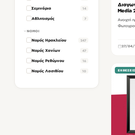
Διαγων
Σεμινάρια
14
Media 
Αθλητισμός
7
Ανοιχτή 
Φωτογραφ
ΝΟΜΟΊ
Νομός Ηρακλείου
247
27/04/
Νομός Χανίων
47
Νομός Ρεθύμνου
16
Νομός Λασιθίου
ΕΚΘΈΣΕΙ
10
ΧΏΡΟΙ ΕΚΔΗΛΏΣΕΩΝ
Δημοτικό Μέγαρο της οδού Ανδρόγεω Ηρακλείου
19
Μικρό Κηποθέατρο Μάνος Χατζηδάκις Ηρακλείου
14
Θεατρικός σταθμός Ηρακλείου
11
Κηποθέατρο Νίκος Καζαντζάκης Ηρακλείου
11
Βασιλική Αγίου Μάρκου Ηρακλείου
8