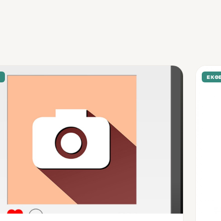
Σ
ΕΚΘΈ