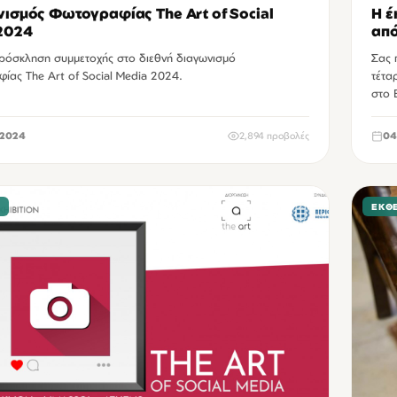
ισμός Φωτογραφίας The Art of Social
Η έ
2024
από
πρόσκληση συμμετοχής στο διεθνή διαγωνισμό
Σας 
ίας The Art of Social Media 2024.
τέτα
στο 
2024
2,894 προβολές
04
Σ
ΕΚΘΈ