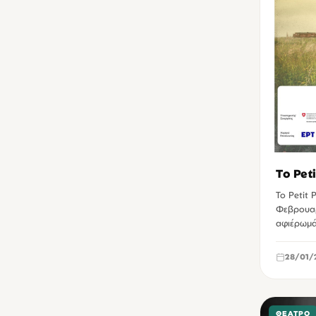
Αίθουσα Ομίλου Φίλων της Τέχνης Χανίων
1
Αρχαιολογικό Μουσείο Ηρακλείου
1
Εκθεσιακό - Συνεδριακό Κέντρο Αρκαλοχωρίου
1
Κέντρο Αρχιτεκτονικής Μεσογείου Χανίων
1
ΚΕΣΑΝ Ηρακλείου
1
Μουσείο Εικαστικών Τεχνών Ηρακλείου
1
Μουσείο Σχολικής Ζωής Χανίων
1
Το Pet
Μουσείο Φυσικής Ιστορίας Κρήτης
1
Το Petit 
Νεώριο Μόρο Χανίων
1
Φεβρουαρί
αφιέρωμά
Οικία Ελευθερίου Βενιζέλου Χανίων
1
Πλατεία Αγίου Τίτου Ηρακλείου
1
28/01/
Πλατεία Καλλεργών (Λιοντάρια) Ηρακλείου
1
Πύλη Βιττούρι (Βίγλα) Ηρακλείου
1
ΘΈΑΤΡΟ