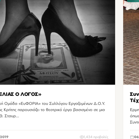
 ΕΛΙΑΣ Ο ΛΟΓΟΣ»
Συν
Τέχ
κή Ομάδα «ΕυΦΟΡΙΑ» του Συλλόγου Εργαζομένων Δ.Ο.Υ.
Ταξ
ς Κρήτης παρουσιάζει το θεατρικό έργο βασισμένο σε μια
Ερμη
 Θ. Σταυρ…
όπως
Συντ
2019
1,434 προβολές
06