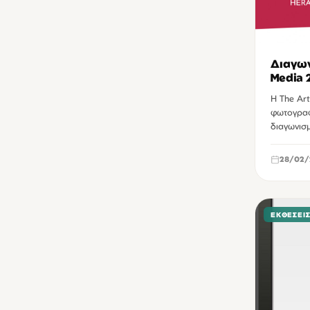
Βιβλιοπωλείο Βικελαίας Βιβλιοθήκης
8
Δημοτική Πινακοθήκη Χανίων
7
Διαγων
Δημοτικός κινηματογράφος Βηθλεέμ Ηρακλείου
6
Media 
Πολιτιστικό Συνεδριακό Κέντρο Ηρακλείου
6
Η The Art
φωτογραφι
Πλατεία Ελευθερίας Ηρακλείου
5
διαγωνισ
Επιμελητήριο Ηρακλείου
4
28/02/
Θέατρο Βλησίδης Δημήτρης Χανίων
4
Talos Plaza Ηρακλείου
3
ΔιαRτηρητέο Ηράκλειο
3
ΕΚΘΈΣΕΙ
Επιμελητήριο Λασιθίου
3
Ιστορικό Μουσείο Ηρακλείου
3
Πολυχώρος παλιάς λαχαναγοράς Ηρακλείου
3
Βικελαία Δημοτική Βιβλιοθήκη
2