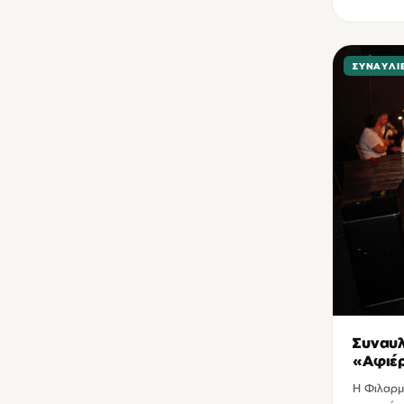
ΣΥΝΑΥΛΊ
Συναυλ
«Αφιέρ
Η Φιλαρμ