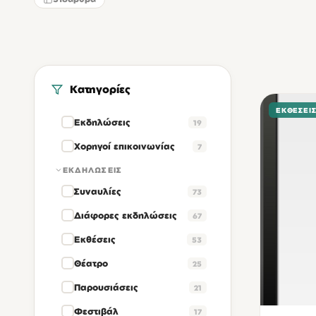
Κατηγορίες
ΕΚΘΈΣΕΙ
Εκδηλώσεις
19
Χορηγοί επικοινωνίας
7
ΕΚΔΗΛΏΣΕΙΣ
Συναυλίες
73
Διάφορες εκδηλώσεις
67
Εκθέσεις
53
Θέατρο
25
Παρουσιάσεις
21
Φεστιβάλ
17