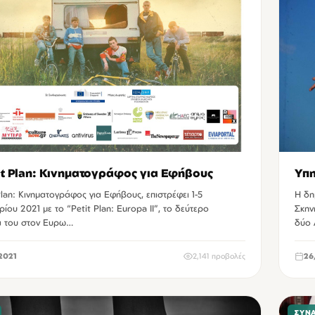
it Plan: Κινηματογράφος για Εφήβους
Υπη
Plan: Κινηματογράφος για Εφήβους, επιστρέφει 1-5
Η δη
ου 2021 με το “Petit Plan: Europa II”, το δεύτερο
Σκην
 του στον Ευρω…
δύο
2021
2,141 προβολές
26
ΣΥΝ