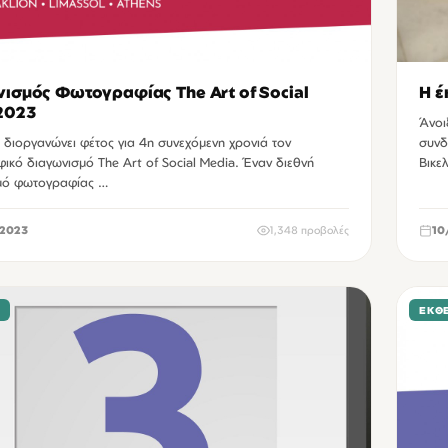
ισμός Φωτογραφίας The Art of Social
Η έ
2023
Άνοι
 διοργανώνει φέτος για 4η συνεχόμενη χρονιά τον
συνδ
κό διαγωνισμό The Art of Social Media. Έναν διεθνή
Βικε
μό φωτογραφίας …
2023
1,348 προβολές
10
Σ
ΕΚΘΈ