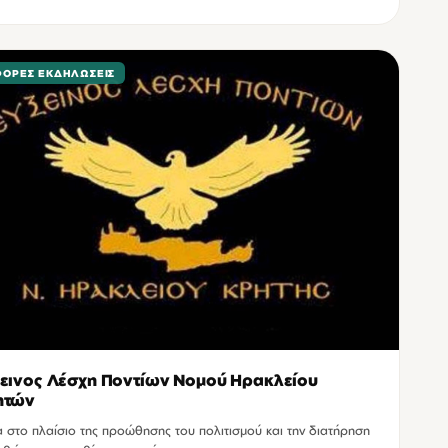
ΦΟΡΕΣ ΕΚΔΗΛΏΣΕΙΣ
εινος Λέσχη Ποντίων Νομού Ηρακλείου
ητών
 στo πλαίσιo της προώθησης του πολιτισμού και την διατήρηση