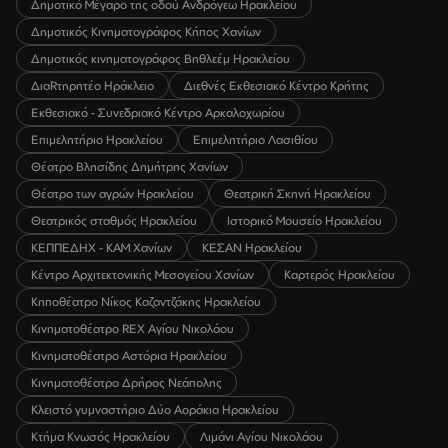
Δημοτικό Μέγαρο της οδού Ανδρόγεω Ηρακλείου
Δημοτικός Κινηματογράφος Κήπος Χανίων
Δημοτικός κινηματογράφος Βηθλεέμ Ηρακλείου
ΔιαRτηρητέο Ηράκλειο
Διεθνές Εκθεσιακό Κέντρο Κρήτης
Εκθεσιακό - Συνεδριακό Κέντρο Αρκαλοχωρίου
Επιμελητήριο Ηρακλείου
Επιμελητήριο Λασιθίου
Θέατρο Βλησίδης Δημήτρης Χανίων
Θέατρο των αγρών Ηρακλείου
Θεατρική Σκηνή Ηρακλείου
Θεατρικός σταθμός Ηρακλείου
Ιστορικό Μουσείο Ηρακλείου
ΚΕΠΠΕΔΗΧ - ΚΑΜ Χανίων
ΚΕΣΑΝ Ηρακλείου
Κέντρο Αρχιτεκτονικής Μεσογείου Χανίων
Καρτερός Ηρακλείου
Κηποθέατρο Νίκος Καζαντζάκης Ηρακλείου
Κινηματοθέατρο REX Αγίου Νικολάου
Κινηματοθέατρο Αστόρια Ηρακλείου
Κινηματοθέατρο Δρήρος Νεάπολης
Κλειστό γυμναστήριο Δύο Αοράκια Ηρακλείου
Κτήμα Κνωσός Ηρακλείου
Λιμάνι Αγίου Νικολάου