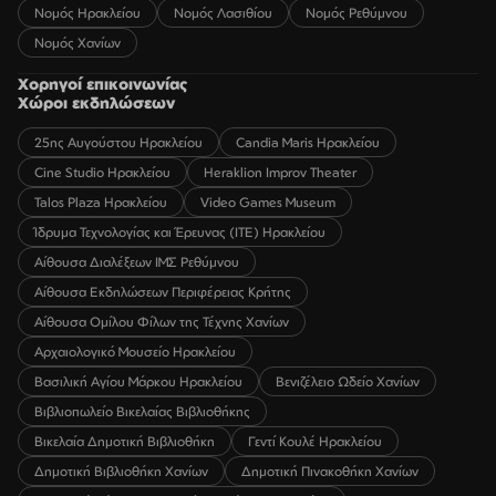
Νομός Ηρακλείου
Νομός Λασιθίου
Νομός Ρεθύμνου
Νομός Χανίων
Χορηγοί επικοινωνίας
Χώροι εκδηλώσεων
25ης Αυγούστου Ηρακλείου
Candia Maris Ηρακλείου
Cine Studio Ηρακλείου
Heraklion Improv Theater
Talos Plaza Ηρακλείου
Video Games Museum
Ίδρυμα Τεχνολογίας και Έρευνας (ΙΤΕ) Ηρακλείου
Αίθουσα Διαλέξεων ΙΜΣ Ρεθύμνου
Αίθουσα Εκδηλώσεων Περιφέρειας Κρήτης
Αίθουσα Ομίλου Φίλων της Τέχνης Χανίων
Αρχαιολογικό Μουσείο Ηρακλείου
Βασιλική Αγίου Μάρκου Ηρακλείου
Βενιζέλειο Ωδείο Χανίων
Βιβλιοπωλείο Βικελαίας Βιβλιοθήκης
Βικελαία Δημοτική Βιβλιοθήκη
Γεντί Κουλέ Ηρακλείου
Δημοτική Βιβλιοθήκη Χανίων
Δημοτική Πινακοθήκη Χανίων