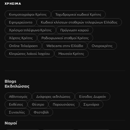
ΧΡΗΣΙΜΑ
Κινηματογράφοι Κρήτης
Ταχυδρομικοί κωδικοί Κρήτης
Εφημερεύοντα
Κωδικοί κλήσεων σταθερών τηλεφώνων Ελλάδος
Χρήσιμα τηλέφωνα Κρήτης
Πρόγνωση καιρού
Χάρτης Κρήτης
Ραδιοφωνικοί σταθμοί Κρήτης
Online Τηλεόραση
Webcams στην Ελλάδα
Ονειροκρίτης
Κληρώσεις λαϊκού λαχείου
Μουσεία Κρήτης
Blogs
Εκδηλώσεις
Αθλητισμός
Διάφορες εκδηλώσεις
Είσοδος Δωρεάν
Εκθέσεις
Θέατρο
Παρουσιάσεις
Σεμινάρια
Συναυλίες
Φεστιβάλ
Νομοί