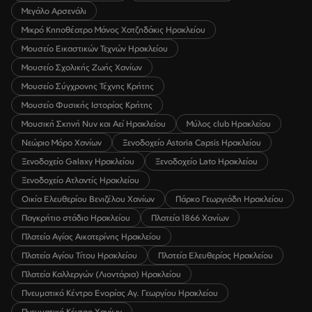
Μεγάλο Αρσενάλι
Μικρό Κηποθέατρο Μάνος Χατζηδάκις Ηρακλείου
Μουσείο Εικαστικών Τεχνών Ηρακλείου
Μουσείο Σχολικής Ζωής Χανίων
Μουσείο Σύγχρονης Τέχνης Κρήτης
Μουσείο Φυσικής Ιστορίας Κρήτης
Μουσική Σκηνή Νυν και Αεί Ηρακλείου
Μύλος club Ηρακλείου
Νεώριο Μόρο Χανίων
Ξενοδοχείο Astoria Capsis Ηρακλείου
Ξενοδοχείο Galaxy Ηρακλείου
Ξενοδοχείο Lato Ηρακλείου
Ξενοδοχείο Ατλαντίς Ηρακλείου
Οικία Ελευθερίου Βενιζέλου Χανίων
Πάρκο Γεωργιάδη Ηρακλείου
Παγκρήτιο στάδιο Ηρακλείου
Πλατεία 1866 Χανίων
Πλατεία Αγίας Αικατερίνης Ηρακλείου
Πλατεία Αγίου Τίτου Ηρακλείου
Πλατεία Ελευθερίας Ηρακλείου
Πλατεία Καλλεργών (Λιοντάρια) Ηρακλείου
Πνευματικό Κέντρο Ενορίας Αγ. Γεωργίου Ηρακλείου
Πνευματικό Κέντρο Χανίων