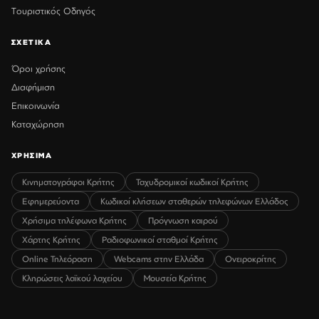
Τουριστικός Οδηγός
ΣΧΕΤΙΚΑ
Όροι χρήσης
Διαφήμιση
Επικοινωνία
Καταχώρηση
ΧΡΗΣΙΜΑ
Κινηματογράφοι Κρήτης
Ταχυδρομικοί κωδικοί Κρήτης
Εφημερεύοντα
Κωδικοί κλήσεων σταθερών τηλεφώνων Ελλάδος
Χρήσιμα τηλέφωνα Κρήτης
Πρόγνωση καιρού
Χάρτης Κρήτης
Ραδιοφωνικοί σταθμοί Κρήτης
Online Τηλεόραση
Webcams στην Ελλάδα
Ονειροκρίτης
Κληρώσεις λαϊκού λαχείου
Μουσεία Κρήτης