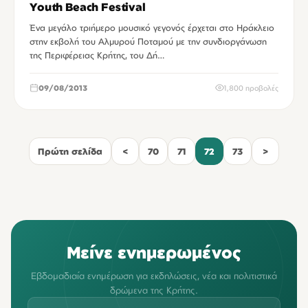
Youth Beach Festival
Ένα μεγάλο τριήμερο μουσικό γεγονός έρχεται στο Ηράκλειο
στην εκβολή του Αλμυρού Ποταμού με την συνδιοργάνωση
της Περιφέρειας Κρήτης, του Δή…
09/08/2013
1,800 προβολές
Πρώτη σελίδα
<
70
71
72
73
>
Μείνε ενημερωμένος
Εβδομαδιαία ενημέρωση για εκδηλώσεις, νέα και πολιτιστικά
δρώμενα της Κρήτης.