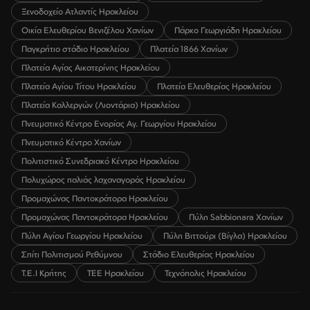
Ξενοδοχείο Ατλαντίς Ηρακλείου
Οικία Ελευθερίου Βενιζέλου Χανίων
Πάρκο Γεωργιάδη Ηρακλείου
Παγκρήτιο στάδιο Ηρακλείου
Πλατεία 1866 Χανίων
Πλατεία Αγίας Αικατερίνης Ηρακλείου
Πλατεία Αγίου Τίτου Ηρακλείου
Πλατεία Ελευθερίας Ηρακλείου
Πλατεία Καλλεργών (Λιοντάρια) Ηρακλείου
Πνευματικό Κέντρο Ενορίας Αγ. Γεωργίου Ηρακλείου
Πνευματικό Κέντρο Χανίων
Πολιτιστικό Συνεδριακό Κέντρο Ηρακλείου
Πολυχώρος παλιάς λαχαναγοράς Ηρακλείου
Προμαχώνας Παντοκράτορα Ηρακλείου
Προμαχώνας Παντοκράτορα Ηρακλείου
Πύλη Sabbionara Χανίων
Πύλη Αγίου Γεωργίου Ηρακλείου
Πύλη Βιττούρι (Βίγλα) Ηρακλείου
Σπίτι Πολιτισμού Ρεθύμνου
Στάδιο Ελευθερίας Ηρακλείου
Τ.Ε.Ι Κρήτης
ΤΕΕ Ηρακλείου
Τεχνόπολις Ηρακλείου