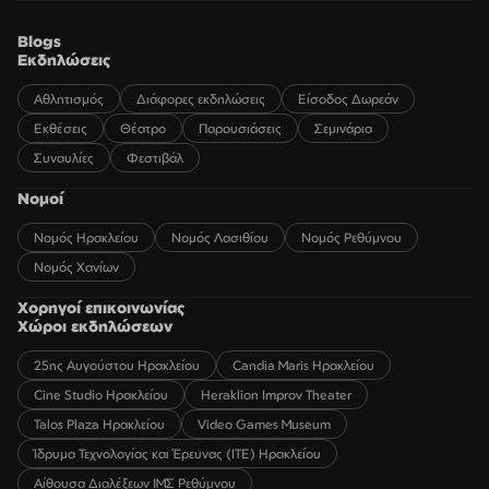
Blogs
Εκδηλώσεις
Αθλητισμός
Διάφορες εκδηλώσεις
Είσοδος Δωρεάν
Εκθέσεις
Θέατρο
Παρουσιάσεις
Σεμινάρια
Συναυλίες
Φεστιβάλ
Νομοί
Νομός Ηρακλείου
Νομός Λασιθίου
Νομός Ρεθύμνου
Νομός Χανίων
Χορηγοί επικοινωνίας
Χώροι εκδηλώσεων
25ης Αυγούστου Ηρακλείου
Candia Maris Ηρακλείου
Cine Studio Ηρακλείου
Heraklion Improv Theater
Talos Plaza Ηρακλείου
Video Games Museum
Ίδρυμα Τεχνολογίας και Έρευνας (ΙΤΕ) Ηρακλείου
Αίθουσα Διαλέξεων ΙΜΣ Ρεθύμνου