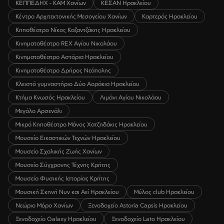
ΚΕΠΠΕΔΗΧ - ΚΑΜ Χανίων
ΚΕΣΑΝ Ηρακλείου
Κέντρο Αρχιτεκτονικής Μεσογείου Χανίων
Καρτερός Ηρακλείου
Κηποθέατρο Νίκος Καζαντζάκης Ηρακλείου
Κινηματοθέατρο REX Αγίου Νικολάου
Κινηματοθέατρο Αστόρια Ηρακλείου
Κινηματοθέατρο Δρήρος Νεάπολης
Κλειστό γυμναστήριο Δύο Αοράκια Ηρακλείου
Κτήμα Κνωσός Ηρακλείου
Λιμάνι Αγίου Νικολάου
Μεγάλο Αρσενάλι
Μικρό Κηποθέατρο Μάνος Χατζηδάκις Ηρακλείου
Μουσείο Εικαστικών Τεχνών Ηρακλείου
Μουσείο Σχολικής Ζωής Χανίων
Μουσείο Σύγχρονης Τέχνης Κρήτης
Μουσείο Φυσικής Ιστορίας Κρήτης
Μουσική Σκηνή Νυν και Αεί Ηρακλείου
Μύλος club Ηρακλείου
Νεώριο Μόρο Χανίων
Ξενοδοχείο Astoria Capsis Ηρακλείου
Ξενοδοχείο Galaxy Ηρακλείου
Ξενοδοχείο Lato Ηρακλείου