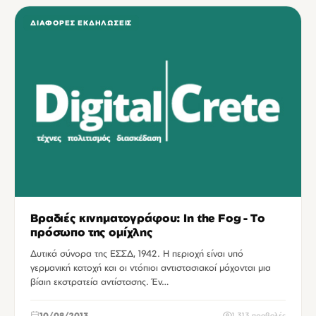
ΔΙΆΦΟΡΕΣ ΕΚΔΗΛΏΣΕΙΣ
Bραδιές κινηματογράφου: In the Fog - Το
πρόσωπο της ομίχλης
Δυτικά σύνορα της ΕΣΣΔ, 1942. Η περιοχή είναι υπό
γερμανική κατοχή και οι ντόπιοι αντιστασιακοί μάχονται μια
βίαιη εκστρατεία αντίστασης. Έν…
10/08/2013
1,313 προβολές