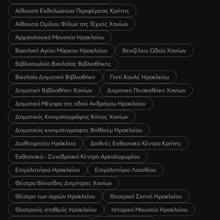
Αίθουσα Εκδηλώσεων Περιφέρειας Κρήτης
Αίθουσα Ομίλου Φίλων της Τέχνης Χανίων
Αρχαιολογικό Μουσείο Ηρακλείου
Βασιλική Αγίου Μάρκου Ηρακλείου
Βενιζέλειο Ωδείο Χανίων
Βιβλιοπωλείο Βικελαίας Βιβλιοθήκης
Βικελαία Δημοτική Βιβλιοθήκη
Γεντί Κουλέ Ηρακλείου
Δημοτική Βιβλιοθήκη Χανίων
Δημοτική Πινακοθήκη Χανίων
Δημοτικό Μέγαρο της οδού Ανδρόγεω Ηρακλείου
Δημοτικός Κινηματογράφος Κήπος Χανίων
Δημοτικός κινηματογράφος Βηθλεέμ Ηρακλείου
ΔιαRτηρητέο Ηράκλειο
Διεθνές Εκθεσιακό Κέντρο Κρήτης
Εκθεσιακό - Συνεδριακό Κέντρο Αρκαλοχωρίου
Επιμελητήριο Ηρακλείου
Επιμελητήριο Λασιθίου
Θέατρο Βλησίδης Δημήτρης Χανίων
Θέατρο των αγρών Ηρακλείου
Θεατρική Σκηνή Ηρακλείου
Θεατρικός σταθμός Ηρακλείου
Ιστορικό Μουσείο Ηρακλείου