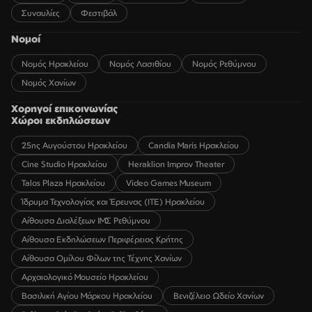
Συναυλίες
Φεστιβάλ
Νομοί
Νομός Ηρακλείου
Νομός Λασιθίου
Νομός Ρεθύμνου
Νομός Χανίων
Χορηγοί επικοινωνίας
Χώροι εκδηλώσεων
25ης Αυγούστου Ηρακλείου
Candia Maris Ηρακλείου
Cine Studio Ηρακλείου
Heraklion Improv Theater
Talos Plaza Ηρακλείου
Video Games Museum
Ίδρυμα Τεχνολογίας και Έρευνας (ΙΤΕ) Ηρακλείου
Αίθουσα Διαλέξεων ΙΜΣ Ρεθύμνου
Αίθουσα Εκδηλώσεων Περιφέρειας Κρήτης
Αίθουσα Ομίλου Φίλων της Τέχνης Χανίων
Αρχαιολογικό Μουσείο Ηρακλείου
Βασιλική Αγίου Μάρκου Ηρακλείου
Βενιζέλειο Ωδείο Χανίων