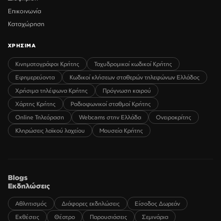
Επικοινωνία
Καταχώρηση
ΧΡΗΣΙΜΑ
Κινηματογράφοι Κρήτης
Ταχυδρομικοί κωδικοί Κρήτης
Εφημερεύοντα
Κωδικοί κλήσεων σταθερών τηλεφώνων Ελλάδος
Χρήσιμα τηλέφωνα Κρήτης
Πρόγνωση καιρού
Χάρτης Κρήτης
Ραδιοφωνικοί σταθμοί Κρήτης
Online Τηλεόραση
Webcams στην Ελλάδα
Ονειροκρίτης
Κληρώσεις λαϊκού λαχείου
Μουσεία Κρήτης
Blogs
Εκδηλώσεις
Αθλητισμός
Διάφορες εκδηλώσεις
Είσοδος Δωρεάν
Εκθέσεις
Θέατρο
Παρουσιάσεις
Σεμινάρια