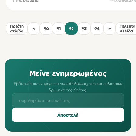
14/08/2013
1,581 προβολέ
Πρώτη
Τελευτα
<
90
91
92
93
94
>
σελίδα
σελίδα
Μείνε ενημερωμένος
Εβδομαδιαία ενημέρωση για εκδηλώσεις, νέα και πολιτιστικά
δρώμενα της Κρήτης.
Αποστολή