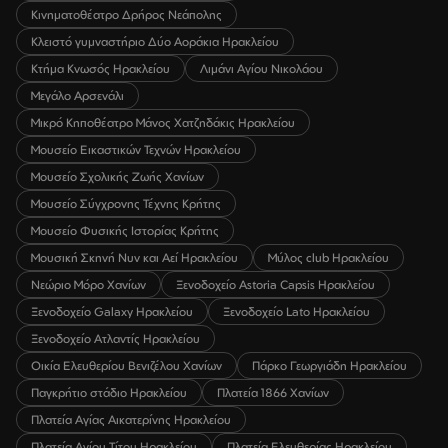
Κινηματοθέατρο Δρήρος Νεάπολης
Κλειστό γυμναστήριο Δύο Αοράκια Ηρακλείου
Κτήμα Κνωσός Ηρακλείου
Λιμάνι Αγίου Νικολάου
Μεγάλο Αρσενάλι
Μικρό Κηποθέατρο Μάνος Χατζηδάκις Ηρακλείου
Μουσείο Εικαστικών Τεχνών Ηρακλείου
Μουσείο Σχολικής Ζωής Χανίων
Μουσείο Σύγχρονης Τέχνης Κρήτης
Μουσείο Φυσικής Ιστορίας Κρήτης
Μουσική Σκηνή Νυν και Αεί Ηρακλείου
Μύλος club Ηρακλείου
Νεώριο Μόρο Χανίων
Ξενοδοχείο Astoria Capsis Ηρακλείου
Ξενοδοχείο Galaxy Ηρακλείου
Ξενοδοχείο Lato Ηρακλείου
Ξενοδοχείο Ατλαντίς Ηρακλείου
Οικία Ελευθερίου Βενιζέλου Χανίων
Πάρκο Γεωργιάδη Ηρακλείου
Παγκρήτιο στάδιο Ηρακλείου
Πλατεία 1866 Χανίων
Πλατεία Αγίας Αικατερίνης Ηρακλείου
Πλατεία Αγίου Τίτου Ηρακλείου
Πλατεία Ελευθερίας Ηρακλείου