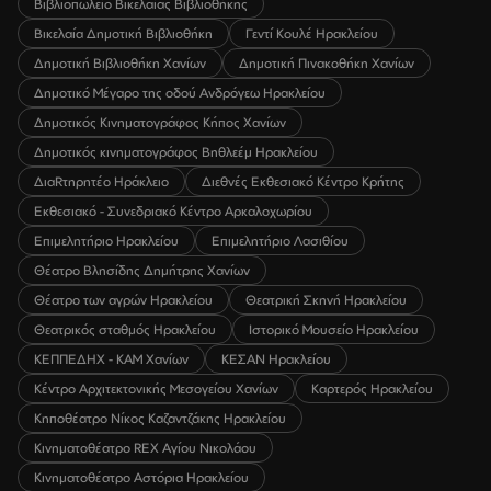
Βιβλιοπωλείο Βικελαίας Βιβλιοθήκης
Βικελαία Δημοτική Βιβλιοθήκη
Γεντί Κουλέ Ηρακλείου
Δημοτική Βιβλιοθήκη Χανίων
Δημοτική Πινακοθήκη Χανίων
Δημοτικό Μέγαρο της οδού Ανδρόγεω Ηρακλείου
Δημοτικός Κινηματογράφος Κήπος Χανίων
Δημοτικός κινηματογράφος Βηθλεέμ Ηρακλείου
ΔιαRτηρητέο Ηράκλειο
Διεθνές Εκθεσιακό Κέντρο Κρήτης
Εκθεσιακό - Συνεδριακό Κέντρο Αρκαλοχωρίου
Επιμελητήριο Ηρακλείου
Επιμελητήριο Λασιθίου
Θέατρο Βλησίδης Δημήτρης Χανίων
Θέατρο των αγρών Ηρακλείου
Θεατρική Σκηνή Ηρακλείου
Θεατρικός σταθμός Ηρακλείου
Ιστορικό Μουσείο Ηρακλείου
ΚΕΠΠΕΔΗΧ - ΚΑΜ Χανίων
ΚΕΣΑΝ Ηρακλείου
Κέντρο Αρχιτεκτονικής Μεσογείου Χανίων
Καρτερός Ηρακλείου
Κηποθέατρο Νίκος Καζαντζάκης Ηρακλείου
Κινηματοθέατρο REX Αγίου Νικολάου
Κινηματοθέατρο Αστόρια Ηρακλείου