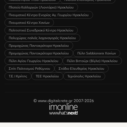
Πλατεία Καλλεργών (Λιοντάρια) Ηρακλείου
Πνευματικό Κέντρο Ενορίας Αγ. Γεωργίου Ηρακλείου
Πνευματικό Κέντρο Χανίων
Πολιτιστικό Συνεδριακό Κέντρο Ηρακλείου
Πολυχώρος παλιάς λαχαναγοράς Ηρακλείου
Προμαχώνας Παντοκράτορα Ηρακλείου
Προμαχώνας Παντοκράτορα Ηρακλείου
Πύλη Sabbionara Χανίων
Πύλη Αγίου Γεωργίου Ηρακλείου
Πύλη Βιττούρι (Βίγλα) Ηρακλείου
Σπίτι Πολιτισμού Ρεθύμνου
Στάδιο Ελευθερίας Ηρακλείου
Τ.Ε.Ι Κρήτης
ΤΕΕ Ηρακλείου
Τεχνόπολις Ηρακλείου
© www.digitalcrete.gr 2007-2026