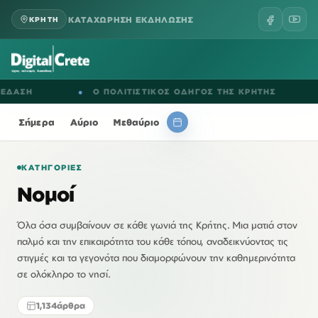
ΚΑΤΑΧΩΡΗΣΗ ΕΚΔΗΛΩΣΗΣ
ΚΡΗΤΗ
●
Ο ΠΟΛΙΤΙΣΤΙΚΟΣ ΟΔΗΓΟΣ ΤΗΣ ΚΡΗΤΗΣ
●
ΕΚΔ
Σήμερα
Αύριο
Μεθαύριο
ΚΑΤΗΓΟΡΊΕΣ
Νομοί
Όλα όσα συμβαίνουν σε κάθε γωνιά της Κρήτης. Μια ματιά στον
παλμό και την επικαιρότητα του κάθε τόπου, αναδεικνύοντας τις
στιγμές και τα γεγονότα που διαμορφώνουν την καθημερινότητα
σε ολόκληρο το νησί.
1,134
άρθρα