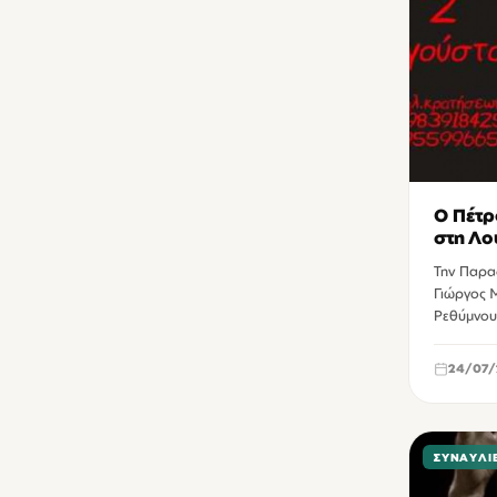
Ο Πέτρ
στη Λο
Την Παρα
Γιώργος 
Ρεθύμνου
24/07/
ΣΥΝΑΥΛΊ