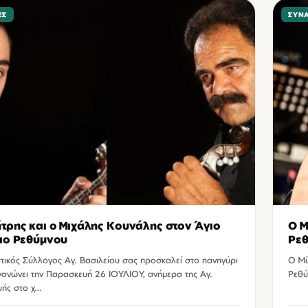
ΕΣ
ΣΥΝ
τρης και ο Μιχάλης Κουνάλης στον Άγιο
Ο Μ
ιο Ρεθύμνου
Ρε
τικός Σύλλογος Αγ. Βασιλείου σας προσκαλεί στο πανηγύρι
Ο Μί
γανώνει την Παρασκευή 26 ΙΟΥΛΙΟΥ, ανήμερα της Αγ.
Ρεθύ
ής στο χ…