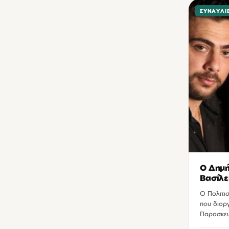
ΣΥΝΑΥΛΊ
Ο Δημή
Βασίλε
Ο Πολιτισ
που διορ
Παρασκευ