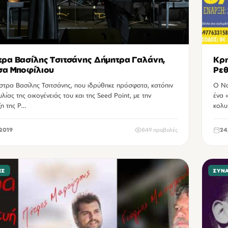
ρα Βασίλης Τσιτσάνης Δήμητρα Γαλάνη,
Κρη
σα Μποφίλιου
Ρε
στρα Βασίλης Τσιτσάνης, που ιδρύθηκε πρόσφατα, κατόπιν
Ο Να
ίας της οικογένειάς του και της Seed Point, με την
ένα 
ξη της P…
κολυ
2019
849 προβολές
24
ΕΣ
ΣΥΝ