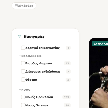
294
άρθρα
Κατηγορίες
ΣΥΝΑΥΛΊ
Χορηγοί επικοινωνίας
1
ΕΚΔΗΛΏΣΕΙΣ
Είσοδος Δωρεάν
73
Διάφορες εκδηλώσεις
7
Θέατρο
3
ΝΟΜΟΊ
Νομός Ηρακλείου
235
Νομός Χανίων
39