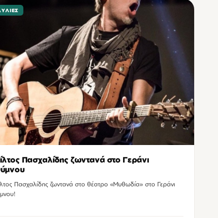
ΑΥΛΊΕΣ
ίλτος Πασχαλίδης ζωντανά στο Γεράνι
θύμνου
λτος Πασχαλίδης ζωντανά στο θέατρο «Μυθωδία» στο Γεράνι
μνου!