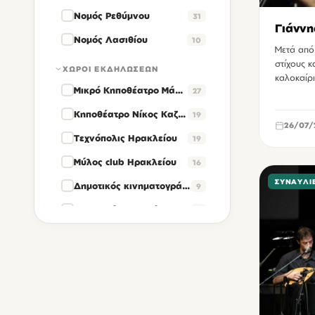
Νομός Ρεθύμνου
31
Γιάννη
Νομός Λασιθίου
10
Μετά από 
στίχους κ
ΧΏΡΟΙ ΕΚΔΗΛΏΣΕΩΝ
καλοκαίρ
Μικρό Κηποθέατρο Μάνος Χατζηδάκις Ηρακλείου
27
Κηποθέατρο Νίκος Καζαντζάκης Ηρακλείου
19
26/07/
Τεχνόπολις Ηρακλείου
19
Μύλος club Ηρακλείου
16
ΣΥΝΑΥΛΊ
Δημοτικός κινηματογράφος Βηθλεέμ Ηρακλείου
9
Θεατρικός σταθμός Ηρακλείου
8
Δημοτικό Μέγαρο της οδού Ανδρόγεω Ηρακλείου
6
Cine Studio Ηρακλείου
4
Κινηματοθέατρο Αστόρια Ηρακλείου
4
Θέατρο των αγρών Ηρακλείου
3