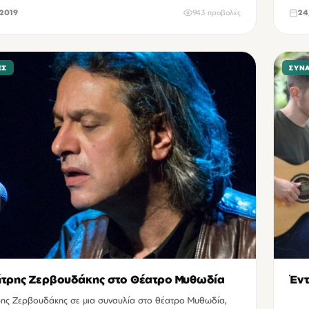
2019
943 προβολές
24
ΕΣ
ΣΥΝ
τρης Ζερβουδάκης στο Θέατρο Μυθωδία
Έντ
ης Ζερβουδάκης σε μια συναυλία στο θέατρο Μυθωδία,