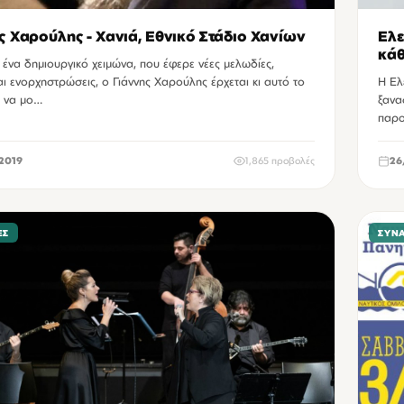
ς Χαρούλης - Χανιά, Εθνικό Στάδιο Χανίων
Ελε
κά
ένα δημιουργικό χειμώνα, που έφερε νέες μελωδίες,
αι ενορχηστρώσεις, ο Γιάννης Χαρούλης έρχεται κι αυτό το
Η Ελ
ι να μο…
ξανα
παρο
2019
1,865 προβολές
26
ΕΣ
ΣΥΝ