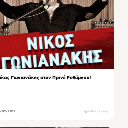
ίκος Γωνιανάκης στον Πρινέ Ρεθύμνου!
/07/2019
894 προβολές