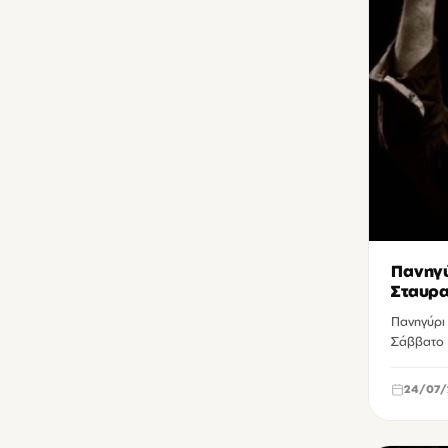
Πανηγύ
Σταυρ
Πανηγύρι
Σάββατο 
24/07/