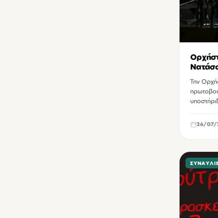
Πολιτιστικό Συνεδριακό Κέντρο Ηρακλείου
3
Βασιλική Αγίου Μάρκου Ηρακλείου
2
Δημοτική Πινακοθήκη Χανίων
2
Ορχήστ
ΔιαRτηρητέο Ηράκλειο
2
Νατάσ
Κινηματοθέατρο REX Αγίου Νικολάου
2
Την Ορχή
πρωτοβουλ
Δημοτικός Κινηματογράφος Κήπος Χανίων
1
υποστήρι
ΚΕΠΠΕΔΗΧ - ΚΑΜ Χανίων
1
26/07/
Κλειστό γυμναστήριο Δύο Αοράκια Ηρακλείου
1
Μουσική Σκηνή Νυν και Αεί Ηρακλείου
1
Παγκρήτιο στάδιο Ηρακλείου
1
ΣΥΝΑΥΛΊ
Πλατεία 1866 Χανίων
1