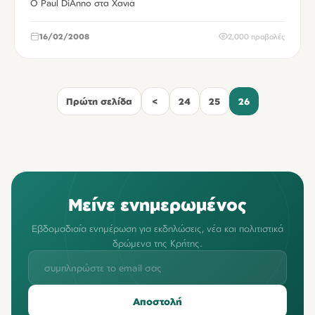
Ο Paul DiAnno στα Χανιά
16/02/2008
2,000 προβολές
Πρώτη σελίδα
<
24
25
26
Μείνε ενημερωμένος
Εβδομαδιαία ενημέρωση για εκδηλώσεις, νέα και πολιτιστικά
δρώμενα της Κρήτης.
Αποστολή