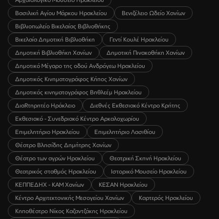
Βασιλική Αγίου Μάρκου Ηρακλείου
Βενιζέλειο Ωδείο Χανίων
Βιβλιοπωλείο Βικελαίας Βιβλιοθήκης
Βικελαία Δημοτική Βιβλιοθήκη
Γεντί Κουλέ Ηρακλείου
Δημοτική Βιβλιοθήκη Χανίων
Δημοτική Πινακοθήκη Χανίων
Δημοτικό Μέγαρο της οδού Ανδρόγεω Ηρακλείου
Δημοτικός Κινηματογράφος Κήπος Χανίων
Δημοτικός κινηματογράφος Βηθλεέμ Ηρακλείου
ΔιαRτηρητέο Ηράκλειο
Διεθνές Εκθεσιακό Κέντρο Κρήτης
Εκθεσιακό - Συνεδριακό Κέντρο Αρκαλοχωρίου
Επιμελητήριο Ηρακλείου
Επιμελητήριο Λασιθίου
Θέατρο Βλησίδης Δημήτρης Χανίων
Θέατρο των αγρών Ηρακλείου
Θεατρική Σκηνή Ηρακλείου
Θεατρικός σταθμός Ηρακλείου
Ιστορικό Μουσείο Ηρακλείου
ΚΕΠΠΕΔΗΧ - ΚΑΜ Χανίων
ΚΕΣΑΝ Ηρακλείου
Κέντρο Αρχιτεκτονικής Μεσογείου Χανίων
Καρτερός Ηρακλείου
Κηποθέατρο Νίκος Καζαντζάκης Ηρακλείου