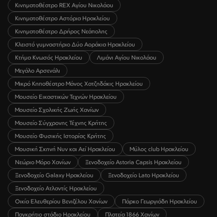
Κινηματοθέατρο REX Αγίου Νικολάου
Κινηματοθέατρο Αστόρια Ηρακλείου
Κινηματοθέατρο Δρήρος Νεάπολης
Κλειστό γυμναστήριο Δύο Αοράκια Ηρακλείου
Κτήμα Κνωσός Ηρακλείου
Λιμάνι Αγίου Νικολάου
Μεγάλο Αρσενάλι
Μικρό Κηποθέατρο Μάνος Χατζηδάκις Ηρακλείου
Μουσείο Εικαστικών Τεχνών Ηρακλείου
Μουσείο Σχολικής Ζωής Χανίων
Μουσείο Σύγχρονης Τέχνης Κρήτης
Μουσείο Φυσικής Ιστορίας Κρήτης
Μουσική Σκηνή Νυν και Αεί Ηρακλείου
Μύλος club Ηρακλείου
Νεώριο Μόρο Χανίων
Ξενοδοχείο Astoria Capsis Ηρακλείου
Ξενοδοχείο Galaxy Ηρακλείου
Ξενοδοχείο Lato Ηρακλείου
Ξενοδοχείο Ατλαντίς Ηρακλείου
Οικία Ελευθερίου Βενιζέλου Χανίων
Πάρκο Γεωργιάδη Ηρακλείου
Παγκρήτιο στάδιο Ηρακλείου
Πλατεία 1866 Χανίων