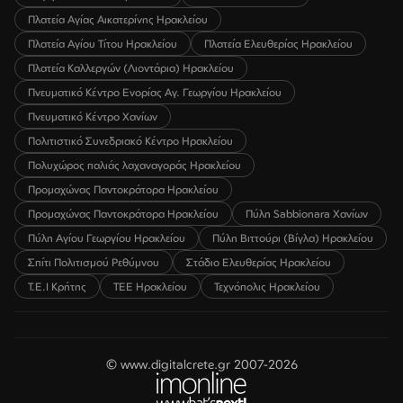
Πλατεία Αγίας Αικατερίνης Ηρακλείου
Πλατεία Αγίου Τίτου Ηρακλείου
Πλατεία Ελευθερίας Ηρακλείου
Πλατεία Καλλεργών (Λιοντάρια) Ηρακλείου
Πνευματικό Κέντρο Ενορίας Αγ. Γεωργίου Ηρακλείου
Πνευματικό Κέντρο Χανίων
Πολιτιστικό Συνεδριακό Κέντρο Ηρακλείου
Πολυχώρος παλιάς λαχαναγοράς Ηρακλείου
Προμαχώνας Παντοκράτορα Ηρακλείου
Προμαχώνας Παντοκράτορα Ηρακλείου
Πύλη Sabbionara Χανίων
Πύλη Αγίου Γεωργίου Ηρακλείου
Πύλη Βιττούρι (Βίγλα) Ηρακλείου
Σπίτι Πολιτισμού Ρεθύμνου
Στάδιο Ελευθερίας Ηρακλείου
Τ.Ε.Ι Κρήτης
ΤΕΕ Ηρακλείου
Τεχνόπολις Ηρακλείου
© www.digitalcrete.gr 2007-2026