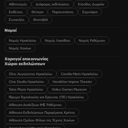
Αθλητισμός
Διάφορες εκδηλώσεις
Είσοδος Δωρεάν
Εκθέσεις
Θέατρο
Παρουσιάσεις
Σεμινάρια
Συναυλίες
Φεστιβάλ
Νομοί
Νομός Ηρακλείου
Νομός Λασιθίου
Νομός Ρεθύμνου
Νομός Χανίων
Χορηγοί επικοινωνίας
Χώροι εκδηλώσεων
25ης Αυγούστου Ηρακλείου
Candia Maris Ηρακλείου
Cine Studio Ηρακλείου
Heraklion Improv Theater
Talos Plaza Ηρακλείου
Video Games Museum
Ίδρυμα Τεχνολογίας και Έρευνας (ΙΤΕ) Ηρακλείου
Αίθουσα Διαλέξεων ΙΜΣ Ρεθύμνου
Αίθουσα Εκδηλώσεων Περιφέρειας Κρήτης
Αίθουσα Ομίλου Φίλων της Τέχνης Χανίων
Αρχαιολογικό Μουσείο Ηρακλείου