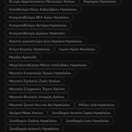
Κέντρο Αρχιτεκτονικής Μεσογείου Χανίων
Καρτερός Ηρακλείου
Κηποθέατρο Νίκος Καζαντζάκης Ηρακλείου
Κινηματοθέατρο REX Αγίου Νικολάου
Κινηματοθέατρο Αστόρια Ηρακλείου
Κινηματοθέατρο Δρήρος Νεάπολης
Κλειστό γυμναστήριο Δύο Αοράκια Ηρακλείου
Κτήμα Κνωσός Ηρακλείου
Λιμάνι Αγίου Νικολάου
Μεγάλο Αρσενάλι
Μικρό Κηποθέατρο Μάνος Χατζηδάκις Ηρακλείου
Μουσείο Εικαστικών Τεχνών Ηρακλείου
Μουσείο Σχολικής Ζωής Χανίων
Μουσείο Σύγχρονης Τέχνης Κρήτης
Μουσείο Φυσικής Ιστορίας Κρήτης
Μουσική Σκηνή Νυν και Αεί Ηρακλείου
Μύλος club Ηρακλείου
Νεώριο Μόρο Χανίων
Ξενοδοχείο Astoria Capsis Ηρακλείου
Ξενοδοχείο Galaxy Ηρακλείου
Ξενοδοχείο Lato Ηρακλείου
Ξενοδοχείο Ατλαντίς Ηρακλείου