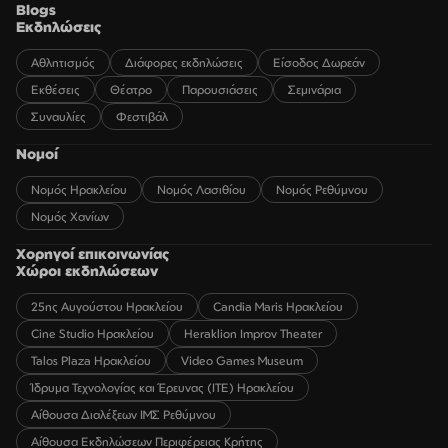
Blogs
Εκδηλώσεις
Αθλητισμός
Διάφορες εκδηλώσεις
Είσοδος Δωρεάν
Εκθέσεις
Θέατρο
Παρουσιάσεις
Σεμινάρια
Συναυλίες
Φεστιβάλ
Νομοί
Νομός Ηρακλείου
Νομός Λασιθίου
Νομός Ρεθύμνου
Νομός Χανίων
Χορηγοί επικοινωνίας
Χώροι εκδηλώσεων
25ης Αυγούστου Ηρακλείου
Candia Maris Ηρακλείου
Cine Studio Ηρακλείου
Heraklion Improv Theater
Talos Plaza Ηρακλείου
Video Games Museum
Ίδρυμα Τεχνολογίας και Έρευνας (ΙΤΕ) Ηρακλείου
Αίθουσα Διαλέξεων ΙΜΣ Ρεθύμνου
Αίθουσα Εκδηλώσεων Περιφέρειας Κρήτης