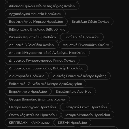
Αίθουσα Ομίλου Φίλων της Τέχνης Χανίων
Αρχαιολογικό Μουσείο Ηρακλείου
Βασιλική Αγίου Μάρκου Ηρακλείου
Βενιζέλειο Ωδείο Χανίων
Βιβλιοπωλείο Βικελαίας Βιβλιοθήκης
Βικελαία Δημοτική Βιβλιοθήκη
Γεντί Κουλέ Ηρακλείου
Δημοτική Βιβλιοθήκη Χανίων
Δημοτική Πινακοθήκη Χανίων
Δημοτικό Μέγαρο της οδού Ανδρόγεω Ηρακλείου
Δημοτικός Κινηματογράφος Κήπος Χανίων
Δημοτικός κινηματογράφος Βηθλεέμ Ηρακλείου
ΔιαRτηρητέο Ηράκλειο
Διεθνές Εκθεσιακό Κέντρο Κρήτης
Εκθεσιακό - Συνεδριακό Κέντρο Αρκαλοχωρίου
Επιμελητήριο Ηρακλείου
Επιμελητήριο Λασιθίου
Θέατρο Βλησίδης Δημήτρης Χανίων
Θέατρο των αγρών Ηρακλείου
Θεατρική Σκηνή Ηρακλείου
Θεατρικός σταθμός Ηρακλείου
Ιστορικό Μουσείο Ηρακλείου
ΚΕΠΠΕΔΗΧ - ΚΑΜ Χανίων
ΚΕΣΑΝ Ηρακλείου