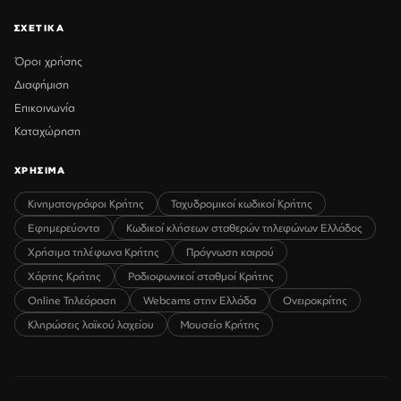
ΣΧΕΤΙΚΑ
Όροι χρήσης
Διαφήμιση
Επικοινωνία
Καταχώρηση
ΧΡΗΣΙΜΑ
Κινηματογράφοι Κρήτης
Ταχυδρομικοί κωδικοί Κρήτης
Εφημερεύοντα
Κωδικοί κλήσεων σταθερών τηλεφώνων Ελλάδος
Χρήσιμα τηλέφωνα Κρήτης
Πρόγνωση καιρού
Χάρτης Κρήτης
Ραδιοφωνικοί σταθμοί Κρήτης
Online Τηλεόραση
Webcams στην Ελλάδα
Ονειροκρίτης
Κληρώσεις λαϊκού λαχείου
Μουσεία Κρήτης