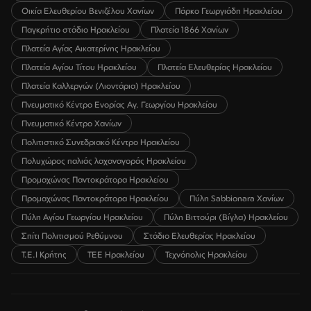
Οικία Ελευθερίου Βενιζέλου Χανίων
Πάρκο Γεωργιάδη Ηρακλείου
Παγκρήτιο στάδιο Ηρακλείου
Πλατεία 1866 Χανίων
Πλατεία Αγίας Αικατερίνης Ηρακλείου
Πλατεία Αγίου Τίτου Ηρακλείου
Πλατεία Ελευθερίας Ηρακλείου
Πλατεία Καλλεργών (Λιοντάρια) Ηρακλείου
Πνευματικό Κέντρο Ενορίας Αγ. Γεωργίου Ηρακλείου
Πνευματικό Κέντρο Χανίων
Πολιτιστικό Συνεδριακό Κέντρο Ηρακλείου
Πολυχώρος παλιάς λαχαναγοράς Ηρακλείου
Προμαχώνας Παντοκράτορα Ηρακλείου
Προμαχώνας Παντοκράτορα Ηρακλείου
Πύλη Sabbionara Χανίων
Πύλη Αγίου Γεωργίου Ηρακλείου
Πύλη Βιττούρι (Βίγλα) Ηρακλείου
Σπίτι Πολιτισμού Ρεθύμνου
Στάδιο Ελευθερίας Ηρακλείου
Τ.Ε.Ι Κρήτης
ΤΕΕ Ηρακλείου
Τεχνόπολις Ηρακλείου