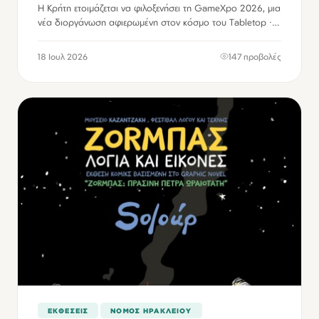
Η Κρήτη ετοιμάζεται να φιλοξενήσει τη GameXpo 2026, μια
νέα διοργάνωση αφιερωμένη στον κόσμο του Tabletop ·
Video Games · Comics · TCG, που θα πραγματοποιηθεί
στις 12 και 13 Σεπτεμβρίου 2026…
18 Ιουλ 2026
147 προβολές
ΕΚΘΕΣΕΙΣ
ΝΟΜΌΣ ΗΡΑΚΛΕΊΟΥ