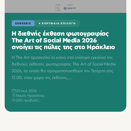
ΕΚΘΕΣΕΙΣ
★ ΚΟΡΥΦΑΙΑ ΕΠΙΛΟΓΗ
Η διεθνής έκθεση φωτογραφίας
The Art of Social Media 2026
ανοίγει τις πύλες της στο Ηράκλειο
Η The Art προσκαλεί το κοινό στα επίσημα εγκαίνια της
διεθνούς έκθεσης φωτογραφίας The Art of Social Media
2026, τα οποία θα πραγματοποιηθούν την Τετάρτη στις
12:00, στον χώρο της έκθεσης,…
29 Ιουλ 2026
Νομός Ηρακλείου
240 προβολές