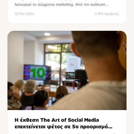
λειτουργεί το σύγχρονο marketing. Από την ανάλυση
δεδομένων και την αυτοματοποίηση καμπανιών μέχρι τη
12 Μαΐ 2026
418 προβολές
δημιουργία…
Η έκθεση The Art of Social Media
επεκτείνεται φέτος σε 5ο προορισμό
έκπληξη