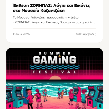
Έκθεση ΖΟRΜΠΑΣ: Λόγια και Εικόνες
στο Μουσείο Καζαντζάκη
Το Μουσείο Καζαντζάκη παρουσιάζει την έκθεση
«ΖΟRΜΠΑΣ: Λόγια και Εικόνες», βασισμένη στο graphic
novel ΖΟRΜΠΑΣ - πράσινη πέτρα ωραιοτάτη του Soloύp,
των εκδόσεων Διόπτρα.
15 Ιουλ 2026
115 προβολές