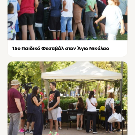
15o Παιδικό Φεστιβάλ στον Άγιο Νικόλαο