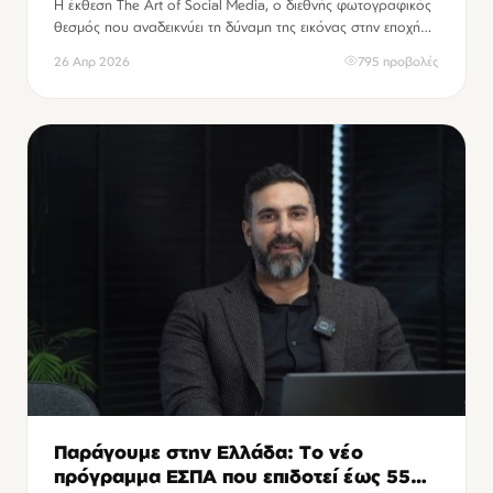
Η έκθεση The Art of Social Media, ο διεθνής φωτογραφικός
θεσμός που αναδεικνύει τη δύναμη της εικόνας στην εποχή
των social media, ετοιμάζεται φέτος για ένα ακόμη
26 Απρ 2026
795 προβολές
σημαντικό βήμα εξωστρέφειας.
Παράγουμε στην Ελλάδα: Το νέο
πρόγραμμα ΕΣΠΑ που επιδοτεί έως 55%