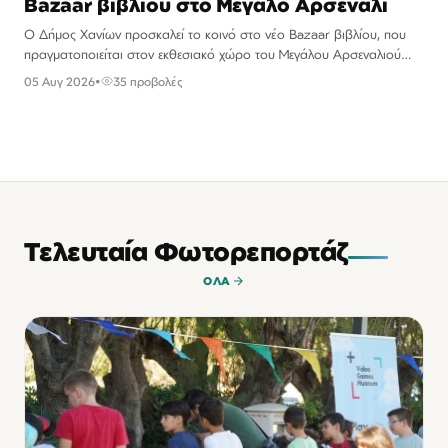
Bazaar βιβλίου στο Μεγάλο Αρσενάλι
Ο Δήμος Χανίων προσκαλεί το κοινό στο νέο Bazaar βιβλίου, που
πραγματοποιείται στον εκθεσιακό χώρο του Μεγάλου Αρσεναλιού
(Κέντρο Αρχιτεκτονικής Μεσογείου – Κ.Α.Μ.).
05 Αυγ 2026
•
35 προβολές
Τελευταία Φωτορεπορτάζ
ΌΛΑ