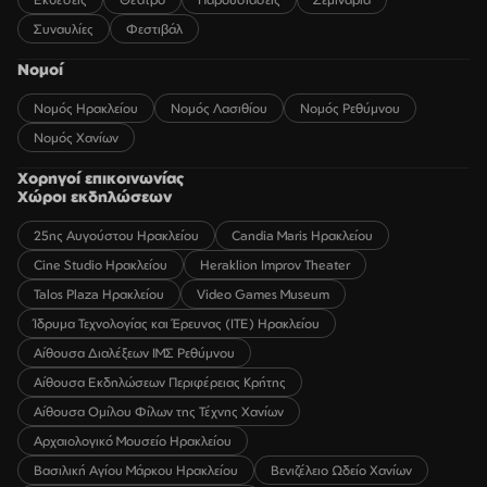
Συναυλίες
Φεστιβάλ
Νομοί
Νομός Ηρακλείου
Νομός Λασιθίου
Νομός Ρεθύμνου
Νομός Χανίων
Χορηγοί επικοινωνίας
Χώροι εκδηλώσεων
25ης Αυγούστου Ηρακλείου
Candia Maris Ηρακλείου
Cine Studio Ηρακλείου
Heraklion Improv Theater
Talos Plaza Ηρακλείου
Video Games Museum
Ίδρυμα Τεχνολογίας και Έρευνας (ΙΤΕ) Ηρακλείου
Αίθουσα Διαλέξεων ΙΜΣ Ρεθύμνου
Αίθουσα Εκδηλώσεων Περιφέρειας Κρήτης
Αίθουσα Ομίλου Φίλων της Τέχνης Χανίων
Αρχαιολογικό Μουσείο Ηρακλείου
Βασιλική Αγίου Μάρκου Ηρακλείου
Βενιζέλειο Ωδείο Χανίων