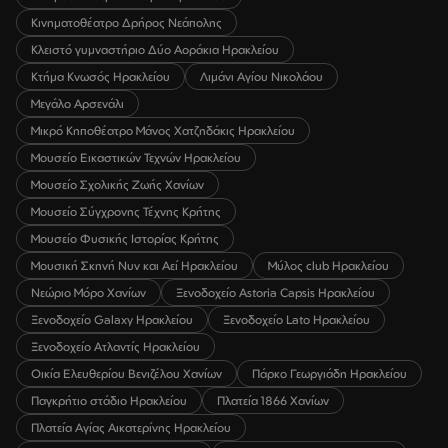
Κινηματοθέατρο Δρήρος Νεάπολης
Κλειστό γυμναστήριο Δύο Αοράκια Ηρακλείου
Κτήμα Κνωσός Ηρακλείου
Λιμάνι Αγίου Νικολάου
Μεγάλο Αρσενάλι
Μικρό Κηποθέατρο Μάνος Χατζηδάκις Ηρακλείου
Μουσείο Εικαστικών Τεχνών Ηρακλείου
Μουσείο Σχολικής Ζωής Χανίων
Μουσείο Σύγχρονης Τέχνης Κρήτης
Μουσείο Φυσικής Ιστορίας Κρήτης
Μουσική Σκηνή Νυν και Αεί Ηρακλείου
Μύλος club Ηρακλείου
Νεώριο Μόρο Χανίων
Ξενοδοχείο Astoria Capsis Ηρακλείου
Ξενοδοχείο Galaxy Ηρακλείου
Ξενοδοχείο Lato Ηρακλείου
Ξενοδοχείο Ατλαντίς Ηρακλείου
Οικία Ελευθερίου Βενιζέλου Χανίων
Πάρκο Γεωργιάδη Ηρακλείου
Παγκρήτιο στάδιο Ηρακλείου
Πλατεία 1866 Χανίων
Πλατεία Αγίας Αικατερίνης Ηρακλείου