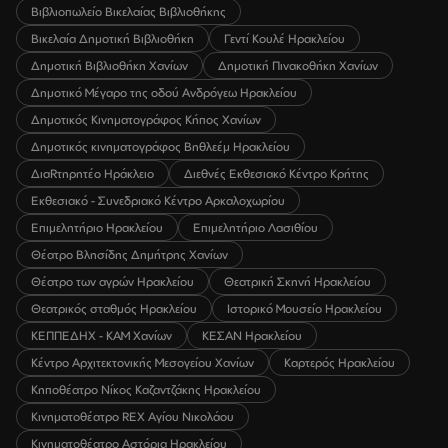
Βιβλιοπωλείο Βικελαίας Βιβλιοθήκης
Βικελαία Δημοτική Βιβλιοθήκη
Γεντί Κουλέ Ηρακλείου
Δημοτική Βιβλιοθήκη Χανίων
Δημοτική Πινακοθήκη Χανίων
Δημοτικό Μέγαρο της οδού Ανδρόγεω Ηρακλείου
Δημοτικός Κινηματογράφος Κήπος Χανίων
Δημοτικός κινηματογράφος Βηθλεέμ Ηρακλείου
ΔιαRτηρητέο Ηράκλειο
Διεθνές Εκθεσιακό Κέντρο Κρήτης
Εκθεσιακό - Συνεδριακό Κέντρο Αρκαλοχωρίου
Επιμελητήριο Ηρακλείου
Επιμελητήριο Λασιθίου
Θέατρο Βλησίδης Δημήτρης Χανίων
Θέατρο των αγρών Ηρακλείου
Θεατρική Σκηνή Ηρακλείου
Θεατρικός σταθμός Ηρακλείου
Ιστορικό Μουσείο Ηρακλείου
ΚΕΠΠΕΔΗΧ - ΚΑΜ Χανίων
ΚΕΣΑΝ Ηρακλείου
Κέντρο Αρχιτεκτονικής Μεσογείου Χανίων
Καρτερός Ηρακλείου
Κηποθέατρο Νίκος Καζαντζάκης Ηρακλείου
Κινηματοθέατρο REX Αγίου Νικολάου
Κινηματοθέατρο Αστόρια Ηρακλείου