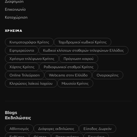
Διαφήμιση
Επικοινωνία
Καταχώρηση
ΧΡΗΣΙΜΑ
Κινηματογράφοι Κρήτης
Ταχυδρομικοί κωδικοί Κρήτης
Εφημερεύοντα
Κωδικοί κλήσεων σταθερών τηλεφώνων Ελλάδος
Χρήσιμα τηλέφωνα Κρήτης
Πρόγνωση καιρού
Χάρτης Κρήτης
Ραδιοφωνικοί σταθμοί Κρήτης
Online Τηλεόραση
Webcams στην Ελλάδα
Ονειροκρίτης
Κληρώσεις λαϊκού λαχείου
Μουσεία Κρήτης
Blogs
Εκδηλώσεις
Αθλητισμός
Διάφορες εκδηλώσεις
Είσοδος Δωρεάν
Εκθέσεις
Θέατρο
Παρουσιάσεις
Σεμινάρια