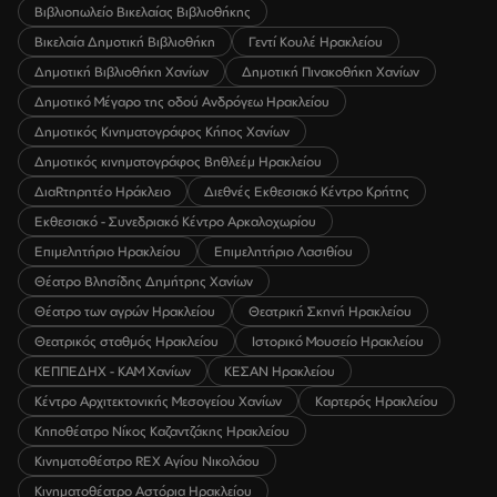
Βιβλιοπωλείο Βικελαίας Βιβλιοθήκης
Βικελαία Δημοτική Βιβλιοθήκη
Γεντί Κουλέ Ηρακλείου
Δημοτική Βιβλιοθήκη Χανίων
Δημοτική Πινακοθήκη Χανίων
Δημοτικό Μέγαρο της οδού Ανδρόγεω Ηρακλείου
Δημοτικός Κινηματογράφος Κήπος Χανίων
Δημοτικός κινηματογράφος Βηθλεέμ Ηρακλείου
ΔιαRτηρητέο Ηράκλειο
Διεθνές Εκθεσιακό Κέντρο Κρήτης
Εκθεσιακό - Συνεδριακό Κέντρο Αρκαλοχωρίου
Επιμελητήριο Ηρακλείου
Επιμελητήριο Λασιθίου
Θέατρο Βλησίδης Δημήτρης Χανίων
Θέατρο των αγρών Ηρακλείου
Θεατρική Σκηνή Ηρακλείου
Θεατρικός σταθμός Ηρακλείου
Ιστορικό Μουσείο Ηρακλείου
ΚΕΠΠΕΔΗΧ - ΚΑΜ Χανίων
ΚΕΣΑΝ Ηρακλείου
Κέντρο Αρχιτεκτονικής Μεσογείου Χανίων
Καρτερός Ηρακλείου
Κηποθέατρο Νίκος Καζαντζάκης Ηρακλείου
Κινηματοθέατρο REX Αγίου Νικολάου
Κινηματοθέατρο Αστόρια Ηρακλείου