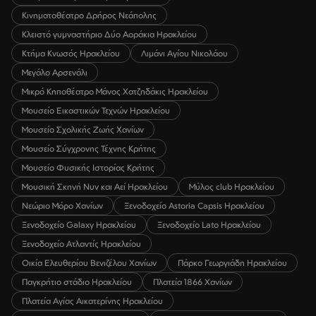
Κινηματοθέατρο Δρήρος Νεάπολης
Κλειστό γυμναστήριο Δύο Αοράκια Ηρακλείου
Κτήμα Κνωσός Ηρακλείου
Λιμάνι Αγίου Νικολάου
Μεγάλο Αρσενάλι
Μικρό Κηποθέατρο Μάνος Χατζηδάκις Ηρακλείου
Μουσείο Εικαστικών Τεχνών Ηρακλείου
Μουσείο Σχολικής Ζωής Χανίων
Μουσείο Σύγχρονης Τέχνης Κρήτης
Μουσείο Φυσικής Ιστορίας Κρήτης
Μουσική Σκηνή Νυν και Αεί Ηρακλείου
Μύλος club Ηρακλείου
Νεώριο Μόρο Χανίων
Ξενοδοχείο Astoria Capsis Ηρακλείου
Ξενοδοχείο Galaxy Ηρακλείου
Ξενοδοχείο Lato Ηρακλείου
Ξενοδοχείο Ατλαντίς Ηρακλείου
Οικία Ελευθερίου Βενιζέλου Χανίων
Πάρκο Γεωργιάδη Ηρακλείου
Παγκρήτιο στάδιο Ηρακλείου
Πλατεία 1866 Χανίων
Πλατεία Αγίας Αικατερίνης Ηρακλείου