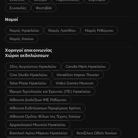
Συναυλίες
Φεστιβάλ
Νομοί
Νομός Ηρακλείου
Νομός Λασιθίου
Νομός Ρεθύμνου
Νομός Χανίων
Χορηγοί επικοινωνίας
Χώροι εκδηλώσεων
25ης Αυγούστου Ηρακλείου
Candia Maris Ηρακλείου
Cine Studio Ηρακλείου
Heraklion Improv Theater
Talos Plaza Ηρακλείου
Video Games Museum
Ίδρυμα Τεχνολογίας και Έρευνας (ΙΤΕ) Ηρακλείου
Αίθουσα Διαλέξεων ΙΜΣ Ρεθύμνου
Αίθουσα Εκδηλώσεων Περιφέρειας Κρήτης
Αίθουσα Ομίλου Φίλων της Τέχνης Χανίων
Αρχαιολογικό Μουσείο Ηρακλείου
Βασιλική Αγίου Μάρκου Ηρακλείου
Βενιζέλειο Ωδείο Χανίων