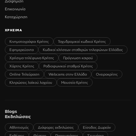
Διαφήμιση
Επικοινωνία
Καταχώρηση
ΧΡΗΣΙΜΑ
Κινηματογράφοι Κρήτης
Ταχυδρομικοί κωδικοί Κρήτης
Εφημερεύοντα
Κωδικοί κλήσεων σταθερών τηλεφώνων Ελλάδος
Χρήσιμα τηλέφωνα Κρήτης
Πρόγνωση καιρού
Χάρτης Κρήτης
Ραδιοφωνικοί σταθμοί Κρήτης
Online Τηλεόραση
Webcams στην Ελλάδα
Ονειροκρίτης
Κληρώσεις λαϊκού λαχείου
Μουσεία Κρήτης
Blogs
Εκδηλώσεις
Αθλητισμός
Διάφορες εκδηλώσεις
Είσοδος Δωρεάν
Εκθέσεις
Θέατρο
Παρουσιάσεις
Σεμινάρια