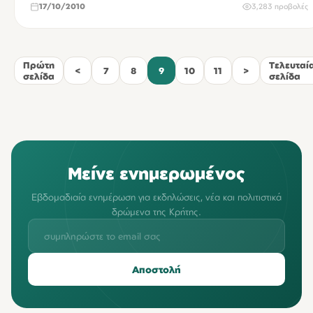
17/10/2010
3,283 προβολές
Πρώτη
Τελευταί
<
7
8
9
10
11
>
σελίδα
σελίδα
Μείνε ενημερωμένος
Εβδομαδιαία ενημέρωση για εκδηλώσεις, νέα και πολιτιστικά
δρώμενα της Κρήτης.
Αποστολή