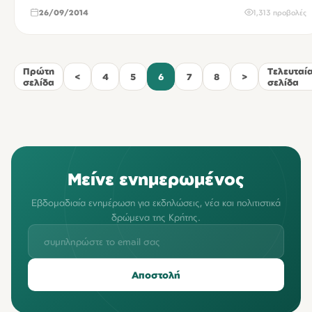
26/09/2014
1,313 προβολές
Πρώτη
Τελευταί
<
4
5
6
7
8
>
σελίδα
σελίδα
Μείνε ενημερωμένος
Εβδομαδιαία ενημέρωση για εκδηλώσεις, νέα και πολιτιστικά
δρώμενα της Κρήτης.
Αποστολή