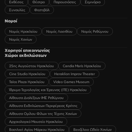
Εκθέσεις
Θέατρο
Παρουσιάσεις
Σεμινάρια
Συναυλίες
Φεστιβάλ
Νομοί
Νομός Ηρακλείου
Νομός Λασιθίου
Νομός Ρεθύμνου
Νομός Χανίων
Χορηγοί επικοινωνίας
Χώροι εκδηλώσεων
25ης Αυγούστου Ηρακλείου
Candia Maris Ηρακλείου
Cine Studio Ηρακλείου
Heraklion Improv Theater
Talos Plaza Ηρακλείου
Video Games Museum
Ίδρυμα Τεχνολογίας και Έρευνας (ΙΤΕ) Ηρακλείου
Αίθουσα Διαλέξεων ΙΜΣ Ρεθύμνου
Αίθουσα Εκδηλώσεων Περιφέρειας Κρήτης
Αίθουσα Ομίλου Φίλων της Τέχνης Χανίων
Αρχαιολογικό Μουσείο Ηρακλείου
Βασιλική Αγίου Μάρκου Ηρακλείου
Βενιζέλειο Ωδείο Χανίων