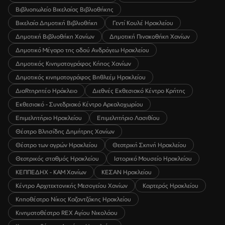
Βιβλιοπωλείο Βικελαίας Βιβλιοθήκης
Βικελαία Δημοτική Βιβλιοθήκη
Γεντί Κουλέ Ηρακλείου
Δημοτική Βιβλιοθήκη Χανίων
Δημοτική Πινακοθήκη Χανίων
Δημοτικό Μέγαρο της οδού Ανδρόγεω Ηρακλείου
Δημοτικός Κινηματογράφος Κήπος Χανίων
Δημοτικός κινηματογράφος Βηθλεέμ Ηρακλείου
ΔιαRτηρητέο Ηράκλειο
Διεθνές Εκθεσιακό Κέντρο Κρήτης
Εκθεσιακό - Συνεδριακό Κέντρο Αρκαλοχωρίου
Επιμελητήριο Ηρακλείου
Επιμελητήριο Λασιθίου
Θέατρο Βλησίδης Δημήτρης Χανίων
Θέατρο των αγρών Ηρακλείου
Θεατρική Σκηνή Ηρακλείου
Θεατρικός σταθμός Ηρακλείου
Ιστορικό Μουσείο Ηρακλείου
ΚΕΠΠΕΔΗΧ - ΚΑΜ Χανίων
ΚΕΣΑΝ Ηρακλείου
Κέντρο Αρχιτεκτονικής Μεσογείου Χανίων
Καρτερός Ηρακλείου
Κηποθέατρο Νίκος Καζαντζάκης Ηρακλείου
Κινηματοθέατρο REX Αγίου Νικολάου