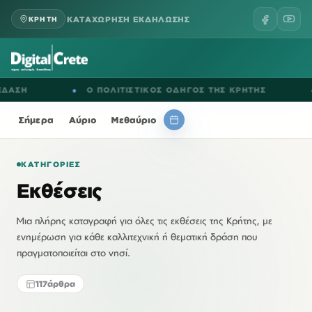
ΚΑΤΑΧΩΡΗΣΗ ΕΚΔΗΛΩΣΗΣ
ΚΡΗΤΗ
●
Ο ΠΟΛΙΤΙΣΤΙΚΟΣ ΟΔΗΓΟΣ ΤΗΣ ΚΡΗΤΗΣ
●
ΕΚΔΗΛ
Σήμερα
Αύριο
Μεθαύριο
ΚΑΤΗΓΟΡΊΕΣ
Εκθέσεις
Μια πλήρης καταγραφή για όλες τις εκθέσεις της Κρήτης, με
ενημέρωση για κάθε καλλιτεχνική ή θεματική δράση που
πραγματοποιείται στο νησί.
117
άρθρα