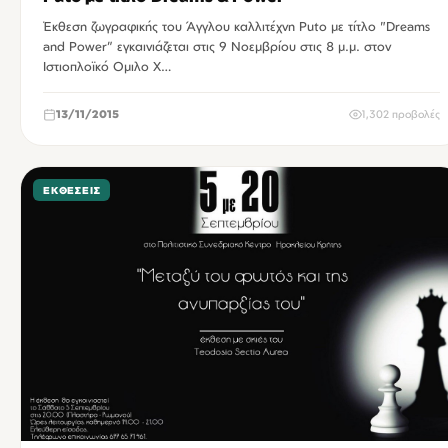
Έκθεση ζωγραφικής του Άγγλου καλλιτέχνη Puto με τίτλο "Dreams
and Power” εγκαινιάζεται στις 9 Νοεμβρίου στις 8 μ.μ. στον
Ιστιοπλοϊκό Ομιλο Χ…
13/11/2015
1,302 προβολές
ΕΚΘΈΣΕΙΣ