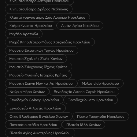
Κινηματοθέατρο Αστόρια Ηρακλείου
Κινηματοθέατρο Δρήρος Νεάπολης
Κλειστό γυμναστήριο Δύο Αοράκια Ηρακλείου
Κτήμα Κνωσός Ηρακλείου
Λιμάνι Αγίου Νικολάου
Μεγάλο Αρσενάλι
Μικρό Κηποθέατρο Μάνος Χατζηδάκις Ηρακλείου
Μουσείο Εικαστικών Τεχνών Ηρακλείου
Μουσείο Σχολικής Ζωής Χανίων
Μουσείο Σύγχρονης Τέχνης Κρήτης
Μουσείο Φυσικής Ιστορίας Κρήτης
Μουσική Σκηνή Νυν και Αεί Ηρακλείου
Μύλος club Ηρακλείου
Νεώριο Μόρο Χανίων
Ξενοδοχείο Astoria Capsis Ηρακλείου
Ξενοδοχείο Galaxy Ηρακλείου
Ξενοδοχείο Lato Ηρακλείου
Ξενοδοχείο Ατλαντίς Ηρακλείου
Οικία Ελευθερίου Βενιζέλου Χανίων
Πάρκο Γεωργιάδη Ηρακλείου
Παγκρήτιο στάδιο Ηρακλείου
Πλατεία 1866 Χανίων
Πλατεία Αγίας Αικατερίνης Ηρακλείου