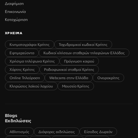
Διαφήμιση
Επικοινωνία
Καταχώρηση
ΧΡΗΣΙΜΑ
Κινηματογράφοι Κρήτης
Ταχυδρομικοί κωδικοί Κρήτης
Εφημερεύοντα
Κωδικοί κλήσεων σταθερών τηλεφώνων Ελλάδος
Χρήσιμα τηλέφωνα Κρήτης
Πρόγνωση καιρού
Χάρτης Κρήτης
Ραδιοφωνικοί σταθμοί Κρήτης
Online Τηλεόραση
Webcams στην Ελλάδα
Ονειροκρίτης
Κληρώσεις λαϊκού λαχείου
Μουσεία Κρήτης
Blogs
Εκδηλώσεις
Αθλητισμός
Διάφορες εκδηλώσεις
Είσοδος Δωρεάν