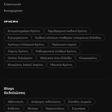
Επικοινωνία
Καταχώρηση
ΧΡΗΣΙΜΑ
Κινηματογράφοι Κρήτης
Ταχυδρομικοί κωδικοί Κρήτης
Εφημερεύοντα
Κωδικοί κλήσεων σταθερών τηλεφώνων Ελλάδος
Χρήσιμα τηλέφωνα Κρήτης
Πρόγνωση καιρού
Χάρτης Κρήτης
Ραδιοφωνικοί σταθμοί Κρήτης
Online Τηλεόραση
Webcams στην Ελλάδα
Ονειροκρίτης
Κληρώσεις λαϊκού λαχείου
Μουσεία Κρήτης
Blogs
Εκδηλώσεις
Αθλητισμός
Διάφορες εκδηλώσεις
Είσοδος Δωρεάν
Εκθέσεις
Θέατρο
Παρουσιάσεις
Σεμινάρια