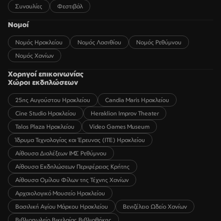
Συναυλίες
Φεστιβάλ
Νομοί
Νομός Ηρακλείου
Νομός Λασιθίου
Νομός Ρεθύμνου
Νομός Χανίων
Χορηγοί επικοινωνίας
Χώροι εκδηλώσεων
25ης Αυγούστου Ηρακλείου
Candia Maris Ηρακλείου
Cine Studio Ηρακλείου
Heraklion Improv Theater
Talos Plaza Ηρακλείου
Video Games Museum
Ίδρυμα Τεχνολογίας και Έρευνας (ΙΤΕ) Ηρακλείου
Αίθουσα Διαλέξεων ΙΜΣ Ρεθύμνου
Αίθουσα Εκδηλώσεων Περιφέρειας Κρήτης
Αίθουσα Ομίλου Φίλων της Τέχνης Χανίων
Αρχαιολογικό Μουσείο Ηρακλείου
Βασιλική Αγίου Μάρκου Ηρακλείου
Βενιζέλειο Ωδείο Χανίων
Βιβλιοπωλείο Βικελαίας Βιβλιοθήκης