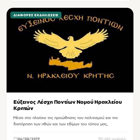
ΔΙΆΦΟΡΕΣ ΕΚΔΗΛΏΣΕΙΣ
Εύξεινος Λέσχη Ποντίων Νομού Ηρακλείου
Κρητών
Mέσα στo πλαίσιo της προώθησης του πολιτισμού και την
διατήρηση των ηθών και των εθίμων του τόπου μας,
06/08/2019
1,680 προβολές