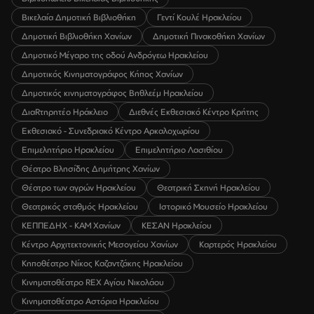
Βικελαία Δημοτική Βιβλιοθήκη
Γεντί Κουλέ Ηρακλείου
Δημοτική Βιβλιοθήκη Χανίων
Δημοτική Πινακοθήκη Χανίων
Δημοτικό Μέγαρο της οδού Ανδρόγεω Ηρακλείου
Δημοτικός Κινηματογράφος Κήπος Χανίων
Δημοτικός κινηματογράφος Βηθλεέμ Ηρακλείου
ΔιαRτηρητέο Ηράκλειο
Διεθνές Εκθεσιακό Κέντρο Κρήτης
Εκθεσιακό - Συνεδριακό Κέντρο Αρκαλοχωρίου
Επιμελητήριο Ηρακλείου
Επιμελητήριο Λασιθίου
Θέατρο Βλησίδης Δημήτρης Χανίων
Θέατρο των αγρών Ηρακλείου
Θεατρική Σκηνή Ηρακλείου
Θεατρικός σταθμός Ηρακλείου
Ιστορικό Μουσείο Ηρακλείου
ΚΕΠΠΕΔΗΧ - ΚΑΜ Χανίων
ΚΕΣΑΝ Ηρακλείου
Κέντρο Αρχιτεκτονικής Μεσογείου Χανίων
Καρτερός Ηρακλείου
Κηποθέατρο Νίκος Καζαντζάκης Ηρακλείου
Κινηματοθέατρο REX Αγίου Νικολάου
Κινηματοθέατρο Αστόρια Ηρακλείου