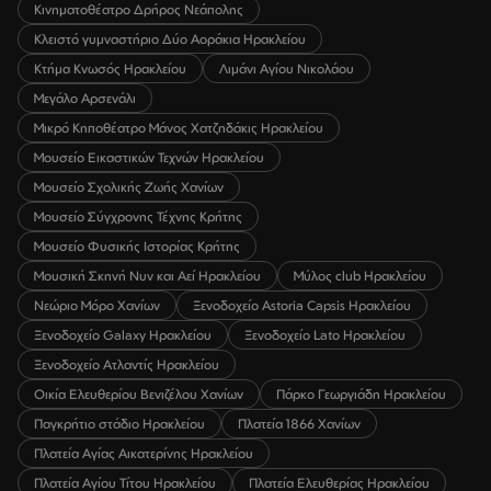
Κινηματοθέατρο Δρήρος Νεάπολης
Κλειστό γυμναστήριο Δύο Αοράκια Ηρακλείου
Κτήμα Κνωσός Ηρακλείου
Λιμάνι Αγίου Νικολάου
Μεγάλο Αρσενάλι
Μικρό Κηποθέατρο Μάνος Χατζηδάκις Ηρακλείου
Μουσείο Εικαστικών Τεχνών Ηρακλείου
Μουσείο Σχολικής Ζωής Χανίων
Μουσείο Σύγχρονης Τέχνης Κρήτης
Μουσείο Φυσικής Ιστορίας Κρήτης
Μουσική Σκηνή Νυν και Αεί Ηρακλείου
Μύλος club Ηρακλείου
Νεώριο Μόρο Χανίων
Ξενοδοχείο Astoria Capsis Ηρακλείου
Ξενοδοχείο Galaxy Ηρακλείου
Ξενοδοχείο Lato Ηρακλείου
Ξενοδοχείο Ατλαντίς Ηρακλείου
Οικία Ελευθερίου Βενιζέλου Χανίων
Πάρκο Γεωργιάδη Ηρακλείου
Παγκρήτιο στάδιο Ηρακλείου
Πλατεία 1866 Χανίων
Πλατεία Αγίας Αικατερίνης Ηρακλείου
Πλατεία Αγίου Τίτου Ηρακλείου
Πλατεία Ελευθερίας Ηρακλείου