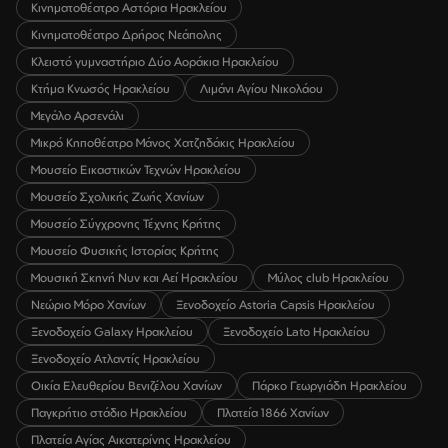
Κινηματοθέατρο Αστόρια Ηρακλείου
Κινηματοθέατρο Δρήρος Νεάπολης
Κλειστό γυμναστήριο Δύο Αοράκια Ηρακλείου
Κτήμα Κνωσός Ηρακλείου
Λιμάνι Αγίου Νικολάου
Μεγάλο Αρσενάλι
Μικρό Κηποθέατρο Μάνος Χατζηδάκις Ηρακλείου
Μουσείο Εικαστικών Τεχνών Ηρακλείου
Μουσείο Σχολικής Ζωής Χανίων
Μουσείο Σύγχρονης Τέχνης Κρήτης
Μουσείο Φυσικής Ιστορίας Κρήτης
Μουσική Σκηνή Νυν και Αεί Ηρακλείου
Μύλος club Ηρακλείου
Νεώριο Μόρο Χανίων
Ξενοδοχείο Astoria Capsis Ηρακλείου
Ξενοδοχείο Galaxy Ηρακλείου
Ξενοδοχείο Lato Ηρακλείου
Ξενοδοχείο Ατλαντίς Ηρακλείου
Οικία Ελευθερίου Βενιζέλου Χανίων
Πάρκο Γεωργιάδη Ηρακλείου
Παγκρήτιο στάδιο Ηρακλείου
Πλατεία 1866 Χανίων
Πλατεία Αγίας Αικατερίνης Ηρακλείου