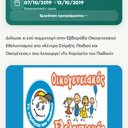
07/10/2019
13/10/2019
διαφορετικές ώρες
Εμφάνιση προγράμματος
ΟΚΤΏΒΡΙΟΣ 2019
Δήλωσε κι εσύ συμμετοχή στην Εβδομάδα Οικογενειακού
ΔΕΥ
ΤΡΊ
ΤΕΤ
ΠΈΜ
ΠΑΡ
ΣΆΒ
ΚΥΡ
Εθελοντισμού στα «Κέντρα Στήριξης Παιδιού και
07
08
09
10
11
12
13
Οικογένειας» που λειτουργεί «Το Χαμόγελο του Παιδιού»
14:00
14:00
14:00
14:00
14:00
10:00
10:00