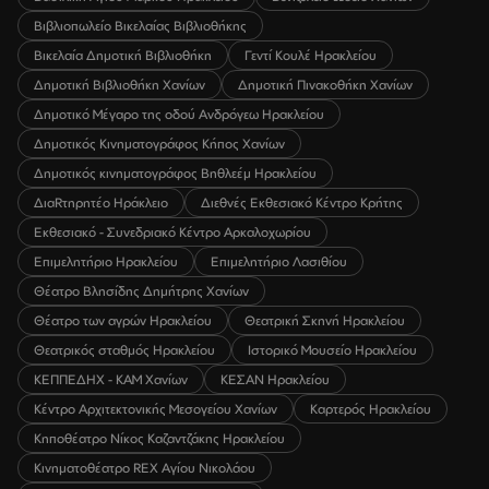
Βιβλιοπωλείο Βικελαίας Βιβλιοθήκης
Βικελαία Δημοτική Βιβλιοθήκη
Γεντί Κουλέ Ηρακλείου
Δημοτική Βιβλιοθήκη Χανίων
Δημοτική Πινακοθήκη Χανίων
Δημοτικό Μέγαρο της οδού Ανδρόγεω Ηρακλείου
Δημοτικός Κινηματογράφος Κήπος Χανίων
Δημοτικός κινηματογράφος Βηθλεέμ Ηρακλείου
ΔιαRτηρητέο Ηράκλειο
Διεθνές Εκθεσιακό Κέντρο Κρήτης
Εκθεσιακό - Συνεδριακό Κέντρο Αρκαλοχωρίου
Επιμελητήριο Ηρακλείου
Επιμελητήριο Λασιθίου
Θέατρο Βλησίδης Δημήτρης Χανίων
Θέατρο των αγρών Ηρακλείου
Θεατρική Σκηνή Ηρακλείου
Θεατρικός σταθμός Ηρακλείου
Ιστορικό Μουσείο Ηρακλείου
ΚΕΠΠΕΔΗΧ - ΚΑΜ Χανίων
ΚΕΣΑΝ Ηρακλείου
Κέντρο Αρχιτεκτονικής Μεσογείου Χανίων
Καρτερός Ηρακλείου
Κηποθέατρο Νίκος Καζαντζάκης Ηρακλείου
Κινηματοθέατρο REX Αγίου Νικολάου