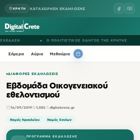
ΚΑΤΑΧΩΡΗΣΗ ΕΚΔΗΛΩΣΗΣ
ΚΡΗΤΗ
ΔΑΣΗ
●
Ο ΠΟΛΙΤΙΣΤΙΚΟΣ ΟΔΗΓΟΣ ΤΗΣ ΚΡΗΤΗΣ
●
Σήμερα
Αύριο
Μεθαύριο
ΔΙΆΦΟΡΕΣ ΕΚΔΗΛΏΣΕΙΣ
Εβδομάδα Οικογενειακού
εθελοντισμού
16/09/2019
1,582
digitalcrete.gr
Νομός Ηρακλείου
Νομός Χανίων
ΠΡΌΓΡΑΜΜΑ ΕΚΔΉΛΩΣΗΣ