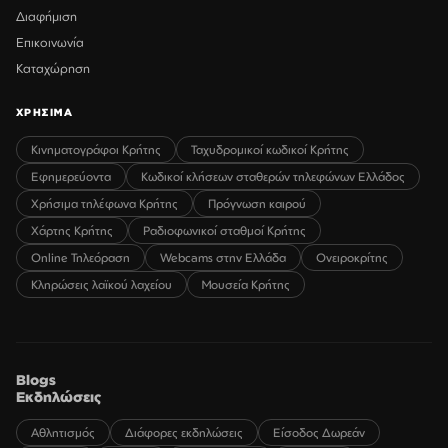
Διαφήμιση
Επικοινωνία
Καταχώρηση
ΧΡΗΣΙΜΑ
Κινηματογράφοι Κρήτης
Ταχυδρομικοί κωδικοί Κρήτης
Εφημερεύοντα
Κωδικοί κλήσεων σταθερών τηλεφώνων Ελλάδος
Χρήσιμα τηλέφωνα Κρήτης
Πρόγνωση καιρού
Χάρτης Κρήτης
Ραδιοφωνικοί σταθμοί Κρήτης
Online Τηλεόραση
Webcams στην Ελλάδα
Ονειροκρίτης
Κληρώσεις λαϊκού λαχείου
Μουσεία Κρήτης
Blogs
Εκδηλώσεις
Αθλητισμός
Διάφορες εκδηλώσεις
Είσοδος Δωρεάν