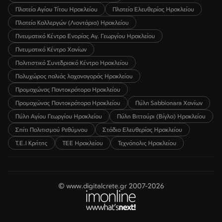
Πλατεία Αγίου Τίτου Ηρακλείου
Πλατεία Ελευθερίας Ηρακλείου
Πλατεία Καλλεργών (Λιοντάρια) Ηρακλείου
Πνευματικό Κέντρο Ενορίας Αγ. Γεωργίου Ηρακλείου
Πνευματικό Κέντρο Χανίων
Πολιτιστικό Συνεδριακό Κέντρο Ηρακλείου
Πολυχώρος παλιάς λαχαναγοράς Ηρακλείου
Προμαχώνας Παντοκράτορα Ηρακλείου
Προμαχώνας Παντοκράτορα Ηρακλείου
Πύλη Sabbionara Χανίων
Πύλη Αγίου Γεωργίου Ηρακλείου
Πύλη Βιττούρι (Βίγλα) Ηρακλείου
Σπίτι Πολιτισμού Ρεθύμνου
Στάδιο Ελευθερίας Ηρακλείου
Τ.Ε.Ι Κρήτης
ΤΕΕ Ηρακλείου
Τεχνόπολις Ηρακλείου
© www.digitalcrete.gr 2007-2026