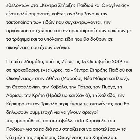
εθελοντών στα «Κέντρα Στήριξης Παιδιού και Οικογένειας»
είναι πολύ σημαντική, καθώς αναλαμβάνουν την
τακτοποίηση των ειδών που συγκεντρώνονται, την
οργάνωση του χώρου και την προετοιμασία των πακέτων με
τα τρόφιμα και τα υπόλοιπα είδη που θα δοθούν σε
οικογένειες που έχουν ανάγκη.
Για μία εβδομάδα, από τις 7 έως τις 13 Οκτωβρίου 2019 και
σε προκαθορισμένες ώρες, τα «Κέντρα Στήριξης Παιδιού και
Οικογένειας» στην Αθήνα (Μαρούσι, Νέα Μάκρη και Ίλιον),
τη Θεσσαλονίκη, την Καβάλα, την Πάτρα, τον Πύργο, τη
Λάρισα, την Κρήτη (Ηράκλειο και Χανιά), τη Χαλκίδα, την
Κέρκυρα και την Τρίπολη περιμένουν τις οικογένειες που θα
δηλώσουν συμμετοχή για να γίνουν αρωγοί
της προσπάθειας που καταβάλλει «Το Χαμόγελο του
Παιδιού» για τα παιδιά που στηρίζει και να αποτελέσουν τα
νέα μέλη της ευρύτερης Οικογένειας του Χαμόγελου.