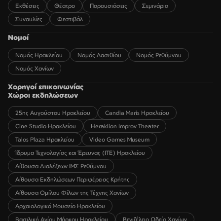
Εκθέσεις
Θέατρο
Παρουσιάσεις
Σεμινάρια
Συναυλίες
Φεστιβάλ
Νομοί
Νομός Ηρακλείου
Νομός Λασιθίου
Νομός Ρεθύμνου
Νομός Χανίων
Χορηγοί επικοινωνίας
Χώροι εκδηλώσεων
25ης Αυγούστου Ηρακλείου
Candia Maris Ηρακλείου
Cine Studio Ηρακλείου
Heraklion Improv Theater
Talos Plaza Ηρακλείου
Video Games Museum
Ίδρυμα Τεχνολογίας και Έρευνας (ΙΤΕ) Ηρακλείου
Αίθουσα Διαλέξεων ΙΜΣ Ρεθύμνου
Αίθουσα Εκδηλώσεων Περιφέρειας Κρήτης
Αίθουσα Ομίλου Φίλων της Τέχνης Χανίων
Αρχαιολογικό Μουσείο Ηρακλείου
Βασιλική Αγίου Μάρκου Ηρακλείου
Βενιζέλειο Ωδείο Χανίων