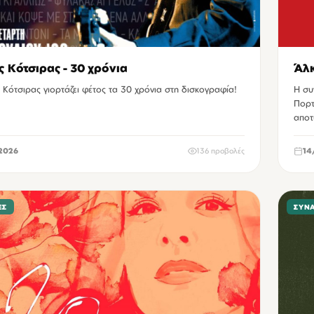
ς Κότσιρας - 30 χρόνια
Άλκ
 Κότσιρας γιορτάζει φέτος τα 30 χρόνια στη δισκογραφία!
Η συ
Πορτ
αποτ
2026
136 προβολές
14
ΕΣ
ΣΥΝ