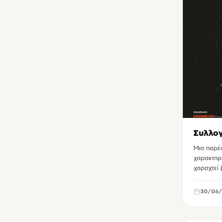
Συλλογ
Μια παρέα
χαρακτηρ
χαραχτεί
30/06/