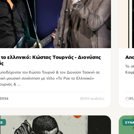
 το ελληνικό: Κώστας Τουρνάς - Διονύσης
And
ής
Το αθηναικό τρίο του 
 υποδέχονται τον Κώστα Τουρνά & τον Διονύση Τσακνή σε
Καφέ
ική μουσική συνάντηση με τίτλο «Το Ροκ το Ελληνικό»
ουρνάς & …
2026
104 προβολές
01
ΕΣ
ΣΥΝ