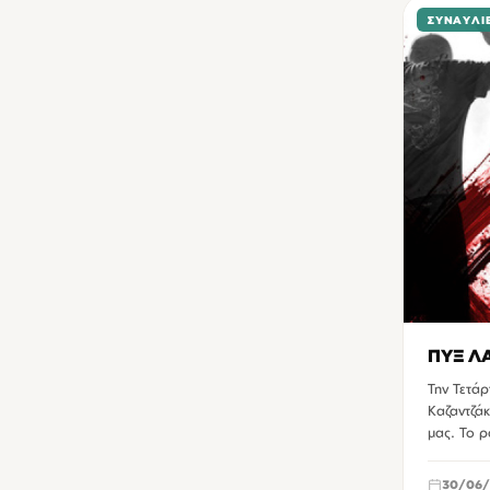
ΣΥΝΑΥΛΊ
ΠΥΞ ΛΑ
Την Τετάρ
Καζαντζάκ
μας. Το 
30/06/