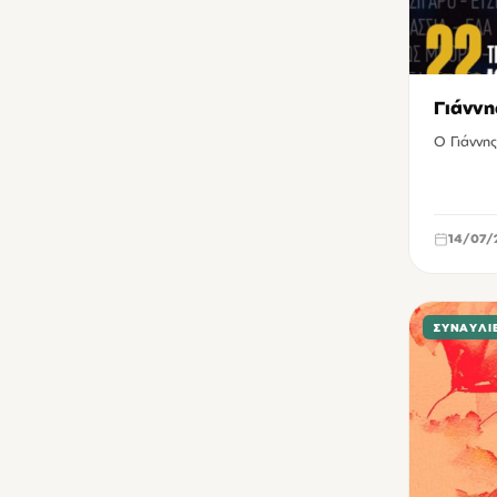
Πολιτιστικό Συνεδριακό Κέντρο Ηρακλείου
3
Βασιλική Αγίου Μάρκου Ηρακλείου
2
Δημοτική Πινακοθήκη Χανίων
2
Γιάννη
ΔιαRτηρητέο Ηράκλειο
2
Ο Γιάννης
Κινηματοθέατρο REX Αγίου Νικολάου
2
Δημοτικός Κινηματογράφος Κήπος Χανίων
1
14/07/
ΚΕΠΠΕΔΗΧ - ΚΑΜ Χανίων
1
Κλειστό γυμναστήριο Δύο Αοράκια Ηρακλείου
1
Μουσική Σκηνή Νυν και Αεί Ηρακλείου
1
ΣΥΝΑΥΛΊ
Παγκρήτιο στάδιο Ηρακλείου
1
Πλατεία 1866 Χανίων
1