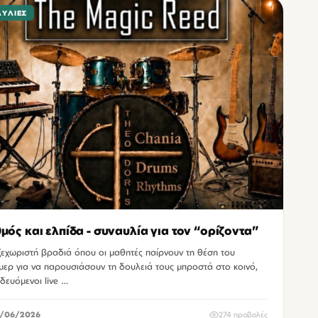
ΑΥΛΊΕΣ
μός και ελπίδα - συναυλία για τον “ορίζοντα”
ξεχωριστή βραδιά όπου οι μαθητές παίρνουν τη θέση του
μερ για να παρουσιάσουν τη δουλειά τους μπροστά στο κοινό,
δευόμενοι live …
/06/2026
274 προβολές