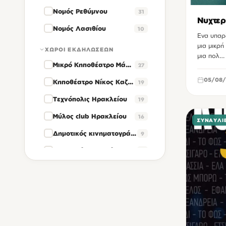
Νομός Ρεθύμνου
31
Νυχτερ
Νομός Λασιθίου
10
Ενα υπαρξ
μια μικρή
ΧΏΡΟΙ ΕΚΔΗΛΏΣΕΩΝ
μια πολ…
Μικρό Κηποθέατρο Μάνος Χατζηδάκις Ηρακλείου
27
05/08/
Κηποθέατρο Νίκος Καζαντζάκης Ηρακλείου
19
Τεχνόπολις Ηρακλείου
19
Μύλος club Ηρακλείου
16
ΣΥΝΑΥΛΊ
Δημοτικός κινηματογράφος Βηθλεέμ Ηρακλείου
9
Θεατρικός σταθμός Ηρακλείου
8
Δημοτικό Μέγαρο της οδού Ανδρόγεω Ηρακλείου
6
Cine Studio Ηρακλείου
4
Κινηματοθέατρο Αστόρια Ηρακλείου
4
Θέατρο των αγρών Ηρακλείου
3