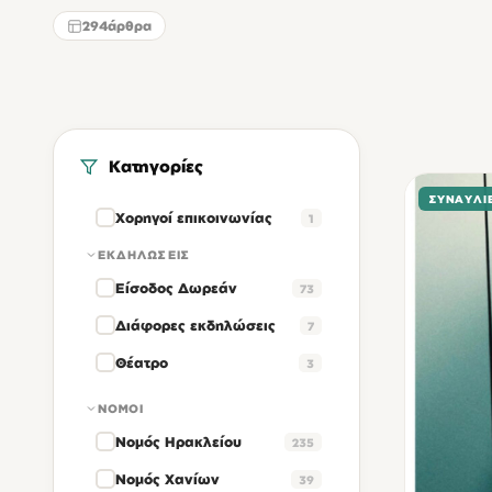
294
άρθρα
Κατηγορίες
ΣΥΝΑΥΛΊ
Χορηγοί επικοινωνίας
1
ΕΚΔΗΛΏΣΕΙΣ
Είσοδος Δωρεάν
73
Διάφορες εκδηλώσεις
7
Θέατρο
3
ΝΟΜΟΊ
Νομός Ηρακλείου
235
Νομός Χανίων
39