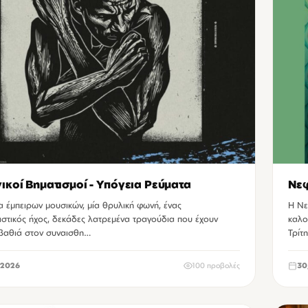
ικοί Βηματισμοί - Υπόγεια Ρεύματα
Νε
 έμπειρων μουσικών, μία θρυλική φωνή, ένας
Η Νε
ιστικός ήχος, δεκάδες λατρεμένα τραγούδια που έχουν
καλο
 βαθιά στον συναισθη…
Τρίτ
2026
100 προβολές
30