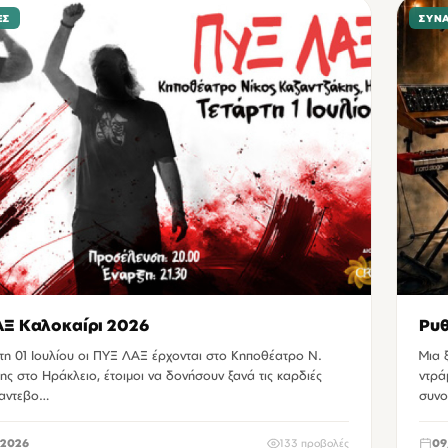
ΕΣ
ΣΥΝ
Ξ Καλοκαίρι 2026
Ρυθ
τη 01 Ιουλίου οι ΠΥΞ ΛΑΞ έρχονται στο Κηποθέατρο Ν.
Μια 
ης στο Ηράκλειο, έτοιμοι να δονήσουν ξανά τις καρδιές
ντρά
ραντεβο…
συνο
2026
133 προβολές
09