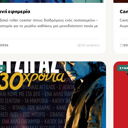
ινή εφημερία
Can
ιακό roller coaster στους διαδρόμους ενός νοσοκομείου –
Cand
 ιστορία για το μεγάλο καθήκον, μια μονοδιάστατη ταινία με
Αυγο
2026
30 προβολές
05
ΕΣ
ΣΥΝ