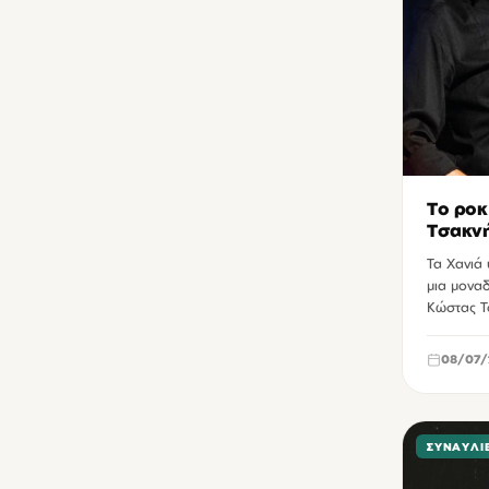
Το ροκ
Τσακν
Τα Χανιά
μια μοναδ
Κώστας Τ
08/07/
ΣΥΝΑΥΛΊ