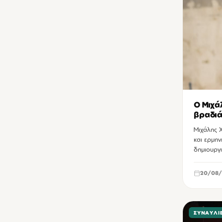
Ο Μιχά
βραδιά
συναισ
Μιχάλης 
και ερμην
δημιουργ
20/08/
ΣΥΝΑΥΛΊ