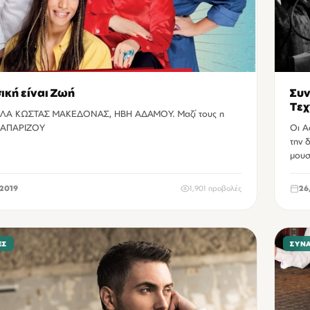
ική είναι Ζωή
Συν
Τεχ
ΛΑ ΚΩΣΤΑΣ ΜΑΚΕΔΟΝΑΣ, ΗΒΗ ΑΔΑΜΟΥ. Μαζί τους η
ΑΠΑΡΙΖΟΥ
Οι A
την 
μουσ
2019
1,901 προβολές
26
ΕΣ
ΣΥΝ