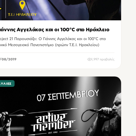
ιάννης Αγγελάκας και οι 100°C στο Ηράκλειο
oject 21 Παρουσιάζει: Ο Γιάννης Αγγελάκας και οι 100°C στο
νικό Μεσογειακό Πανεπιστήμιο (πρώην Τ.Ε.Ι. Ηρακλείου)
/08/2019
1,997 προβολές
ΑΥΛΊΕΣ