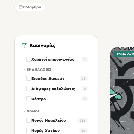
294
άρθρα
Κατηγορίες
ΣΥΝΑΥΛΊ
Χορηγοί επικοινωνίας
1
ΕΚΔΗΛΏΣΕΙΣ
Είσοδος Δωρεάν
73
Διάφορες εκδηλώσεις
7
Θέατρο
3
ΝΟΜΟΊ
Νομός Ηρακλείου
235
Νομός Χανίων
39