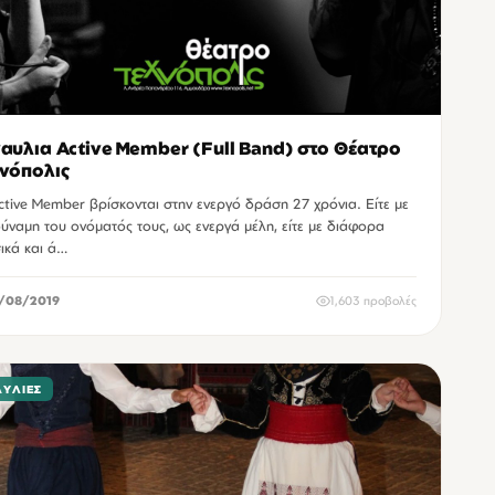
αυλια Active Member (Full Band) στο Θέατρο
νόπολις
ctive Member βρίσκονται στην ενεργό δράση 27 χρόνια. Είτε με
δύναμη του ονόματός τους, ως ενεργά μέλη, είτε με διάφορα
ικά και ά…
/08/2019
1,603 προβολές
ΑΥΛΊΕΣ