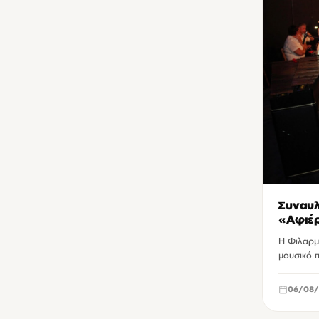
Συναυλ
«Αφιέρ
Η Φιλαρμ
μουσικό π
06/08/