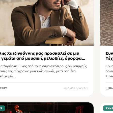
λης Χατζηγιάννης μας προσκαλεί σε μια
Συν
 γεμάτη από μουσική, μελωδίες, όμορφα
Τέχ
θήματα και καλή διάθεση.
Ταξ
Χατζηγιάννης: Ένας από τους σημαντικότερους δημιουργούς
Ερμη
ευτές της σύγχρονης μουσικής σκηνής, μετά από ένα
όπως
ικό χειμώ…
Συντ
2019
3,407 προβολές
06
ΕΣ
ΣΥΝ