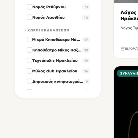
Νομός Ρεθύμνου
31
Λόγος 
Νομός Λασιθίου
10
Ηράκλ
Λογος Τιμ
ΧΏΡΟΙ ΕΚΔΗΛΏΣΕΩΝ
Μικρό Κηποθέατρο Μάνος Χατζηδάκις Ηρακλείου
27
18/09/
Κηποθέατρο Νίκος Καζαντζάκης Ηρακλείου
19
Τεχνόπολις Ηρακλείου
19
Μύλος club Ηρακλείου
16
ΣΥΝΑΥΛΊ
Δημοτικός κινηματογράφος Βηθλεέμ Ηρακλείου
9
Θεατρικός σταθμός Ηρακλείου
8
Δημοτικό Μέγαρο της οδού Ανδρόγεω Ηρακλείου
6
Cine Studio Ηρακλείου
4
Κινηματοθέατρο Αστόρια Ηρακλείου
4
Θέατρο των αγρών Ηρακλείου
3