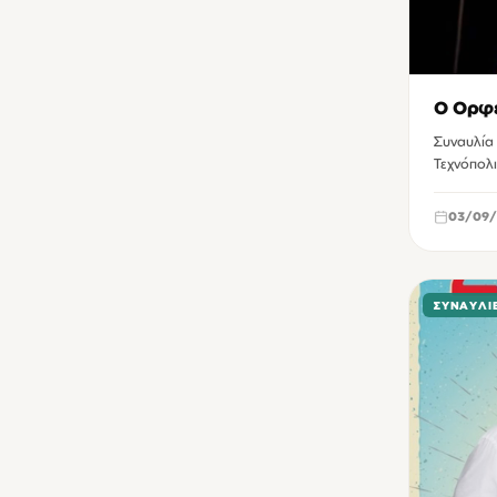
Πολιτιστικό Συνεδριακό Κέντρο Ηρακλείου
3
Βασιλική Αγίου Μάρκου Ηρακλείου
2
Δημοτική Πινακοθήκη Χανίων
2
Ο Ορφέ
ΔιαRτηρητέο Ηράκλειο
2
Συναυλία
Τεχνόπολι
Κινηματοθέατρο REX Αγίου Νικολάου
2
Δημοτικός Κινηματογράφος Κήπος Χανίων
1
03/09/
ΚΕΠΠΕΔΗΧ - ΚΑΜ Χανίων
1
Κλειστό γυμναστήριο Δύο Αοράκια Ηρακλείου
1
ΣΥΝΑΥΛΊ
Μουσική Σκηνή Νυν και Αεί Ηρακλείου
1
Παγκρήτιο στάδιο Ηρακλείου
1
Πλατεία 1866 Χανίων
1