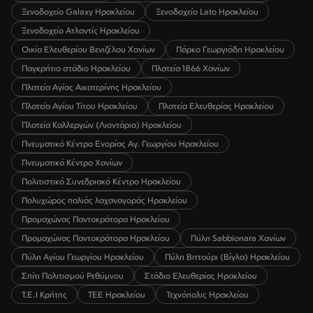
Ξενοδοχείο Galaxy Ηρακλείου
Ξενοδοχείο Lato Ηρακλείου
Ξενοδοχείο Ατλαντίς Ηρακλείου
Οικία Ελευθερίου Βενιζέλου Χανίων
Πάρκο Γεωργιάδη Ηρακλείου
Παγκρήτιο στάδιο Ηρακλείου
Πλατεία 1866 Χανίων
Πλατεία Αγίας Αικατερίνης Ηρακλείου
Πλατεία Αγίου Τίτου Ηρακλείου
Πλατεία Ελευθερίας Ηρακλείου
Πλατεία Καλλεργών (Λιοντάρια) Ηρακλείου
Πνευματικό Κέντρο Ενορίας Αγ. Γεωργίου Ηρακλείου
Πνευματικό Κέντρο Χανίων
Πολιτιστικό Συνεδριακό Κέντρο Ηρακλείου
Πολυχώρος παλιάς λαχαναγοράς Ηρακλείου
Προμαχώνας Παντοκράτορα Ηρακλείου
Προμαχώνας Παντοκράτορα Ηρακλείου
Πύλη Sabbionara Χανίων
Πύλη Αγίου Γεωργίου Ηρακλείου
Πύλη Βιττούρι (Βίγλα) Ηρακλείου
Σπίτι Πολιτισμού Ρεθύμνου
Στάδιο Ελευθερίας Ηρακλείου
Τ.Ε.Ι Κρήτης
ΤΕΕ Ηρακλείου
Τεχνόπολις Ηρακλείου