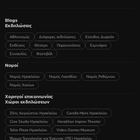
Blogs
Εκδηλώσεις
Αθλητισμός
Διάφορες εκδηλώσεις
Είσοδος Δωρεάν
Εκθέσεις
Θέατρο
Παρουσιάσεις
Σεμινάρια
Συναυλίες
Φεστιβάλ
Νομοί
Νομός Ηρακλείου
Νομός Λασιθίου
Νομός Ρεθύμνου
Νομός Χανίων
Χορηγοί επικοινωνίας
Χώροι εκδηλώσεων
25ης Αυγούστου Ηρακλείου
Candia Maris Ηρακλείου
Cine Studio Ηρακλείου
Heraklion Improv Theater
Talos Plaza Ηρακλείου
Video Games Museum
Ίδρυμα Τεχνολογίας και Έρευνας (ΙΤΕ) Ηρακλείου