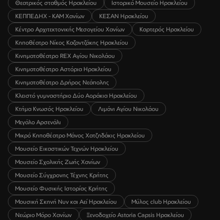
Θεατρικός σταθμός Ηρακλείου
Ιστορικό Μουσείο Ηρακλείου
ΚΕΠΠΕΔΗΧ - ΚΑΜ Χανίων
ΚΕΣΑΝ Ηρακλείου
Κέντρο Αρχιτεκτονικής Μεσογείου Χανίων
Καρτερός Ηρακλείου
Κηποθέατρο Νίκος Καζαντζάκης Ηρακλείου
Κινηματοθέατρο REX Αγίου Νικολάου
Κινηματοθέατρο Αστόρια Ηρακλείου
Κινηματοθέατρο Δρήρος Νεάπολης
Κλειστό γυμναστήριο Δύο Αοράκια Ηρακλείου
Κτήμα Κνωσός Ηρακλείου
Λιμάνι Αγίου Νικολάου
Μεγάλο Αρσενάλι
Μικρό Κηποθέατρο Μάνος Χατζηδάκις Ηρακλείου
Μουσείο Εικαστικών Τεχνών Ηρακλείου
Μουσείο Σχολικής Ζωής Χανίων
Μουσείο Σύγχρονης Τέχνης Κρήτης
Μουσείο Φυσικής Ιστορίας Κρήτης
Μουσική Σκηνή Νυν και Αεί Ηρακλείου
Μύλος club Ηρακλείου
Νεώριο Μόρο Χανίων
Ξενοδοχείο Astoria Capsis Ηρακλείου