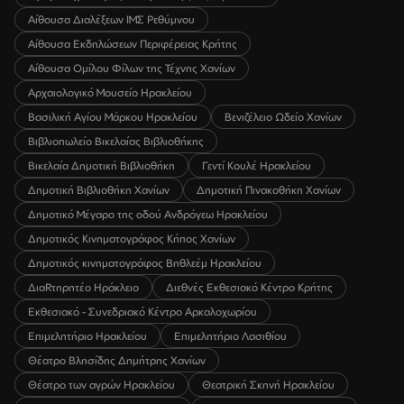
Αίθουσα Διαλέξεων ΙΜΣ Ρεθύμνου
Αίθουσα Εκδηλώσεων Περιφέρειας Κρήτης
Αίθουσα Ομίλου Φίλων της Τέχνης Χανίων
Αρχαιολογικό Μουσείο Ηρακλείου
Βασιλική Αγίου Μάρκου Ηρακλείου
Βενιζέλειο Ωδείο Χανίων
Βιβλιοπωλείο Βικελαίας Βιβλιοθήκης
Βικελαία Δημοτική Βιβλιοθήκη
Γεντί Κουλέ Ηρακλείου
Δημοτική Βιβλιοθήκη Χανίων
Δημοτική Πινακοθήκη Χανίων
Δημοτικό Μέγαρο της οδού Ανδρόγεω Ηρακλείου
Δημοτικός Κινηματογράφος Κήπος Χανίων
Δημοτικός κινηματογράφος Βηθλεέμ Ηρακλείου
ΔιαRτηρητέο Ηράκλειο
Διεθνές Εκθεσιακό Κέντρο Κρήτης
Εκθεσιακό - Συνεδριακό Κέντρο Αρκαλοχωρίου
Επιμελητήριο Ηρακλείου
Επιμελητήριο Λασιθίου
Θέατρο Βλησίδης Δημήτρης Χανίων
Θέατρο των αγρών Ηρακλείου
Θεατρική Σκηνή Ηρακλείου