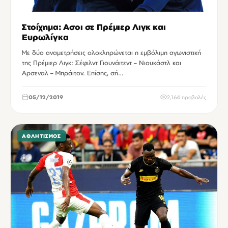
Στοίχημα: Ασοι σε Πρέμιερ Λιγκ και
Ευρωλίγκα
Με δύο αναμετρήσεις ολοκληρώνεται η εμβόλιμη αγωνιστική
της Πρέμιερ Λιγκ: Σέφιλντ Γιουνάιτεντ – Νιουκάστλ και
Αρσεναλ – Μπράιτον. Επίσης, σή…
05/12/2019
2,164 προβολές
ΑΘΛΗΤΙΣΜΌΣ