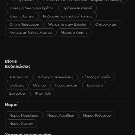
Χρήσιμα τηλέφωνα Κρήτης
Πρόγνωση καιρού
Χάρτης Κρήτης
Ραδιοφωνικοί σταθμοί Κρήτης
Online Τηλεόραση
Webcams στην Ελλάδα
Ονειροκρίτης
Κληρώσεις λαϊκού λαχείου
Μουσεία Κρήτης
Blogs
Εκδηλώσεις
Αθλητισμός
Διάφορες εκδηλώσεις
Είσοδος Δωρεάν
Εκθέσεις
Θέατρο
Παρουσιάσεις
Σεμινάρια
Συναυλίες
Φεστιβάλ
Νομοί
Νομός Ηρακλείου
Νομός Λασιθίου
Νομός Ρεθύμνου
Νομός Χανίων
Χορηγοί επικοινωνίας