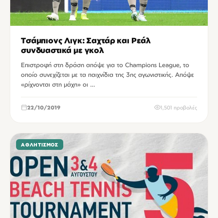
Τσάμπιονς Λιγκ: Σαχτάρ και Ρεάλ
συνδυαστικά με γκολ
Επιστροφή στη δράση απόψε για το Champions League, το
οποίο συνεχίζεται με τα παιχνίδια της 3ης αγωνιστικής. Απόψε
«ρίχνονται στη μάχη» οι …
22/10/2019
1,501 προβολές
ΑΘΛΗΤΙΣΜΌΣ