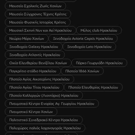
Μουσείο Σχολικής Ζωής Χανίων
Μουσείο Σύγχρονης Τέχνης Κρήτης
Μουσείο Φυσικής Ιστορίας Κρήτης
Μουσική Σκηνή Νυν και Αεί Ηρακλείου
Μύλος club Ηρακλείου
Νεώριο Μόρο Χανίων
Ξενοδοχείο Astoria Capsis Ηρακλείου
Ξενοδοχείο Galaxy Ηρακλείου
Ξενοδοχείο Lato Ηρακλείου
Ξενοδοχείο Ατλαντίς Ηρακλείου
Οικία Ελευθερίου Βενιζέλου Χανίων
Πάρκο Γεωργιάδη Ηρακλείου
Παγκρήτιο στάδιο Ηρακλείου
Πλατεία 1866 Χανίων
Πλατεία Αγίας Αικατερίνης Ηρακλείου
Πλατεία Αγίου Τίτου Ηρακλείου
Πλατεία Ελευθερίας Ηρακλείου
Πλατεία Καλλεργών (Λιοντάρια) Ηρακλείου
Πνευματικό Κέντρο Ενορίας Αγ. Γεωργίου Ηρακλείου
Πνευματικό Κέντρο Χανίων
Πολιτιστικό Συνεδριακό Κέντρο Ηρακλείου
Πολυχώρος παλιάς λαχαναγοράς Ηρακλείου