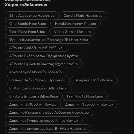
Χώροι εκδηλώσεων
25ης Αυγούστου Ηρακλείου
Candia Maris Ηρακλείου
Cine Studio Ηρακλείου
Heraklion Improv Theater
Talos Plaza Ηρακλείου
Video Games Museum
Ίδρυμα Τεχνολογίας και Έρευνας (ΙΤΕ) Ηρακλείου
Αίθουσα Διαλέξεων ΙΜΣ Ρεθύμνου
Αίθουσα Εκδηλώσεων Περιφέρειας Κρήτης
Αίθουσα Ομίλου Φίλων της Τέχνης Χανίων
Αρχαιολογικό Μουσείο Ηρακλείου
Βασιλική Αγίου Μάρκου Ηρακλείου
Βενιζέλειο Ωδείο Χανίων
Βιβλιοπωλείο Βικελαίας Βιβλιοθήκης
Βικελαία Δημοτική Βιβλιοθήκη
Γεντί Κουλέ Ηρακλείου
Δημοτική Βιβλιοθήκη Χανίων
Δημοτική Πινακοθήκη Χανίων
Δημοτικό Μέγαρο της οδού Ανδρόγεω Ηρακλείου
Δημοτικός Κινηματογράφος Κήπος Χανίων
Δημοτικός κινηματογράφος Βηθλεέμ Ηρακλείου