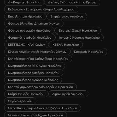
ΔιαRτηρητέο Ηράκλειο
Διεθνές Εκθεσιακό Κέντρο Κρήτης
Εκθεσιακό - Συνεδριακό Κέντρο Αρκαλοχωρίου
Επιμελητήριο Ηρακλείου
Επιμελητήριο Λασιθίου
Θέατρο Βλησίδης Δημήτρης Χανίων
Θέατρο των αγρών Ηρακλείου
Θεατρική Σκηνή Ηρακλείου
Θεατρικός σταθμός Ηρακλείου
Ιστορικό Μουσείο Ηρακλείου
ΚΕΠΠΕΔΗΧ - ΚΑΜ Χανίων
ΚΕΣΑΝ Ηρακλείου
Κέντρο Αρχιτεκτονικής Μεσογείου Χανίων
Καρτερός Ηρακλείου
Κηποθέατρο Νίκος Καζαντζάκης Ηρακλείου
Κινηματοθέατρο REX Αγίου Νικολάου
Κινηματοθέατρο Αστόρια Ηρακλείου
Κινηματοθέατρο Δρήρος Νεάπολης
Κλειστό γυμναστήριο Δύο Αοράκια Ηρακλείου
Κτήμα Κνωσός Ηρακλείου
Λιμάνι Αγίου Νικολάου
Μεγάλο Αρσενάλι
Μικρό Κηποθέατρο Μάνος Χατζηδάκις Ηρακλείου
Μουσείο Εικαστικών Τεχνών Ηρακλείου