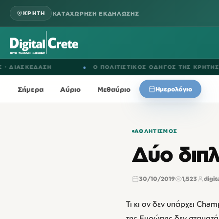
ΚΑΤΑΧΩΡΗΣΗ ΕΚΔΗΛΩΣΗΣ
ΚΡΗΤΗ
ΚΕΔΑΣΗ
●
Ο ΠΟΛΙΤΙΣΤΙΚΟΣ ΟΔΗΓΟΣ ΤΗΣ ΚΡΗΤΗΣ
Σήμερα
Αύριο
Μεθαύριο
Ημερολόγιο
ΑΘΛΗΤΙΣΜΌΣ
Δύο διπλ
30/10/2019
1,523
digit
Τι κι αν δεν υπάρχει Cha
της Ευρώπης δεν σταματάει