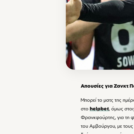
Απουσίες για Ζανκτ Π
Μπορεί το ματς της ημέρ
στο
helpbet
, όμως στοι
Φρανκφούρτης, για τη φ
του Αμβούργου, με τους