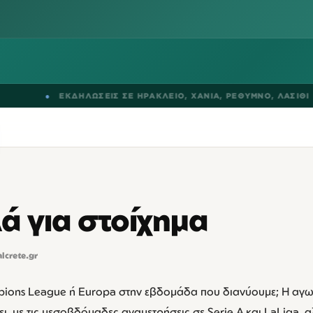
●
ΕΚΔΗΛΩΣΕΙΣ ΣΕ
ΗΡΑΚΛΕΙΟ
,
ΧΑΝΙΑ
,
ΡΕΘΥΜΝΟ
,
ΛΑΣΙΘΙ
ά για στοίχημα
alcrete.gr
mpions League ή Europa στην εβδομάδα που διανύουμε; Η αγ
, με τις μεσοβδόμαδες αναμετρήσεις σε Serie A και LaLiga, αλ