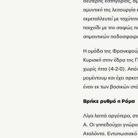
δεύτερης κατηγορίας, αμ
αμυντική της λειτουργία
εκμεταλλευτεί με ταχύτη
παιχνίδι με την σαφώς π
σημαντικών ποδοσφαιριστ
Η ομάδα της Φρανκφούρτη
Κυριακή στην έδρα της Γ
χωρίς ήττα (4-2-0). Από
μομέντουμ και έχει αρκε
έναν εκ των βασικών στό
Βρήκε ρυθμό η Ρόμα
Λίγα λεπτά αργότερα, στι
A. Οι γηπεδούχοι γνώρισ
Αταλάντα. Εντυπωσιακό τ