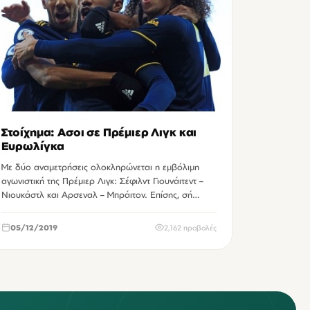
Στοίχημα: Ασοι σε Πρέμιερ Λιγκ και
Ευρωλίγκα
Με δύο αναμετρήσεις ολοκληρώνεται η εμβόλιμη
αγωνιστική της Πρέμιερ Λιγκ: Σέφιλντ Γιουνάιτεντ –
Νιουκάστλ και Αρσεναλ – Μπράιτον. Επίσης, σή…
05/12/2019
2,162 προβολές