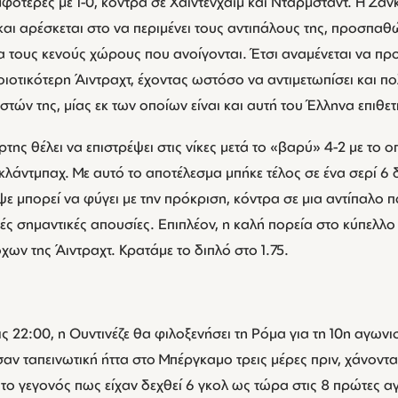
φότερες με 1-0, κόντρα σε Χάιντενχαϊμ και Ντάρμσταντ. Η Ζανκ
 και αρέσκεται στο να περιμένει τους αντιπάλους της, προσπ
τα τους κενούς χώρους που ανοίγονται. Έτσι αναμένεται να πρ
οιοτικότερη Άιντραχτ, έχοντας ωστόσο να αντιμετωπίσει και π
ών της, μίας εκ των οποίων είναι και αυτή του Έλληνα επιθε
ς θέλει να επιστρέψει στις νίκες μετά το «βαρύ» 4-2 με το ο
κλάντμπαχ. Με αυτό το αποτέλεσμα μπήκε τέλος σε ένα σερί 6
ψε μπορεί να φύγει με την πρόκριση, κόντρα σε μια αντίπαλο π
τές σημαντικές απουσίες. Επιπλέον, η καλή πορεία στο κύπελλο
χων της Άιντραχτ. Kρατάμε το διπλό στο 1.75.
ς 22:00, η Ουντινέζε θα φιλοξενήσει τη Ρόμα για τη 10η αγωνιστ
αν ταπεινωτική ήττα στο Μπέργκαμο τρεις μέρες πριν, χάνοντας
ο γεγονός πως είχαν δεχθεί 6 γκολ ως τώρα στις 8 πρώτες αγ