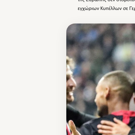
εγχώριων Κυπέλλων σε Γερ