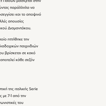
τ Πάουλι βασίζεται στην
αθώντας παράλληλα να
οσεγγίσει και το αποψινό
ολλές απουσίες
τικού Διαμαντάκου.
ποίο ηττήθηκε την
 διαδοχικών παιχνιδιών
ου βρίσκεται σε κακό
 αποτελεί κάθε σεζόν
ική της ιταλικής Serie
 με 7-1 από την
ωνιστικές του