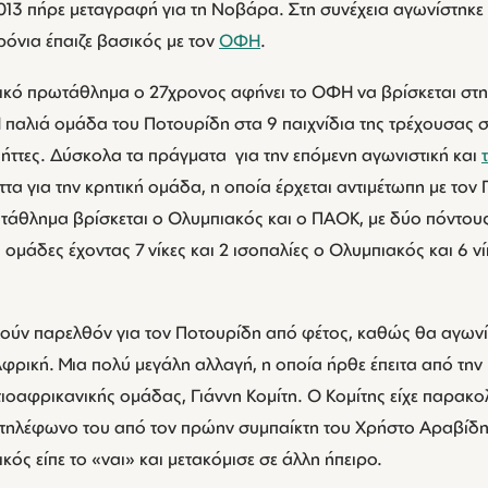
013 πήρε μεταγραφή για τη Νοβάρα. Στη συνέχεια αγωνίστηκε 
χρόνια έπαιζε βασικός με τον
ΟΦΗ
.
ικό πρωτάθλημα ο 27χρονος αφήνει το ΟΦΗ να βρίσκεται στη
παλιά ομάδα του Ποτουρίδη στα 9 παιχνίδια της τρέχουσας σε
 3 ήττες. Δύσκολα τα πράγματα για την επόμενη αγωνιστική και
ήττα για την κρητική ομάδα, η οποία έρχεται αντιμέτωπη με το
τάθλημα βρίσκεται ο Ολυμπιακός και ο ΠΑΟΚ, με δύο πόντου
ομάδες έχοντας 7 νίκες και 2 ισοπαλίες ο Ολυμπιακός και 6 νί
ούν παρελθόν για τον Ποτουρίδη από φέτος, καθώς θα αγωνίζε
 Αφρική. Μια πολύ μεγάλη αλλαγή, η οποία ήρθε έπειτα από τη
τιοαφρικανικής ομάδας, Γιάννη Κομίτη. Ο Κομίτης είχε παρακο
 τηλέφωνο του από τον πρώην συμπαίκτη του Χρήστο Αραβίδ
κός είπε το «ναι» και μετακόμισε σε άλλη ήπειρο.