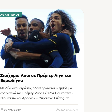
ΑΘΛΗΤΙΣΜΌΣ
Στοίχημα: Ασοι σε Πρέμιερ Λιγκ και
Ευρωλίγκα
Με δύο αναμετρήσεις ολοκληρώνεται η εμβόλιμη
αγωνιστική της Πρέμιερ Λιγκ: Σέφιλντ Γιουνάιτεντ –
Νιουκάστλ και Αρσεναλ – Μπράιτον. Επίσης, σή…
05/12/2019
2,163 προβολές