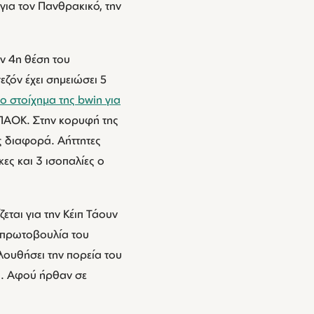
για τον Πανθρακικό, την
ν 4η θέση του
ζόν έχει σημειώσει 5
το στοίχημα της bwin για
ν ΠΑΟΚ. Στην κορυφή της
ς διαφορά. Αήττητες
κες και 3 ισοπαλίες ο
ται για την Κέιπ Τάουν
ν πρωτοβουλία του
λουθήσει την πορεία του
η. Αφού ήρθαν σε