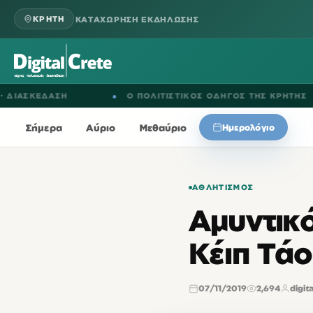
ΚΑΤΑΧΩΡΗΣΗ ΕΚΔΗΛΩΣΗΣ
ΚΡΗΤΗ
ΔΑΣΗ
●
Ο ΠΟΛΙΤΙΣΤΙΚΟΣ ΟΔΗΓΟΣ ΤΗΣ ΚΡΗΤΗΣ
●
Σήμερα
Αύριο
Μεθαύριο
Ημερολόγιο
ΑΘΛΗΤΙΣΜΌΣ
Αμυντικ
Κέιπ Τά
07/11/2019
2,694
digit