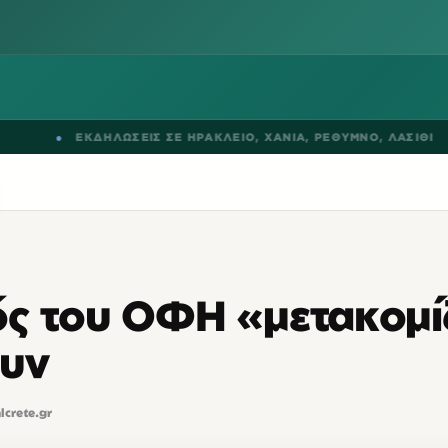
ΕΚΔΗΛΩΣΕΙΣ ΣΕ
ΗΡΑΚΛΕΙΟ
,
ΧΑΝΙΑ
,
ΡΕΘΥΜΝΟ
,
ΛΑΣΙΘΙ
●
ός του ΟΦΗ «μετακομίζ
ουν
alcrete.gr