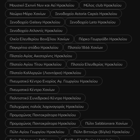
Μουσική Σκηνή Νυν και Αεί Ηρακλείου
Μύλος club Ηρακλείου
Νεώριο Μόρο Χανίων
Ξενοδοχείο Astoria Capsis Ηρακλείου
Ξενοδοχείο Galaxy Ηρακλείου
Ξενοδοχείο Lato Ηρακλείου
Ξενοδοχείο Ατλαντίς Ηρακλείου
Οικία Ελευθερίου Βενιζέλου Χανίων
Πάρκο Γεωργιάδη Ηρακλείου
Παγκρήτιο στάδιο Ηρακλείου
Πλατεία 1866 Χανίων
Πλατεία Αγίας Αικατερίνης Ηρακλείου
Πλατεία Αγίου Τίτου Ηρακλείου
Πλατεία Ελευθερίας Ηρακλείου
Πλατεία Καλλεργών (Λιοντάρια) Ηρακλείου
Πνευματικό Κέντρο Ενορίας Αγ. Γεωργίου Ηρακλείου
Πνευματικό Κέντρο Χανίων
Πολιτιστικό Συνεδριακό Κέντρο Ηρακλείου
Πολυχώρος παλιάς λαχαναγοράς Ηρακλείου
Προμαχώνας Παντοκράτορα Ηρακλείου
Προμαχώνας Παντοκράτορα Ηρακλείου
Πύλη Sabbionara Χανίων
Πύλη Αγίου Γεωργίου Ηρακλείου
Πύλη Βιττούρι (Βίγλα) Ηρακλείου