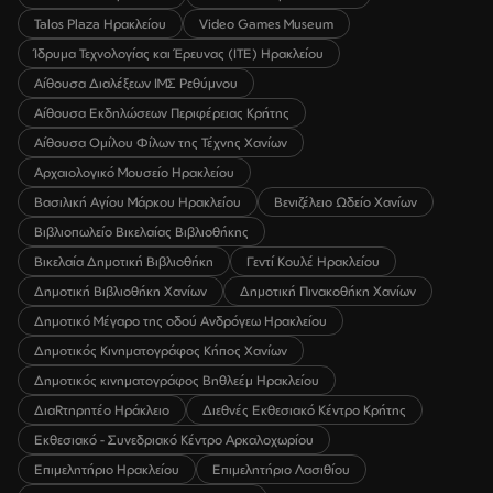
Talos Plaza Ηρακλείου
Video Games Museum
Ίδρυμα Τεχνολογίας και Έρευνας (ΙΤΕ) Ηρακλείου
Αίθουσα Διαλέξεων ΙΜΣ Ρεθύμνου
Αίθουσα Εκδηλώσεων Περιφέρειας Κρήτης
Αίθουσα Ομίλου Φίλων της Τέχνης Χανίων
Αρχαιολογικό Μουσείο Ηρακλείου
Βασιλική Αγίου Μάρκου Ηρακλείου
Βενιζέλειο Ωδείο Χανίων
Βιβλιοπωλείο Βικελαίας Βιβλιοθήκης
Βικελαία Δημοτική Βιβλιοθήκη
Γεντί Κουλέ Ηρακλείου
Δημοτική Βιβλιοθήκη Χανίων
Δημοτική Πινακοθήκη Χανίων
Δημοτικό Μέγαρο της οδού Ανδρόγεω Ηρακλείου
Δημοτικός Κινηματογράφος Κήπος Χανίων
Δημοτικός κινηματογράφος Βηθλεέμ Ηρακλείου
ΔιαRτηρητέο Ηράκλειο
Διεθνές Εκθεσιακό Κέντρο Κρήτης
Εκθεσιακό - Συνεδριακό Κέντρο Αρκαλοχωρίου
Επιμελητήριο Ηρακλείου
Επιμελητήριο Λασιθίου