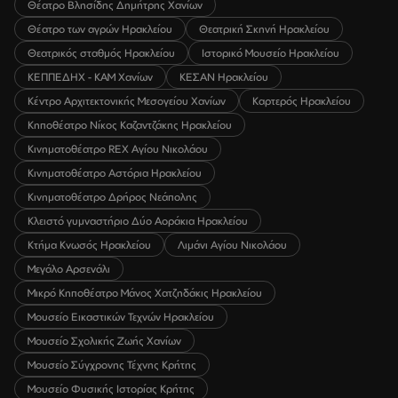
Θέατρο Βλησίδης Δημήτρης Χανίων
Θέατρο των αγρών Ηρακλείου
Θεατρική Σκηνή Ηρακλείου
Θεατρικός σταθμός Ηρακλείου
Ιστορικό Μουσείο Ηρακλείου
ΚΕΠΠΕΔΗΧ - ΚΑΜ Χανίων
ΚΕΣΑΝ Ηρακλείου
Κέντρο Αρχιτεκτονικής Μεσογείου Χανίων
Καρτερός Ηρακλείου
Κηποθέατρο Νίκος Καζαντζάκης Ηρακλείου
Κινηματοθέατρο REX Αγίου Νικολάου
Κινηματοθέατρο Αστόρια Ηρακλείου
Κινηματοθέατρο Δρήρος Νεάπολης
Κλειστό γυμναστήριο Δύο Αοράκια Ηρακλείου
Κτήμα Κνωσός Ηρακλείου
Λιμάνι Αγίου Νικολάου
Μεγάλο Αρσενάλι
Μικρό Κηποθέατρο Μάνος Χατζηδάκις Ηρακλείου
Μουσείο Εικαστικών Τεχνών Ηρακλείου
Μουσείο Σχολικής Ζωής Χανίων
Μουσείο Σύγχρονης Τέχνης Κρήτης
Μουσείο Φυσικής Ιστορίας Κρήτης