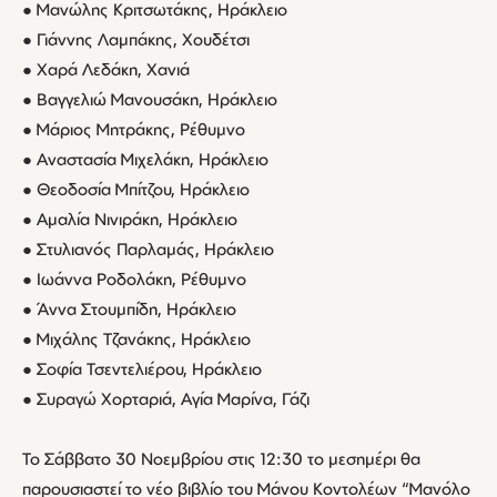
● Μανώλης Κριτσωτάκης, Ηράκλειο
● Γιάννης Λαμπάκης, Χουδέτσι
● Χαρά Λεδάκη, Χανιά
● Βαγγελιώ Μανουσάκη, Ηράκλειο
● Μάριος Μητράκης, Ρέθυμνο
● Αναστασία Μιχελάκη, Ηράκλειο
● Θεοδοσία Μπίτζου, Ηράκλειο
● Αμαλία Νινιράκη, Ηράκλειο
● Στυλιανός Παρλαμάς, Ηράκλειο
● Ιωάννα Ροδολάκη, Ρέθυμνο
● Άννα Στουμπίδη, Ηράκλειο
● Μιχάλης Τζανάκης, Ηράκλειο
● Σοφία Τσεντελιέρου, Ηράκλειο
● Συραγώ Χορταριά, Αγία Μαρίνα, Γάζι
Το Σάββατο 30 Νοεμβρίου στις 12:30 το μεσημέρι θα
παρουσιαστεί το νέο βιβλίο του Μάνου Κοντολέων “Μανόλο