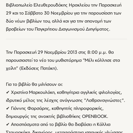
Βιβλιοπωλείο Ελευθερουδάκης Ηρακλείου την Παρασκευή
29 και το Σάββατο 30 Νοεμβρίου για την παρουσίαση των
δύο νέων βιβλίων του, αλλά και για την απονομή των
βραβείων του Παγκρήτιου Διαγωνισμού Διηγήματος.
Την Παρασκευή 29 Νοεμβρίου 2013 στις 8:00 μ.μ. θα
παρουσιαστεί το νέο του μυθιστόρημα “Μέλι κόλλησε στα
χείλη” (Εκδόσεις Πατάκη).
Για το βιβλίο θα μιλήσουν οι:
✔ Χριστίνα Μαρκουλάκη, καθηγήτρια αγγλικής φιλολογίας,
ιδρυτικό μέλος της λέσχης ανάγνωσης "Λαθραναγνώστες".
✔ Γιάννης Φαρσάρης, καθηγητής πληροφορικής,
δημιουργός της ανοικτής βιβλιοθήκης OPENBOOK.
✔ Αποσπάσματα από το βιβλίο θα διαβάσει η Κάλλια
Σταυρακάκη, δικηγόρος, μεταφράστρια ισπανικής γλώσσας.