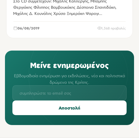
Στο CD συμμετέχουν: Μιχάλης Καλλέργης, Μπάμπης
Θεργιάκης Φίλιππος Βαμβουκάκης Δέσποινα Σπαντιδάκη,
Μιχάλης Δ. Κουνάλης Χρύσα Ξημεράκη Ψαρογι…
06/08/2019
1,368 προβολές
Μείνε ενημερωμένος
Εβδομαδιαία ενημέρωση για εκδηλώσεις, νέα και πολιτιστικά
δρώμενα της Κρήτης.
Αποστολή