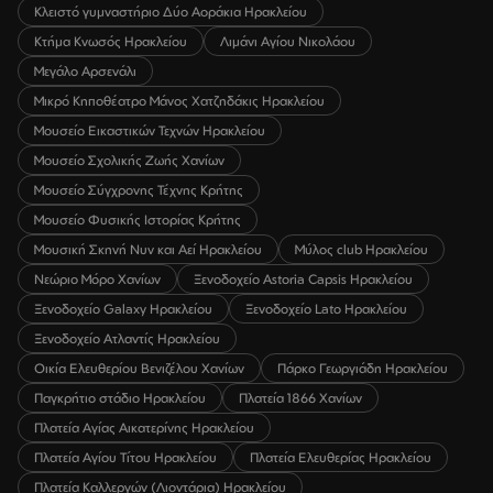
Κλειστό γυμναστήριο Δύο Αοράκια Ηρακλείου
Κτήμα Κνωσός Ηρακλείου
Λιμάνι Αγίου Νικολάου
Μεγάλο Αρσενάλι
Μικρό Κηποθέατρο Μάνος Χατζηδάκις Ηρακλείου
Μουσείο Εικαστικών Τεχνών Ηρακλείου
Μουσείο Σχολικής Ζωής Χανίων
Μουσείο Σύγχρονης Τέχνης Κρήτης
Μουσείο Φυσικής Ιστορίας Κρήτης
Μουσική Σκηνή Νυν και Αεί Ηρακλείου
Μύλος club Ηρακλείου
Νεώριο Μόρο Χανίων
Ξενοδοχείο Astoria Capsis Ηρακλείου
Ξενοδοχείο Galaxy Ηρακλείου
Ξενοδοχείο Lato Ηρακλείου
Ξενοδοχείο Ατλαντίς Ηρακλείου
Οικία Ελευθερίου Βενιζέλου Χανίων
Πάρκο Γεωργιάδη Ηρακλείου
Παγκρήτιο στάδιο Ηρακλείου
Πλατεία 1866 Χανίων
Πλατεία Αγίας Αικατερίνης Ηρακλείου
Πλατεία Αγίου Τίτου Ηρακλείου
Πλατεία Ελευθερίας Ηρακλείου
Πλατεία Καλλεργών (Λιοντάρια) Ηρακλείου