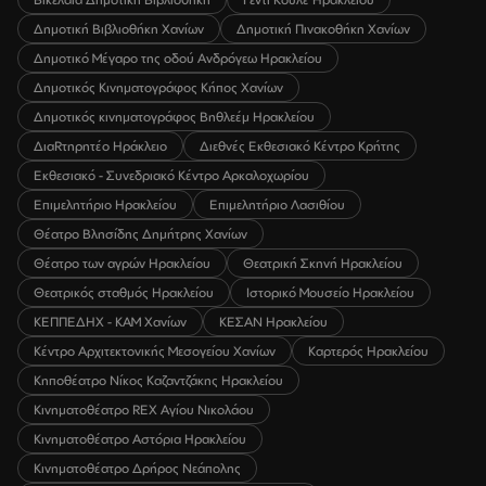
Δημοτική Βιβλιοθήκη Χανίων
Δημοτική Πινακοθήκη Χανίων
Δημοτικό Μέγαρο της οδού Ανδρόγεω Ηρακλείου
Δημοτικός Κινηματογράφος Κήπος Χανίων
Δημοτικός κινηματογράφος Βηθλεέμ Ηρακλείου
ΔιαRτηρητέο Ηράκλειο
Διεθνές Εκθεσιακό Κέντρο Κρήτης
Εκθεσιακό - Συνεδριακό Κέντρο Αρκαλοχωρίου
Επιμελητήριο Ηρακλείου
Επιμελητήριο Λασιθίου
Θέατρο Βλησίδης Δημήτρης Χανίων
Θέατρο των αγρών Ηρακλείου
Θεατρική Σκηνή Ηρακλείου
Θεατρικός σταθμός Ηρακλείου
Ιστορικό Μουσείο Ηρακλείου
ΚΕΠΠΕΔΗΧ - ΚΑΜ Χανίων
ΚΕΣΑΝ Ηρακλείου
Κέντρο Αρχιτεκτονικής Μεσογείου Χανίων
Καρτερός Ηρακλείου
Κηποθέατρο Νίκος Καζαντζάκης Ηρακλείου
Κινηματοθέατρο REX Αγίου Νικολάου
Κινηματοθέατρο Αστόρια Ηρακλείου
Κινηματοθέατρο Δρήρος Νεάπολης