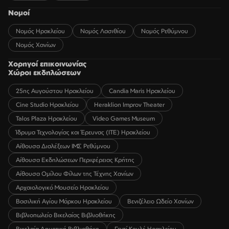
Νομοί
Νομός Ηρακλείου
Νομός Λασιθίου
Νομός Ρεθύμνου
Νομός Χανίων
Χορηγοί επικοινωνίας
Χώροι εκδηλώσεων
25ης Αυγούστου Ηρακλείου
Candia Maris Ηρακλείου
Cine Studio Ηρακλείου
Heraklion Improv Theater
Talos Plaza Ηρακλείου
Video Games Museum
Ίδρυμα Τεχνολογίας και Έρευνας (ΙΤΕ) Ηρακλείου
Αίθουσα Διαλέξεων ΙΜΣ Ρεθύμνου
Αίθουσα Εκδηλώσεων Περιφέρειας Κρήτης
Αίθουσα Ομίλου Φίλων της Τέχνης Χανίων
Αρχαιολογικό Μουσείο Ηρακλείου
Βασιλική Αγίου Μάρκου Ηρακλείου
Βενιζέλειο Ωδείο Χανίων
Βιβλιοπωλείο Βικελαίας Βιβλιοθήκης
Βικελαία Δημοτική Βιβλιοθήκη
Γεντί Κουλέ Ηρακλείου