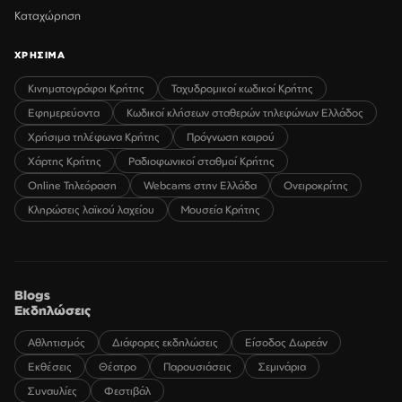
Καταχώρηση
ΧΡΗΣΙΜΑ
Κινηματογράφοι Κρήτης
Ταχυδρομικοί κωδικοί Κρήτης
Εφημερεύοντα
Κωδικοί κλήσεων σταθερών τηλεφώνων Ελλάδος
Χρήσιμα τηλέφωνα Κρήτης
Πρόγνωση καιρού
Χάρτης Κρήτης
Ραδιοφωνικοί σταθμοί Κρήτης
Online Τηλεόραση
Webcams στην Ελλάδα
Ονειροκρίτης
Κληρώσεις λαϊκού λαχείου
Μουσεία Κρήτης
Blogs
Εκδηλώσεις
Αθλητισμός
Διάφορες εκδηλώσεις
Είσοδος Δωρεάν
Εκθέσεις
Θέατρο
Παρουσιάσεις
Σεμινάρια
Συναυλίες
Φεστιβάλ