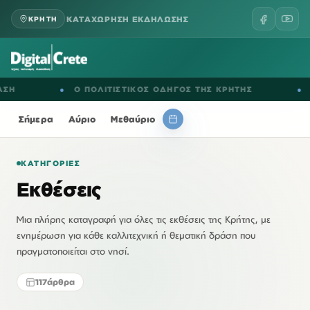
ΚΑΤΑΧΩΡΗΣΗ ΕΚΔΗΛΩΣΗΣ
ΚΡΗΤΗ
●
Ο ΠΟΛΙΤΙΣΤΙΚΟΣ ΟΔΗΓΟΣ ΤΗΣ ΚΡΗΤΗΣ
●
ΕΚΔΗΛΩΣ
Σήμερα
Αύριο
Μεθαύριο
ΚΑΤΗΓΟΡΊΕΣ
Εκθέσεις
Μια πλήρης καταγραφή για όλες τις εκθέσεις της Κρήτης, με
ενημέρωση για κάθε καλλιτεχνική ή θεματική δράση που
πραγματοποιείται στο νησί.
117
άρθρα