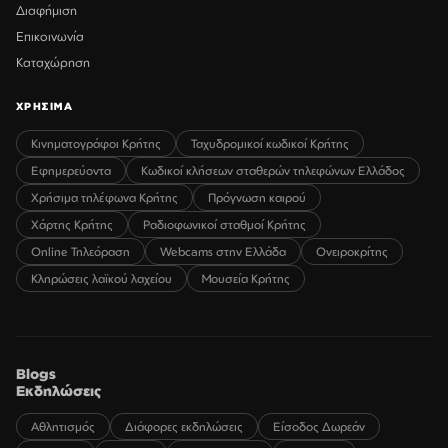
Διαφήμιση
Επικοινωνία
Καταχώρηση
ΧΡΗΣΙΜΑ
Κινηματογράφοι Κρήτης
Ταχυδρομικοί κωδικοί Κρήτης
Εφημερεύοντα
Κωδικοί κλήσεων σταθερών τηλεφώνων Ελλάδος
Χρήσιμα τηλέφωνα Κρήτης
Πρόγνωση καιρού
Χάρτης Κρήτης
Ραδιοφωνικοί σταθμοί Κρήτης
Online Τηλεόραση
Webcams στην Ελλάδα
Ονειροκρίτης
Κληρώσεις λαϊκού λαχείου
Μουσεία Κρήτης
Blogs
Εκδηλώσεις
Αθλητισμός
Διάφορες εκδηλώσεις
Είσοδος Δωρεάν