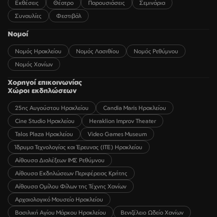
Εκθέσεις
Θέατρο
Παρουσιάσεις
Σεμινάρια
Συναυλίες
Φεστιβάλ
Νομοί
Νομός Ηρακλείου
Νομός Λασιθίου
Νομός Ρεθύμνου
Νομός Χανίων
Χορηγοί επικοινωνίας
Χώροι εκδηλώσεων
25ης Αυγούστου Ηρακλείου
Candia Maris Ηρακλείου
Cine Studio Ηρακλείου
Heraklion Improv Theater
Talos Plaza Ηρακλείου
Video Games Museum
Ίδρυμα Τεχνολογίας και Έρευνας (ΙΤΕ) Ηρακλείου
Αίθουσα Διαλέξεων ΙΜΣ Ρεθύμνου
Αίθουσα Εκδηλώσεων Περιφέρειας Κρήτης
Αίθουσα Ομίλου Φίλων της Τέχνης Χανίων
Αρχαιολογικό Μουσείο Ηρακλείου
Βασιλική Αγίου Μάρκου Ηρακλείου
Βενιζέλειο Ωδείο Χανίων