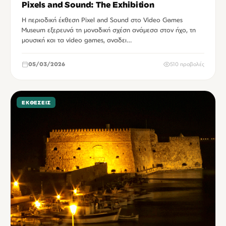
Pixels and Sound: The Exhibition
Η περιοδική έκθεση Pixel and Sound στο Video Games
Museum εξερευνά τη μοναδική σχέση ανάμεσα στον ήχο, τη
μουσική και τα video games, αναδει…
05/03/2026
510 προβολές
ΕΚΘΈΣΕΙΣ