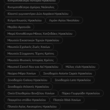
Κινηματοθέατρο Αστόρια Ηρακλείου
Κινηματοθέατρο Δρήρος Νεάπολης
Κλειστό γυμναστήριο Δύο Αοράκια Ηρακλείου
Κτήμα Κνωσός Ηρακλείου
Λιμάνι Αγίου Νικολάου
Μεγάλο Αρσενάλι
Μικρό Κηποθέατρο Μάνος Χατζηδάκις Ηρακλείου
Μουσείο Εικαστικών Τεχνών Ηρακλείου
Μουσείο Σχολικής Ζωής Χανίων
Μουσείο Σύγχρονης Τέχνης Κρήτης
Μουσείο Φυσικής Ιστορίας Κρήτης
Μουσική Σκηνή Νυν και Αεί Ηρακλείου
Μύλος club Ηρακλείου
Νεώριο Μόρο Χανίων
Ξενοδοχείο Astoria Capsis Ηρακλείου
Ξενοδοχείο Galaxy Ηρακλείου
Ξενοδοχείο Lato Ηρακλείου
Ξενοδοχείο Ατλαντίς Ηρακλείου
Οικία Ελευθερίου Βενιζέλου Χανίων
Πάρκο Γεωργιάδη Ηρακλείου
Παγκρήτιο στάδιο Ηρακλείου
Πλατεία 1866 Χανίων
Πλατεία Αγίας Αικατερίνης Ηρακλείου