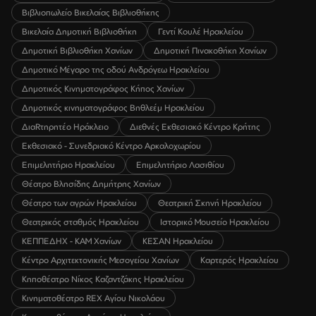
Βιβλιοπωλείο Βικελαίας Βιβλιοθήκης
Βικελαία Δημοτική Βιβλιοθήκη
Γεντί Κουλέ Ηρακλείου
Δημοτική Βιβλιοθήκη Χανίων
Δημοτική Πινακοθήκη Χανίων
Δημοτικό Μέγαρο της οδού Ανδρόγεω Ηρακλείου
Δημοτικός Κινηματογράφος Κήπος Χανίων
Δημοτικός κινηματογράφος Βηθλεέμ Ηρακλείου
ΔιαRτηρητέο Ηράκλειο
Διεθνές Εκθεσιακό Κέντρο Κρήτης
Εκθεσιακό - Συνεδριακό Κέντρο Αρκαλοχωρίου
Επιμελητήριο Ηρακλείου
Επιμελητήριο Λασιθίου
Θέατρο Βλησίδης Δημήτρης Χανίων
Θέατρο των αγρών Ηρακλείου
Θεατρική Σκηνή Ηρακλείου
Θεατρικός σταθμός Ηρακλείου
Ιστορικό Μουσείο Ηρακλείου
ΚΕΠΠΕΔΗΧ - ΚΑΜ Χανίων
ΚΕΣΑΝ Ηρακλείου
Κέντρο Αρχιτεκτονικής Μεσογείου Χανίων
Καρτερός Ηρακλείου
Κηποθέατρο Νίκος Καζαντζάκης Ηρακλείου
Κινηματοθέατρο REX Αγίου Νικολάου