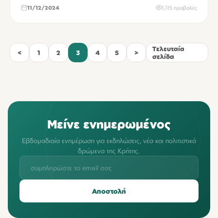
11/12/2024
1,115 προβολές
Τελευταία
<
1
2
3
4
5
>
σελίδα
Μείνε ενημερωμένος
Εβδομαδιαία ενημέρωση για εκδηλώσεις, νέα και πολιτιστικά
δρώμενα της Κρήτης.
Αποστολή