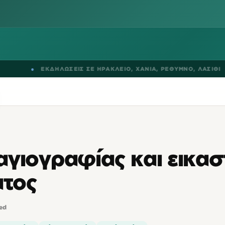
●
ΕΚΔΗΛΩΣΕΙΣ ΣΕ
ΗΡΑΚΛΕΙΟ
,
ΧΑΝΙΑ
,
ΡΕΘΥΜΝΟ
,
ΛΑΣΙΘΙ
●
γιογραφίας και εικασ
τος
ved