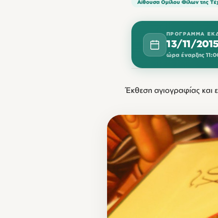
Αίθουσα Ομίλου Φίλων της Τέ
ΠΡΌΓΡΑΜΜΑ ΕΚ
13/11/201
ώρα έναρξης 11:0
ΝΟΈΜΒΡΙΟΣ 2015
Έκθεση αγιογραφίας και 
ΔΕΥ
16
11:00
1
23
11:00
1