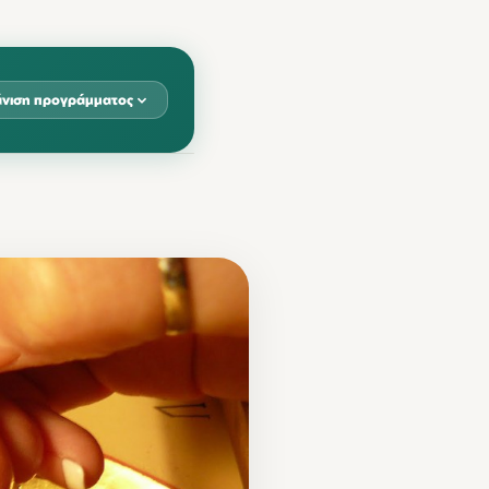
νιση προγράμματος
Β
ΚΥΡ
4
15
00
11:00
1
22
00
11:00