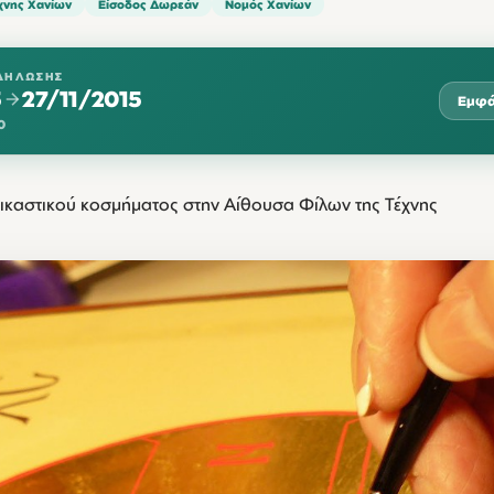
χνης Χανίων
Είσοδος Δωρεάν
Νομός Χανίων
ΔΉΛΩΣΗΣ
5
27/11/2015
Εμφά
0
εικαστικού κοσμήματος στην Αίθουσα Φίλων της Τέχνης
ΤΡΊ
ΤΕΤ
ΠΈΜ
ΠΑΡ
ΣΆ
13
1
11:00
11:
17
18
19
20
2
1:00
11:00
11:00
11:00
11:
24
25
26
27
1:00
11:00
11:00
11:00