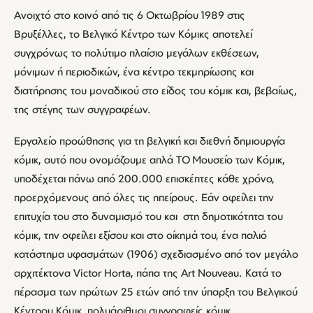
Ανοιχτό στο κοινό από τις 6 Οκτωβρίου 1989 στις
Βρυξέλλες, το Βελγικό Κέντρο των Κόμικς αποτελεί
συγχρόνως το πολύτιμο πλαίσιο μεγάλων εκθέσεων,
μόνιμων ή περιοδικών, ένα κέντρο τεκμηρίωσης και
διατήρησης του μοναδικού στο είδος του κόμικ και, βεβαίως,
της στέγης των συγγραφέων.
Εργαλείο προώθησης για τη βελγική και διεθνή δημιουργία
κόμικ, αυτό που ονομάζουμε απλά ΤΟ Μουσείο των Κόμικ,
υποδέχεται πάνω από 200.000 επισκέπτες κάθε χρόνο,
προερχόμενους από όλες τις ηπείρους. Εάν οφείλει την
επιτυχία του στο δυναμισμό του και στη δημοτικότητα του
κόμικ, την οφείλει εξίσου και στο οίκημά του, ένα παλιό
κατάστημα υφασμάτων (1906) σχεδιασμένο από τον μεγάλο
αρχιτέκτονα Victor Horta, πάπα της Art Nouveau. Κατά το
πέρασμα των πρώτων 25 ετών από την ύπαρξη του Βελγικού
Κέντρου Κόμικ, πολυάριθμοι συγγραφείς κόμικ