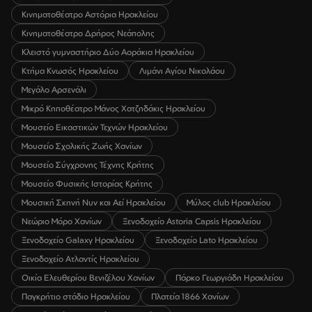
Κινηματοθέατρο Αστόρια Ηρακλείου
Κινηματοθέατρο Δρήρος Νεάπολης
Κλειστό γυμναστήριο Δύο Αοράκια Ηρακλείου
Κτήμα Κνωσός Ηρακλείου
Λιμάνι Αγίου Νικολάου
Μεγάλο Αρσενάλι
Μικρό Κηποθέατρο Μάνος Χατζηδάκις Ηρακλείου
Μουσείο Εικαστικών Τεχνών Ηρακλείου
Μουσείο Σχολικής Ζωής Χανίων
Μουσείο Σύγχρονης Τέχνης Κρήτης
Μουσείο Φυσικής Ιστορίας Κρήτης
Μουσική Σκηνή Νυν και Αεί Ηρακλείου
Μύλος club Ηρακλείου
Νεώριο Μόρο Χανίων
Ξενοδοχείο Astoria Capsis Ηρακλείου
Ξενοδοχείο Galaxy Ηρακλείου
Ξενοδοχείο Lato Ηρακλείου
Ξενοδοχείο Ατλαντίς Ηρακλείου
Οικία Ελευθερίου Βενιζέλου Χανίων
Πάρκο Γεωργιάδη Ηρακλείου
Παγκρήτιο στάδιο Ηρακλείου
Πλατεία 1866 Χανίων