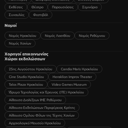
Εκθέσεις
Θέατρο
Παρουσιάσεις
Σεμινάρια
Συναυλίες
Φεστιβάλ
Νομοί
Νομός Ηρακλείου
Νομός Λασιθίου
Νομός Ρεθύμνου
Νομός Χανίων
Χορηγοί επικοινωνίας
Χώροι εκδηλώσεων
25ης Αυγούστου Ηρακλείου
Candia Maris Ηρακλείου
Cine Studio Ηρακλείου
Heraklion Improv Theater
Talos Plaza Ηρακλείου
Video Games Museum
Ίδρυμα Τεχνολογίας και Έρευνας (ΙΤΕ) Ηρακλείου
Αίθουσα Διαλέξεων ΙΜΣ Ρεθύμνου
Αίθουσα Εκδηλώσεων Περιφέρειας Κρήτης
Αίθουσα Ομίλου Φίλων της Τέχνης Χανίων
Αρχαιολογικό Μουσείο Ηρακλείου