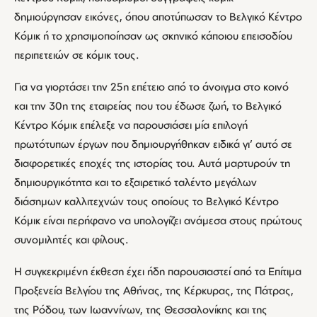
δημιούργησαν εικόνες, όπου αποτύπωσαν το Βελγικό Κέντρο
Κόμικ ή το χρησιμοποίησαν ως σκηνικό κάποιου επεισοδίου
περιπετειών σε κόμικ τους.
Για να γιορτάσει την 25η επέτειο από το άνοιγμα στο κοινό
και την 30η της εταιρείας που του έδωσε ζωή, το Βελγικό
Κέντρο Κόμικ επέλεξε να παρουσιάσει μία επιλογή
πρωτότυπων έργων που δημιουργήθηκαν ειδικά γι’ αυτό σε
διαφορετικές εποχές της ιστορίας του. Αυτά μαρτυρούν τη
δημιουργικότητα και το εξαιρετικό ταλέντο μεγάλων
διάσημων καλλιτεχνών τους οποίους το Βελγικό Κέντρο
Κόμικ είναι περήφανο να υπολογίζει ανάμεσα στους πρώτους
συνομιλητές και φίλους.
Η συγκεκριμένη έκθεση έχει ήδη παρουσιαστεί από τα Επίτιμα
Προξενεία Βελγίου της Αθήνας, της Κέρκυρας, της Πάτρας,
της Ρόδου, των Ιωαννίνων, της Θεσσαλονίκης και της