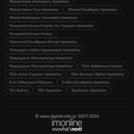
Πλατεία Αγίας Αικατερίνης Ηρακλείου
Πλατεία Αγίου Τίτου Ηρακλείου
Πλατεία Ελευθερίας Ηρακλείου
Πλατεία Καλλεργών (Λιοντάρια) Ηρακλείου
Πνευματικό Κέντρο Ενορίας Αγ. Γεωργίου Ηρακλείου
Πνευματικό Κέντρο Χανίων
Πολιτιστικό Συνεδριακό Κέντρο Ηρακλείου
Πολυχώρος παλιάς λαχαναγοράς Ηρακλείου
Προμαχώνας Παντοκράτορα Ηρακλείου
Προμαχώνας Παντοκράτορα Ηρακλείου
Πύλη Sabbionara Χανίων
Πύλη Αγίου Γεωργίου Ηρακλείου
Πύλη Βιττούρι (Βίγλα) Ηρακλείου
Σπίτι Πολιτισμού Ρεθύμνου
Στάδιο Ελευθερίας Ηρακλείου
Τ.Ε.Ι Κρήτης
ΤΕΕ Ηρακλείου
Τεχνόπολις Ηρακλείου
© www.digitalcrete.gr 2007-2026