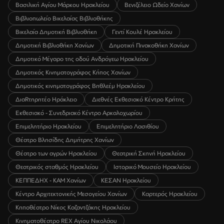
Βασιλική Αγίου Μάρκου Ηρακλείου
Βενιζέλειο Ωδείο Χανίων
Βιβλιοπωλείο Βικελαίας Βιβλιοθήκης
Βικελαία Δημοτική Βιβλιοθήκη
Γεντί Κουλέ Ηρακλείου
Δημοτική Βιβλιοθήκη Χανίων
Δημοτική Πινακοθήκη Χανίων
Δημοτικό Μέγαρο της οδού Ανδρόγεω Ηρακλείου
Δημοτικός Κινηματογράφος Κήπος Χανίων
Δημοτικός κινηματογράφος Βηθλεέμ Ηρακλείου
ΔιαRτηρητέο Ηράκλειο
Διεθνές Εκθεσιακό Κέντρο Κρήτης
Εκθεσιακό - Συνεδριακό Κέντρο Αρκαλοχωρίου
Επιμελητήριο Ηρακλείου
Επιμελητήριο Λασιθίου
Θέατρο Βλησίδης Δημήτρης Χανίων
Θέατρο των αγρών Ηρακλείου
Θεατρική Σκηνή Ηρακλείου
Θεατρικός σταθμός Ηρακλείου
Ιστορικό Μουσείο Ηρακλείου
ΚΕΠΠΕΔΗΧ - ΚΑΜ Χανίων
ΚΕΣΑΝ Ηρακλείου
Κέντρο Αρχιτεκτονικής Μεσογείου Χανίων
Καρτερός Ηρακλείου
Κηποθέατρο Νίκος Καζαντζάκης Ηρακλείου
Κινηματοθέατρο REX Αγίου Νικολάου