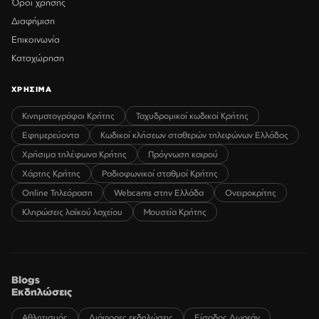
Όροι χρήσης
Διαφήμιση
Επικοινωνία
Καταχώρηση
ΧΡΗΣΙΜΑ
Κινηματογράφοι Κρήτης
Ταχυδρομικοί κωδικοί Κρήτης
Εφημερεύοντα
Κωδικοί κλήσεων σταθερών τηλεφώνων Ελλάδος
Χρήσιμα τηλέφωνα Κρήτης
Πρόγνωση καιρού
Χάρτης Κρήτης
Ραδιοφωνικοί σταθμοί Κρήτης
Online Τηλεόραση
Webcams στην Ελλάδα
Ονειροκρίτης
Κληρώσεις λαϊκού λαχείου
Μουσεία Κρήτης
Blogs
Εκδηλώσεις
Αθλητισμός
Διάφορες εκδηλώσεις
Είσοδος Δωρεάν