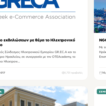
ο εκδηλώσεων με θέμα το Ηλεκτρονικό
NGC
ιο
Με τ
κός Σύνδεσμος Ηλεκτρονικού Εμπορίου GR.EC.A και το
Ηράκ
ήριο Ηρακλείου, σε συνεργασία με την OTEAcademy, το
Επισ
ιο Ηλεκτρονι…
2017
1,731 προβολές
10
ΙΑ
ΣΕΜΙ