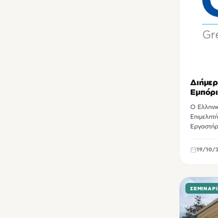
Διήμερ
Εμπόρ
Ο Ελληνι
Επιμελητ
Εργαστήρ
19/10/
ΣΕΜΙΝΆΡ