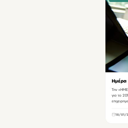
Ημέρα 
Την «ΗΜΕ
για το 20
επιχειρημ
18/01/