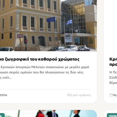
ια ζωγραφική του καθαρού χρώματος
Κρή
προ
 Κρητικών Ιστορικών Μελετών ανακοινώνει με μεγάλη χαρά
νωση σειράς ομιλιών που θα πλαισιώσουν τις δύο νέες
Η Πε
ές ενότ…
Σύνδεσμος Αθλητικού Τύπο
2016
2,663 προβολές
18
ΙΑ
ΣΕΜΙ