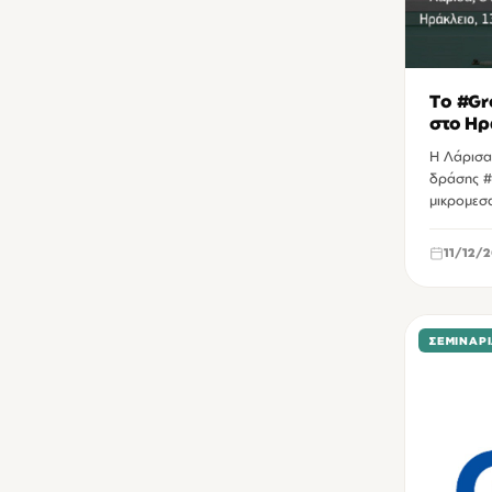
Το #Grow
στο Ηρ
Η Λάρισα 
δράσης #G
μικρομεσ
11/12/2
ΣΕΜΙΝΆΡ