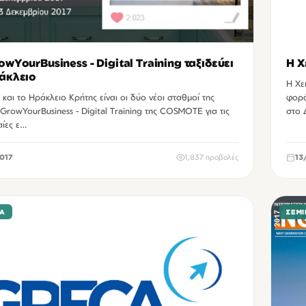
YourBusiness - Digital Training ταξιδεύει
Η Χ
άκλειο
Η Χε
και το Ηράκλειο Κρήτης είναι οι δύο νέοι σταθμοί της
φορά
rowYourBusiness - Digital Training της COSMOTE για τις
στο 
αίες ε…
017
1,837 προβολές
13
ΙΑ
ΣΕΜΙ