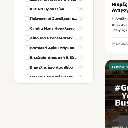
Μικρές
ΚΕΣΑΝ Ηρακλείου
3
Ανεμογ
Ιντερμ
Πολιτιστικό Συνεδριακό Κέντρο Ηρακλείου
Η Αντιδημ
3
Δημοτική
Candia Maris Ηρακλείου
1
«Μικρές ι
Αίθουσα Εκδηλώσεων Περιφέρειας Κρήτης
1
17/03/
Βασιλική Αγίου Μάρκου Ηρακλείου
1
Βικελαία Δημοτική Βιβλιοθήκη
1
Επιμελητήριο Λασιθίου
ΣΕΜΙΝΆΡ
1
Ιστορικό Μουσείο Ηρακλείου
1
Ξενοδοχείο Galaxy Ηρακλείου
1
Ξενοδοχείο Ατλαντίς Ηρακλείου
1
Τ.Ε.Ι Κρήτης
1
ΤΕΕ Ηρακλείου
1