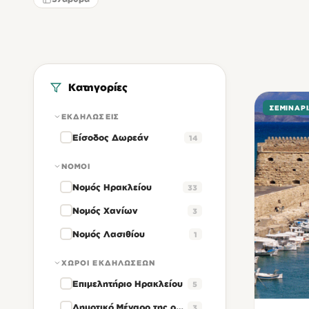
Κατηγορίες
ΣΕΜΙΝΆΡ
ΕΚΔΗΛΏΣΕΙΣ
Είσοδος Δωρεάν
14
ΝΟΜΟΊ
Νομός Ηρακλείου
33
Νομός Χανίων
3
Νομός Λασιθίου
1
ΧΏΡΟΙ ΕΚΔΗΛΏΣΕΩΝ
Επιμελητήριο Ηρακλείου
5
Δημοτικό Μέγαρο της οδού Ανδρόγεω Ηρακλείου
3