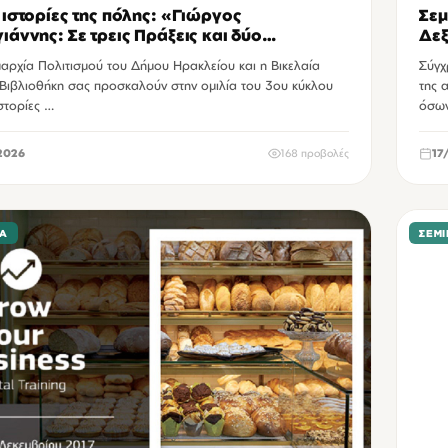
 ιστορίες της πόλης: «Γιώργος
Σεμ
ιάννης: Σε τρεις Πράξεις και δύο
Δεξ
έδια»
αρχία Πολιτισμού του Δήμου Ηρακλείου και η Βικελαία
Σύγχ
 Βιβλιοθήκη σας προσκαλούν στην ομιλία του 3ου κύκλου
της α
στορίες …
όσω
2026
168 προβολές
17
ΙΑ
ΣΕΜΙ