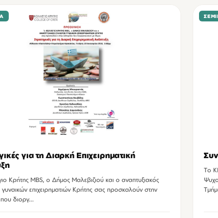
ΙΑ
ΣΕΜΙ
γικές για τη Διαρκή Επιχειρηματική
Συν
υξη
Tο Κ
ιο Κρήτης MBS, ο Δήμος Μαλεβιζιού και ο αναπτυξιακός
Ψυχο
 γυναικών επιχειρηματιών Κρήτης σας προσκαλούν στην
Τμήμ
 που διοργ…