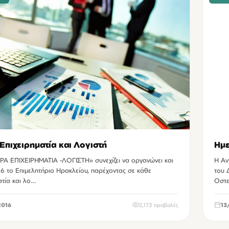
Επιχειρηματία και Λογιστή
Ημε
ΡΑ ΕΠΙΧΕΙΡΗΜΑΤΙΑ -ΛΟΓΙΣΤΗ» συνεχίζει να οργανώνει και
Η Αν
16 το Επιμελητήριο Ηρακλείου, παρέχοντας σε κάθε
του 
ατία και λο…
Οστε
2016
2,173 προβολές
13