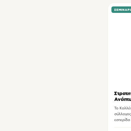
ΣΕΜΙΝΆΡ
Στρατη
Ανάπτ
Το Κολλέγ
σύλλογος
εσπερίδα