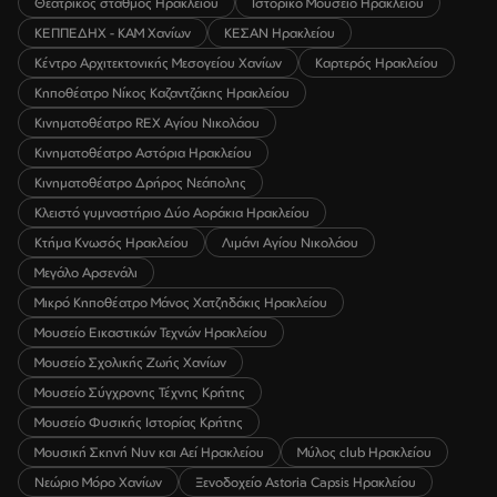
Θεατρικός σταθμός Ηρακλείου
Ιστορικό Μουσείο Ηρακλείου
ΚΕΠΠΕΔΗΧ - ΚΑΜ Χανίων
ΚΕΣΑΝ Ηρακλείου
Κέντρο Αρχιτεκτονικής Μεσογείου Χανίων
Καρτερός Ηρακλείου
Κηποθέατρο Νίκος Καζαντζάκης Ηρακλείου
Κινηματοθέατρο REX Αγίου Νικολάου
Κινηματοθέατρο Αστόρια Ηρακλείου
Κινηματοθέατρο Δρήρος Νεάπολης
Κλειστό γυμναστήριο Δύο Αοράκια Ηρακλείου
Κτήμα Κνωσός Ηρακλείου
Λιμάνι Αγίου Νικολάου
Μεγάλο Αρσενάλι
Μικρό Κηποθέατρο Μάνος Χατζηδάκις Ηρακλείου
Μουσείο Εικαστικών Τεχνών Ηρακλείου
Μουσείο Σχολικής Ζωής Χανίων
Μουσείο Σύγχρονης Τέχνης Κρήτης
Μουσείο Φυσικής Ιστορίας Κρήτης
Μουσική Σκηνή Νυν και Αεί Ηρακλείου
Μύλος club Ηρακλείου
Νεώριο Μόρο Χανίων
Ξενοδοχείο Astoria Capsis Ηρακλείου