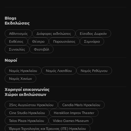
Blogs
Εκδηλώσεις
Αθλητισμός
Διάφορες εκδηλώσεις
Είσοδος Δωρεάν
Εκθέσεις
Θέατρο
Παρουσιάσεις
Σεμινάρια
Συναυλίες
Φεστιβάλ
Νομοί
Νομός Ηρακλείου
Νομός Λασιθίου
Νομός Ρεθύμνου
Νομός Χανίων
Χορηγοί επικοινωνίας
Χώροι εκδηλώσεων
25ης Αυγούστου Ηρακλείου
Candia Maris Ηρακλείου
Cine Studio Ηρακλείου
Heraklion Improv Theater
Talos Plaza Ηρακλείου
Video Games Museum
Ίδρυμα Τεχνολογίας και Έρευνας (ΙΤΕ) Ηρακλείου