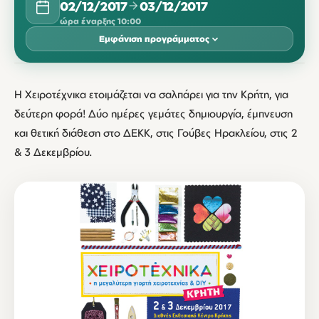
02/12/2017
03/12/2017
ώρα έναρξης 10:00
Εμφάνιση προγράμματος
ΔΕΚΈΜΒΡΙΟΣ 2017
Η Χειροτέχνικα ετοιμάζεται να σαλπάρει για την Κρήτη, για
ΔΕΥ
ΤΡΊ
ΤΕΤ
ΠΈΜ
ΠΑΡ
ΣΆΒ
ΚΥΡ
δεύτερη φορά! Δύο ημέρες γεμάτες δημιουργία, έμπνευση
02
03
και θετική διάθεση στο ΔΕΚΚ, στις Γούβες Ηρακλείου, στις 2
10:00
10:00
& 3 Δεκεμβρίου.