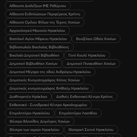
Αίθουσα Διαλέξεων ΙΜΣ Ρεθύμνου
Αίθουσα Εκδηλώσεων Περιφέρειας Κρήτης
Αίθουσα Ομίλου Φίλων της Τέχνης Χανίων
Αρχαιολογικό Μουσείο Ηρακλείου
Βασιλική Αγίου Μάρκου Ηρακλείου
Βενιζέλειο Ωδείο Χανίων
Βιβλιοπωλείο Βικελαίας Βιβλιοθήκης
Βικελαία Δημοτική Βιβλιοθήκη
Γεντί Κουλέ Ηρακλείου
Δημοτική Βιβλιοθήκη Χανίων
Δημοτική Πινακοθήκη Χανίων
Δημοτικό Μέγαρο της οδού Ανδρόγεω Ηρακλείου
Δημοτικός Κινηματογράφος Κήπος Χανίων
Δημοτικός κινηματογράφος Βηθλεέμ Ηρακλείου
ΔιαRτηρητέο Ηράκλειο
Διεθνές Εκθεσιακό Κέντρο Κρήτης
Εκθεσιακό - Συνεδριακό Κέντρο Αρκαλοχωρίου
Επιμελητήριο Ηρακλείου
Επιμελητήριο Λασιθίου
Θέατρο Βλησίδης Δημήτρης Χανίων
Θέατρο των αγρών Ηρακλείου
Θεατρική Σκηνή Ηρακλείου