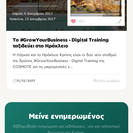
Το #GrowYourBusiness - Digital Training
ταξιδεύει στο Ηράκλειο
Η Λάρισα και το Ηράκλειο Κρήτης είναι οι δύο νέοι σταθμοί
της δράσης #GrowYourBusiness - Digital Training της
COSMOTE για τις μικρομεσαίες ε…
11/12/2017
1,835 προβολές
Μείνε ενημερωμένος
Εβδομαδιαία ενημέρωση για εκδηλώσεις, νέα και πολιτιστικά
δρώμενα της Κρήτης.