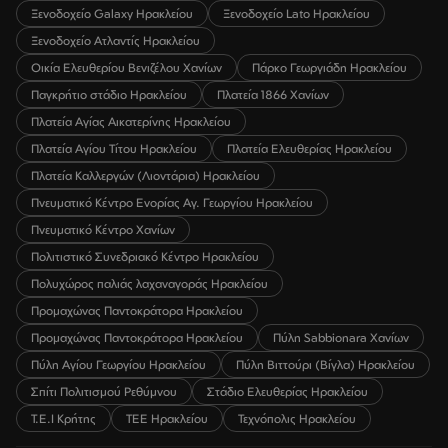
Ξενοδοχείο Galaxy Ηρακλείου
Ξενοδοχείο Lato Ηρακλείου
Ξενοδοχείο Ατλαντίς Ηρακλείου
Οικία Ελευθερίου Βενιζέλου Χανίων
Πάρκο Γεωργιάδη Ηρακλείου
Παγκρήτιο στάδιο Ηρακλείου
Πλατεία 1866 Χανίων
Πλατεία Αγίας Αικατερίνης Ηρακλείου
Πλατεία Αγίου Τίτου Ηρακλείου
Πλατεία Ελευθερίας Ηρακλείου
Πλατεία Καλλεργών (Λιοντάρια) Ηρακλείου
Πνευματικό Κέντρο Ενορίας Αγ. Γεωργίου Ηρακλείου
Πνευματικό Κέντρο Χανίων
Πολιτιστικό Συνεδριακό Κέντρο Ηρακλείου
Πολυχώρος παλιάς λαχαναγοράς Ηρακλείου
Προμαχώνας Παντοκράτορα Ηρακλείου
Προμαχώνας Παντοκράτορα Ηρακλείου
Πύλη Sabbionara Χανίων
Πύλη Αγίου Γεωργίου Ηρακλείου
Πύλη Βιττούρι (Βίγλα) Ηρακλείου
Σπίτι Πολιτισμού Ρεθύμνου
Στάδιο Ελευθερίας Ηρακλείου
Τ.Ε.Ι Κρήτης
ΤΕΕ Ηρακλείου
Τεχνόπολις Ηρακλείου