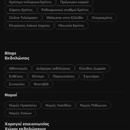
Χρήσιμα τηλέφωνα Κρήτης
Πρόγνωση καιρού
Χάρτης Κρήτης
Ραδιοφωνικοί σταθμοί Κρήτης
Online Τηλεόραση
Webcams στην Ελλάδα
Ονειροκρίτης
Κληρώσεις λαϊκού λαχείου
Μουσεία Κρήτης
Blogs
Εκδηλώσεις
Αθλητισμός
Διάφορες εκδηλώσεις
Είσοδος Δωρεάν
Εκθέσεις
Θέατρο
Παρουσιάσεις
Σεμινάρια
Συναυλίες
Φεστιβάλ
Νομοί
Νομός Ηρακλείου
Νομός Λασιθίου
Νομός Ρεθύμνου
Νομός Χανίων
Χορηγοί επικοινωνίας
Χώροι εκδηλώσεων