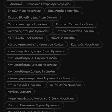
Εκθεσιακό - Συνεδριακό Κέντρο Αρκαλοχωρίου
Επιμελητήριο Ηρακλείου
Επιμελητήριο Λασιθίου
Θέατρο Βλησίδης Δημήτρης Χανίων
Θέατρο των αγρών Ηρακλείου
Θεατρική Σκηνή Ηρακλείου
Θεατρικός σταθμός Ηρακλείου
Ιστορικό Μουσείο Ηρακλείου
ΚΕΠΠΕΔΗΧ - ΚΑΜ Χανίων
ΚΕΣΑΝ Ηρακλείου
Κέντρο Αρχιτεκτονικής Μεσογείου Χανίων
Καρτερός Ηρακλείου
Κηποθέατρο Νίκος Καζαντζάκης Ηρακλείου
Κινηματοθέατρο REX Αγίου Νικολάου
Κινηματοθέατρο Αστόρια Ηρακλείου
Κινηματοθέατρο Δρήρος Νεάπολης
Κλειστό γυμναστήριο Δύο Αοράκια Ηρακλείου
Κτήμα Κνωσός Ηρακλείου
Λιμάνι Αγίου Νικολάου
Μεγάλο Αρσενάλι
Μικρό Κηποθέατρο Μάνος Χατζηδάκις Ηρακλείου
Μουσείο Εικαστικών Τεχνών Ηρακλείου
Μουσείο Σχολικής Ζωής Χανίων