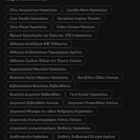
25ης Αυγούστου Ηρακλείου
Candia Maris Ηρακλείου
Cine Studio Ηρακλείου
Heraklion Improv Theater
Talos Plaza Ηρακλείου
Video Games Museum
Ίδρυμα Τεχνολογίας και Έρευνας (ΙΤΕ) Ηρακλείου
Αίθουσα Διαλέξεων ΙΜΣ Ρεθύμνου
Αίθουσα Εκδηλώσεων Περιφέρειας Κρήτης
Αίθουσα Ομίλου Φίλων της Τέχνης Χανίων
Αρχαιολογικό Μουσείο Ηρακλείου
Βασιλική Αγίου Μάρκου Ηρακλείου
Βενιζέλειο Ωδείο Χανίων
Βιβλιοπωλείο Βικελαίας Βιβλιοθήκης
Βικελαία Δημοτική Βιβλιοθήκη
Γεντί Κουλέ Ηρακλείου
Δημοτική Βιβλιοθήκη Χανίων
Δημοτική Πινακοθήκη Χανίων
Δημοτικό Μέγαρο της οδού Ανδρόγεω Ηρακλείου
Δημοτικός Κινηματογράφος Κήπος Χανίων
Δημοτικός κινηματογράφος Βηθλεέμ Ηρακλείου
ΔιαRτηρητέο Ηράκλειο
Διεθνές Εκθεσιακό Κέντρο Κρήτης