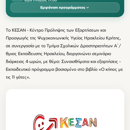
ώρα έναρξης 17:00
Εμφάνιση προγράμματος
ΙΑΝΟΥΆΡΙΟΣ 2016
Tο ΚΕΣΑΝ - Κέντρο Πρόληψης των Εξαρτήσεων και
ΔΕΥ
ΤΡΊ
ΤΕΤ
ΠΈΜ
ΠΑΡ
ΣΆΒ
ΚΥΡ
Προαγωγής της Ψυχοκοινωνικής Υγείας Ηρακλείου Κρήτης,
19
21
σε συνεργασία με το Τμήμα Σχολικών Δραστηριοτήτων Α΄/
17:00
17:00
θμιας Εκπαίδευσης Ηρακλείου, διοργανώνει σεμινάριο
διάρκειας 4 ωρών, με θέμα: Συναισθήματα και εξαρτήσεις -
Εκπαιδευτικό πρόγραμμα βασισμένο στο βιβλίο «Ο κήπος με
τις 11 γάτες».