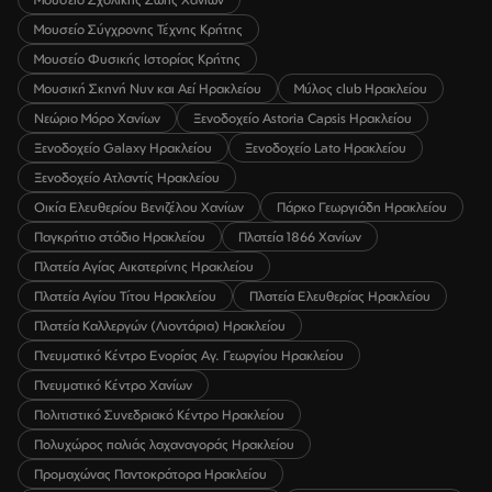
Μουσείο Σύγχρονης Τέχνης Κρήτης
Μουσείο Φυσικής Ιστορίας Κρήτης
Μουσική Σκηνή Νυν και Αεί Ηρακλείου
Μύλος club Ηρακλείου
Νεώριο Μόρο Χανίων
Ξενοδοχείο Astoria Capsis Ηρακλείου
Ξενοδοχείο Galaxy Ηρακλείου
Ξενοδοχείο Lato Ηρακλείου
Ξενοδοχείο Ατλαντίς Ηρακλείου
Οικία Ελευθερίου Βενιζέλου Χανίων
Πάρκο Γεωργιάδη Ηρακλείου
Παγκρήτιο στάδιο Ηρακλείου
Πλατεία 1866 Χανίων
Πλατεία Αγίας Αικατερίνης Ηρακλείου
Πλατεία Αγίου Τίτου Ηρακλείου
Πλατεία Ελευθερίας Ηρακλείου
Πλατεία Καλλεργών (Λιοντάρια) Ηρακλείου
Πνευματικό Κέντρο Ενορίας Αγ. Γεωργίου Ηρακλείου
Πνευματικό Κέντρο Χανίων
Πολιτιστικό Συνεδριακό Κέντρο Ηρακλείου
Πολυχώρος παλιάς λαχαναγοράς Ηρακλείου
Προμαχώνας Παντοκράτορα Ηρακλείου