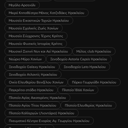
Μεγάλο Αρσενάλι
Μικρό Κηποθέατρο Μάνος Χατζηδάκις Ηρακλείου
Μουσείο Εικαστικών Τεχνών Ηρακλείου
Μουσείο Σχολικής Ζωής Χανίων
Μουσείο Σύγχρονης Τέχνης Κρήτης
Μουσείο Φυσικής Ιστορίας Κρήτης
Μουσική Σκηνή Νυν και Αεί Ηρακλείου
Μύλος club Ηρακλείου
Νεώριο Μόρο Χανίων
Ξενοδοχείο Astoria Capsis Ηρακλείου
Ξενοδοχείο Galaxy Ηρακλείου
Ξενοδοχείο Lato Ηρακλείου
Ξενοδοχείο Ατλαντίς Ηρακλείου
Οικία Ελευθερίου Βενιζέλου Χανίων
Πάρκο Γεωργιάδη Ηρακλείου
Παγκρήτιο στάδιο Ηρακλείου
Πλατεία 1866 Χανίων
Πλατεία Αγίας Αικατερίνης Ηρακλείου
Πλατεία Αγίου Τίτου Ηρακλείου
Πλατεία Ελευθερίας Ηρακλείου
Πλατεία Καλλεργών (Λιοντάρια) Ηρακλείου
Πνευματικό Κέντρο Ενορίας Αγ. Γεωργίου Ηρακλείου