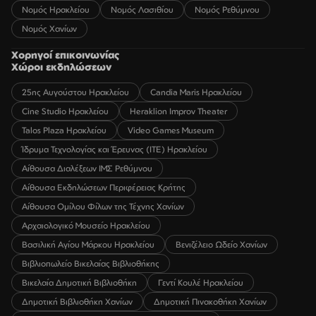
Νομός Ηρακλείου
Νομός Λασιθίου
Νομός Ρεθύμνου
Νομός Χανίων
Χορηγοί επικοινωνίας
Χώροι εκδηλώσεων
25ης Αυγούστου Ηρακλείου
Candia Maris Ηρακλείου
Cine Studio Ηρακλείου
Heraklion Improv Theater
Talos Plaza Ηρακλείου
Video Games Museum
Ίδρυμα Τεχνολογίας και Έρευνας (ΙΤΕ) Ηρακλείου
Αίθουσα Διαλέξεων ΙΜΣ Ρεθύμνου
Αίθουσα Εκδηλώσεων Περιφέρειας Κρήτης
Αίθουσα Ομίλου Φίλων της Τέχνης Χανίων
Αρχαιολογικό Μουσείο Ηρακλείου
Βασιλική Αγίου Μάρκου Ηρακλείου
Βενιζέλειο Ωδείο Χανίων
Βιβλιοπωλείο Βικελαίας Βιβλιοθήκης
Βικελαία Δημοτική Βιβλιοθήκη
Γεντί Κουλέ Ηρακλείου
Δημοτική Βιβλιοθήκη Χανίων
Δημοτική Πινακοθήκη Χανίων