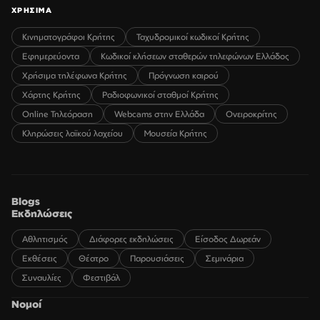
ΧΡΗΣΙΜΑ
Κινηματογράφοι Κρήτης
Ταχυδρομικοί κωδικοί Κρήτης
Εφημερεύοντα
Κωδικοί κλήσεων σταθερών τηλεφώνων Ελλάδος
Χρήσιμα τηλέφωνα Κρήτης
Πρόγνωση καιρού
Χάρτης Κρήτης
Ραδιοφωνικοί σταθμοί Κρήτης
Online Τηλεόραση
Webcams στην Ελλάδα
Ονειροκρίτης
Κληρώσεις λαϊκού λαχείου
Μουσεία Κρήτης
Blogs
Εκδηλώσεις
Αθλητισμός
Διάφορες εκδηλώσεις
Είσοδος Δωρεάν
Εκθέσεις
Θέατρο
Παρουσιάσεις
Σεμινάρια
Συναυλίες
Φεστιβάλ
Νομοί