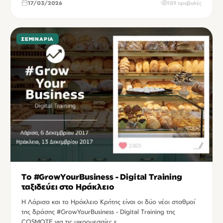
17/03/2026
189 προβολές
ΣΕΜΙΝΆΡΙΑ
Το #GrowYourBusiness - Digital Training
ταξιδεύει στο Ηράκλειο
Η Λάρισα και το Ηράκλειο Κρήτης είναι οι δύο νέοι σταθμοί
της δράσης #GrowYourBusiness - Digital Training της
COSMOTE για τις μικρομεσαίες ε…