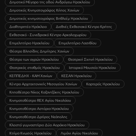
Δημοτικό Μέγαρο της οδού Ανδρόγεω Ηρακλείου
Δημοτικός Κινηματογράφος Κήπος Χανίων
Δημοτικός κινηματογράφος Βηθλεέμ Ηρακλείου
ΔιαRτηρητέο Ηράκλειο
Διεθνές Εκθεσιακό Κέντρο Κρήτης
Εκθεσιακό - Συνεδριακό Κέντρο Αρκαλοχωρίου
Επιμελητήριο Ηρακλείου
Επιμελητήριο Λασιθίου
Θέατρο Βλησίδης Δημήτρης Χανίων
Θέατρο των αγρών Ηρακλείου
Θεατρική Σκηνή Ηρακλείου
Θεατρικός σταθμός Ηρακλείου
Ιστορικό Μουσείο Ηρακλείου
ΚΕΠΠΕΔΗΧ - ΚΑΜ Χανίων
ΚΕΣΑΝ Ηρακλείου
Κέντρο Αρχιτεκτονικής Μεσογείου Χανίων
Καρτερός Ηρακλείου
Κηποθέατρο Νίκος Καζαντζάκης Ηρακλείου
Κινηματοθέατρο REX Αγίου Νικολάου
Κινηματοθέατρο Αστόρια Ηρακλείου
Κινηματοθέατρο Δρήρος Νεάπολης
Κλειστό γυμναστήριο Δύο Αοράκια Ηρακλείου
Κτήμα Κνωσός Ηρακλείου
Λιμάνι Αγίου Νικολάου