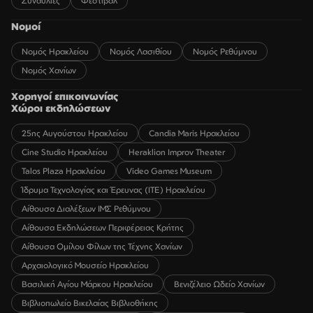
Συναυλίες
Φεστιβάλ
Νομοί
Νομός Ηρακλείου
Νομός Λασιθίου
Νομός Ρεθύμνου
Νομός Χανίων
Χορηγοί επικοινωνίας
Χώροι εκδηλώσεων
25ης Αυγούστου Ηρακλείου
Candia Maris Ηρακλείου
Cine Studio Ηρακλείου
Heraklion Improv Theater
Talos Plaza Ηρακλείου
Video Games Museum
Ίδρυμα Τεχνολογίας και Έρευνας (ΙΤΕ) Ηρακλείου
Αίθουσα Διαλέξεων ΙΜΣ Ρεθύμνου
Αίθουσα Εκδηλώσεων Περιφέρειας Κρήτης
Αίθουσα Ομίλου Φίλων της Τέχνης Χανίων
Αρχαιολογικό Μουσείο Ηρακλείου
Βασιλική Αγίου Μάρκου Ηρακλείου
Βενιζέλειο Ωδείο Χανίων
Βιβλιοπωλείο Βικελαίας Βιβλιοθήκης