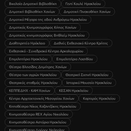
Βικελαία Δημοτική Βιβλιοθήκη
Γεντί Κουλέ Ηρακλείου
Δημοτική Βιβλιοθήκη Χανίων
Δημοτική Πινακοθήκη Χανίων
Δημοτικό Μέγαρο της οδού Ανδρόγεω Ηρακλείου
Δημοτικός Κινηματογράφος Κήπος Χανίων
Δημοτικός κινηματογράφος Βηθλεέμ Ηρακλείου
ΔιαRτηρητέο Ηράκλειο
Διεθνές Εκθεσιακό Κέντρο Κρήτης
Εκθεσιακό - Συνεδριακό Κέντρο Αρκαλοχωρίου
Επιμελητήριο Ηρακλείου
Επιμελητήριο Λασιθίου
Θέατρο Βλησίδης Δημήτρης Χανίων
Θέατρο των αγρών Ηρακλείου
Θεατρική Σκηνή Ηρακλείου
Θεατρικός σταθμός Ηρακλείου
Ιστορικό Μουσείο Ηρακλείου
ΚΕΠΠΕΔΗΧ - ΚΑΜ Χανίων
ΚΕΣΑΝ Ηρακλείου
Κέντρο Αρχιτεκτονικής Μεσογείου Χανίων
Καρτερός Ηρακλείου
Κηποθέατρο Νίκος Καζαντζάκης Ηρακλείου
Κινηματοθέατρο REX Αγίου Νικολάου
Κινηματοθέατρο Αστόρια Ηρακλείου
Κινηματοθέατρο Δρήρος Νεάπολης