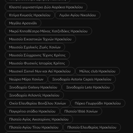
Κλειστό γυμναστήριο Δύο Αοράκια Ηρακλείου
Κτήμα Κνωσός Ηρακλείου
Λιμάνι Αγίου Νικολάου
Μεγάλο Αρσενάλι
Μικρό Κηποθέατρο Μάνος Χατζηδάκις Ηρακλείου
Μουσείο Εικαστικών Τεχνών Ηρακλείου
Μουσείο Σχολικής Ζωής Χανίων
Μουσείο Σύγχρονης Τέχνης Κρήτης
Μουσείο Φυσικής Ιστορίας Κρήτης
Μουσική Σκηνή Νυν και Αεί Ηρακλείου
Μύλος club Ηρακλείου
Νεώριο Μόρο Χανίων
Ξενοδοχείο Astoria Capsis Ηρακλείου
Ξενοδοχείο Galaxy Ηρακλείου
Ξενοδοχείο Lato Ηρακλείου
Ξενοδοχείο Ατλαντίς Ηρακλείου
Οικία Ελευθερίου Βενιζέλου Χανίων
Πάρκο Γεωργιάδη Ηρακλείου
Παγκρήτιο στάδιο Ηρακλείου
Πλατεία 1866 Χανίων
Πλατεία Αγίας Αικατερίνης Ηρακλείου
Πλατεία Αγίου Τίτου Ηρακλείου
Πλατεία Ελευθερίας Ηρακλείου