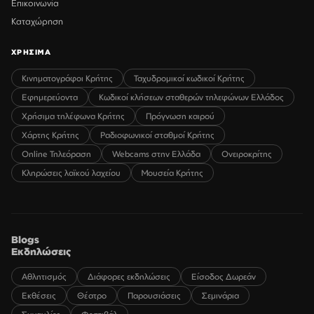
Επικοινωνία
Καταχώρηση
ΧΡΗΣΙΜΑ
Κινηματογράφοι Κρήτης
Ταχυδρομικοί κωδικοί Κρήτης
Εφημερεύοντα
Κωδικοί κλήσεων σταθερών τηλεφώνων Ελλάδος
Χρήσιμα τηλέφωνα Κρήτης
Πρόγνωση καιρού
Χάρτης Κρήτης
Ραδιοφωνικοί σταθμοί Κρήτης
Online Τηλεόραση
Webcams στην Ελλάδα
Ονειροκρίτης
Κληρώσεις λαϊκού λαχείου
Μουσεία Κρήτης
Blogs
Εκδηλώσεις
Αθλητισμός
Διάφορες εκδηλώσεις
Είσοδος Δωρεάν
Εκθέσεις
Θέατρο
Παρουσιάσεις
Σεμινάρια