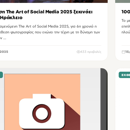
ση The Art of Social Media 2025 ξεκινάει
100
 Ηράκλειο
Το μ
μενόμενη The Art of Social Media 2025, για 6η χρονιά η
επιπ
κθεση φωτογραφίας που ενώνει την τέχνη με τη δύναμη των
πλού
ών …
2025
433 προβολές
15
Σ
ΕΚΘΈ