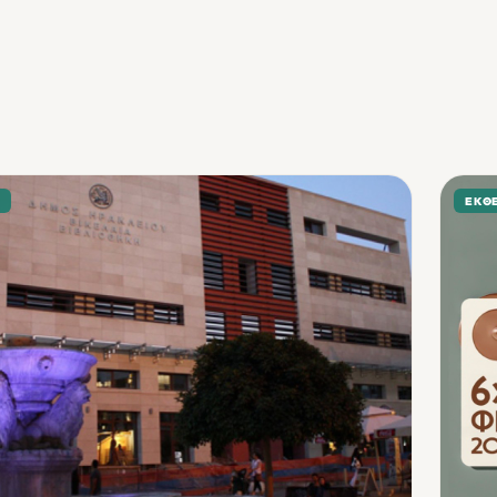
Σ
ΕΚΘΈ