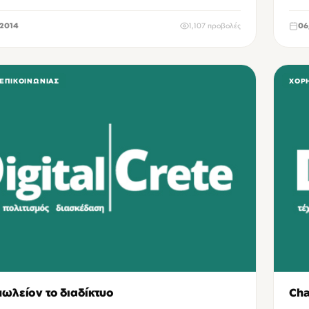
2014
1,107 προβολές
06
 ΕΠΙΚΟΙΝΩΝΊΑΣ
ΧΟΡΗ
ωλείον το διαδίκτυο
Cha