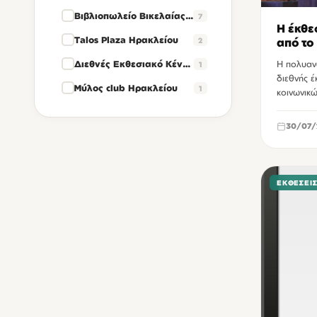
Βιβλιοπωλείο Βικελαίας Βιβλιοθήκης
7
Η έκθε
Talos Plaza Ηρακλείου
2
από το
Διεθνές Εκθεσιακό Κέντρο Κρήτης
Η πολυανα
1
διεθνής έ
Μύλος club Ηρακλείου
1
κοινωνικ
30/07/
ΕΚΘΈΣΕΙ