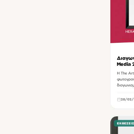
Διαγων
Media 
Η The Art
φωτογραφι
διαγωνισ
28/02/
ΕΚΘΈΣΕΙ