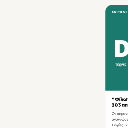
ΧΟΡΗΓΟΊ
"Φίλω
203 απ
Οι σημαντ
αναγνώστ
Σοφίες. 