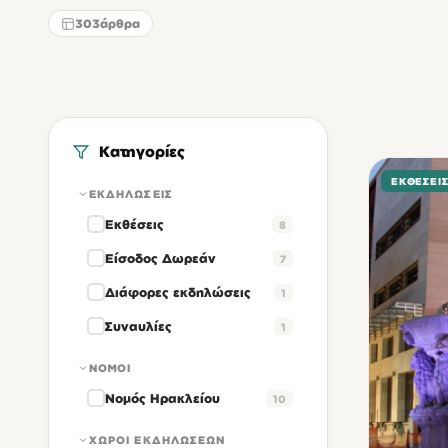
303
άρθρα
Κατηγορίες
ΕΚΘΈΣΕΙ
ΕΚΔΗΛΏΣΕΙΣ
Εκθέσεις
8
Είσοδος Δωρεάν
7
Διάφορες εκδηλώσεις
1
Συναυλίες
1
ΝΟΜΟΊ
Νομός Ηρακλείου
10
ΧΏΡΟΙ ΕΚΔΗΛΏΣΕΩΝ