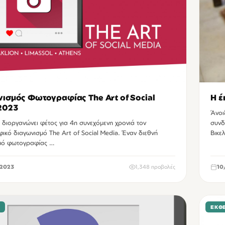
ισμός Φωτογραφίας The Art of Social
Η έ
2023
Άνοι
 διοργανώνει φέτος για 4η συνεχόμενη χρονιά τον
συνδ
κό διαγωνισμό The Art of Social Media. Έναν διεθνή
Βικε
μό φωτογραφίας …
2023
1,348 προβολές
10
Σ
ΕΚΘΈ