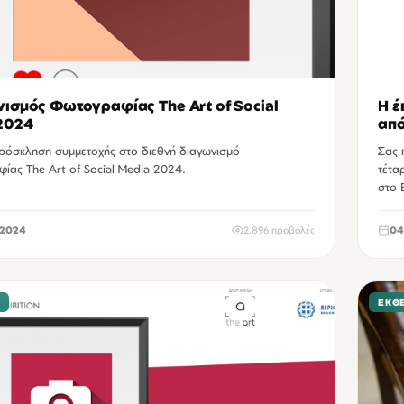
ισμός Φωτογραφίας The Art of Social
Η έ
2024
από
πρόσκληση συμμετοχής στο διεθνή διαγωνισμό
Σας 
ίας The Art of Social Media 2024.
τέτα
στο 
2024
2,896 προβολές
04
Σ
ΕΚΘΈ