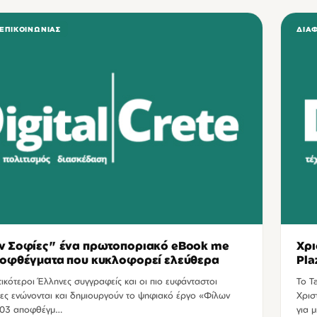
 ΕΠΙΚΟΙΝΩΝΊΑΣ
ΔΙΆ
ν Σοφίες" ένα πρωτοποριακό eBook me
Χρι
οφθέγματα που κυκλοφορεί ελεύθερα
Pla
ικότεροι Έλληνες συγγραφείς και οι πιο ευφάνταστοι
Το T
ες ενώνονται και δημιουργούν το ψηφιακό έργο «Φίλων
Χρισ
203 αποφθέγμ…
για 