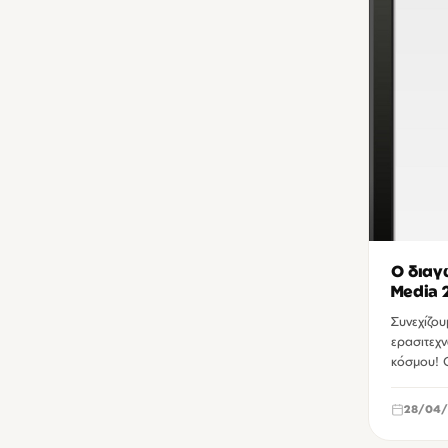
Ο διαγ
Media 
Συνεχίζου
ερασιτεχ
κόσμου! 
28/04/