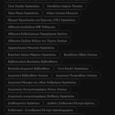
Cine Studio Ηρακλείου
Heraklion Improv Theater
Talos Plaza Ηρακλείου
Video Games Museum
Ίδρυμα Τεχνολογίας και Έρευνας (ΙΤΕ) Ηρακλείου
Αίθουσα Διαλέξεων ΙΜΣ Ρεθύμνου
Αίθουσα Εκδηλώσεων Περιφέρειας Κρήτης
Αίθουσα Ομίλου Φίλων της Τέχνης Χανίων
Αρχαιολογικό Μουσείο Ηρακλείου
Βασιλική Αγίου Μάρκου Ηρακλείου
Βενιζέλειο Ωδείο Χανίων
Βιβλιοπωλείο Βικελαίας Βιβλιοθήκης
Βικελαία Δημοτική Βιβλιοθήκη
Γεντί Κουλέ Ηρακλείου
Δημοτική Βιβλιοθήκη Χανίων
Δημοτική Πινακοθήκη Χανίων
Δημοτικό Μέγαρο της οδού Ανδρόγεω Ηρακλείου
Δημοτικός Κινηματογράφος Κήπος Χανίων
Δημοτικός κινηματογράφος Βηθλεέμ Ηρακλείου
ΔιαRτηρητέο Ηράκλειο
Διεθνές Εκθεσιακό Κέντρο Κρήτης
Εκθεσιακό - Συνεδριακό Κέντρο Αρκαλοχωρίου