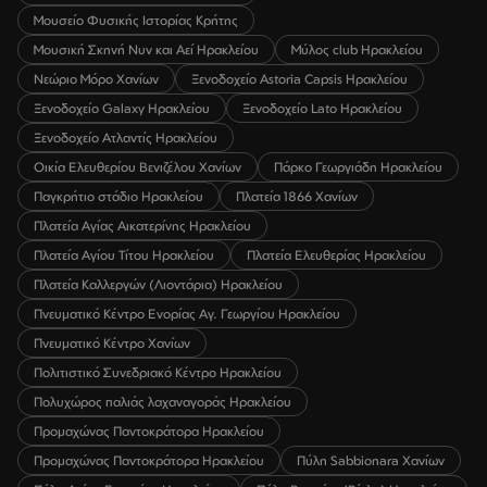
Μουσείο Φυσικής Ιστορίας Κρήτης
Μουσική Σκηνή Νυν και Αεί Ηρακλείου
Μύλος club Ηρακλείου
Νεώριο Μόρο Χανίων
Ξενοδοχείο Astoria Capsis Ηρακλείου
Ξενοδοχείο Galaxy Ηρακλείου
Ξενοδοχείο Lato Ηρακλείου
Ξενοδοχείο Ατλαντίς Ηρακλείου
Οικία Ελευθερίου Βενιζέλου Χανίων
Πάρκο Γεωργιάδη Ηρακλείου
Παγκρήτιο στάδιο Ηρακλείου
Πλατεία 1866 Χανίων
Πλατεία Αγίας Αικατερίνης Ηρακλείου
Πλατεία Αγίου Τίτου Ηρακλείου
Πλατεία Ελευθερίας Ηρακλείου
Πλατεία Καλλεργών (Λιοντάρια) Ηρακλείου
Πνευματικό Κέντρο Ενορίας Αγ. Γεωργίου Ηρακλείου
Πνευματικό Κέντρο Χανίων
Πολιτιστικό Συνεδριακό Κέντρο Ηρακλείου
Πολυχώρος παλιάς λαχαναγοράς Ηρακλείου
Προμαχώνας Παντοκράτορα Ηρακλείου
Προμαχώνας Παντοκράτορα Ηρακλείου
Πύλη Sabbionara Χανίων