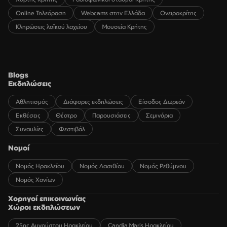
Online Τηλεόραση
Webcams στην Ελλάδα
Ονειροκρίτης
Κληρώσεις λαϊκού λαχείου
Μουσεία Κρήτης
Blogs
Εκδηλώσεις
Αθλητισμός
Διάφορες εκδηλώσεις
Είσοδος Δωρεάν
Εκθέσεις
Θέατρο
Παρουσιάσεις
Σεμινάρια
Συναυλίες
Φεστιβάλ
Νομοί
Νομός Ηρακλείου
Νομός Λασιθίου
Νομός Ρεθύμνου
Νομός Χανίων
Χορηγοί επικοινωνίας
Χώροι εκδηλώσεων
25ης Αυγούστου Ηρακλείου
Candia Maris Ηρακλείου