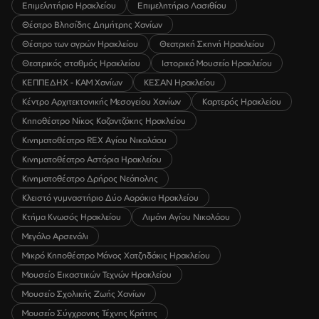
Επιμελητήριο Ηρακλείου
Επιμελητήριο Λασιθίου
Θέατρο Βλησίδης Δημήτρης Χανίων
Θέατρο των αγρών Ηρακλείου
Θεατρική Σκηνή Ηρακλείου
Θεατρικός σταθμός Ηρακλείου
Ιστορικό Μουσείο Ηρακλείου
ΚΕΠΠΕΔΗΧ - ΚΑΜ Χανίων
ΚΕΣΑΝ Ηρακλείου
Κέντρο Αρχιτεκτονικής Μεσογείου Χανίων
Καρτερός Ηρακλείου
Κηποθέατρο Νίκος Καζαντζάκης Ηρακλείου
Κινηματοθέατρο REX Αγίου Νικολάου
Κινηματοθέατρο Αστόρια Ηρακλείου
Κινηματοθέατρο Δρήρος Νεάπολης
Κλειστό γυμναστήριο Δύο Αοράκια Ηρακλείου
Κτήμα Κνωσός Ηρακλείου
Λιμάνι Αγίου Νικολάου
Μεγάλο Αρσενάλι
Μικρό Κηποθέατρο Μάνος Χατζηδάκις Ηρακλείου
Μουσείο Εικαστικών Τεχνών Ηρακλείου
Μουσείο Σχολικής Ζωής Χανίων
Μουσείο Σύγχρονης Τέχνης Κρήτης