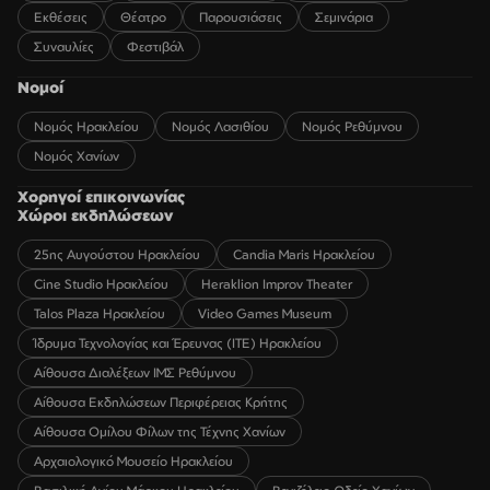
Εκθέσεις
Θέατρο
Παρουσιάσεις
Σεμινάρια
Συναυλίες
Φεστιβάλ
Νομοί
Νομός Ηρακλείου
Νομός Λασιθίου
Νομός Ρεθύμνου
Νομός Χανίων
Χορηγοί επικοινωνίας
Χώροι εκδηλώσεων
25ης Αυγούστου Ηρακλείου
Candia Maris Ηρακλείου
Cine Studio Ηρακλείου
Heraklion Improv Theater
Talos Plaza Ηρακλείου
Video Games Museum
Ίδρυμα Τεχνολογίας και Έρευνας (ΙΤΕ) Ηρακλείου
Αίθουσα Διαλέξεων ΙΜΣ Ρεθύμνου
Αίθουσα Εκδηλώσεων Περιφέρειας Κρήτης
Αίθουσα Ομίλου Φίλων της Τέχνης Χανίων
Αρχαιολογικό Μουσείο Ηρακλείου