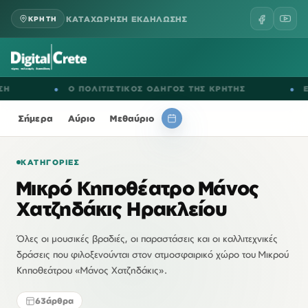
ΚΑΤΑΧΩΡΗΣΗ ΕΚΔΗΛΩΣΗΣ
ΚΡΗΤΗ
●
Ο ΠΟΛΙΤΙΣΤΙΚΟΣ ΟΔΗΓΟΣ ΤΗΣ ΚΡΗΤΗΣ
●
ΕΚΔΗΛΩΣΕ
Σήμερα
Αύριο
Μεθαύριο
ΚΑΤΗΓΟΡΊΕΣ
Μικρό Κηποθέατρο Μάνος
Χατζηδάκις Ηρακλείου
Όλες οι μουσικές βραδιές, οι παραστάσεις και οι καλλιτεχνικές
δράσεις που φιλοξενούνται στον ατμοσφαιρικό χώρο του Μικρού
Κηποθεάτρου «Μάνος Χατζηδάκις».
63
άρθρα