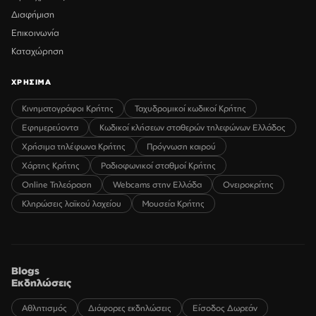
Διαφήμιση
Επικοινωνία
Καταχώρηση
ΧΡΗΣΙΜΑ
Κινηματογράφοι Κρήτης
Ταχυδρομικοί κωδικοί Κρήτης
Εφημερεύοντα
Κωδικοί κλήσεων σταθερών τηλεφώνων Ελλάδος
Χρήσιμα τηλέφωνα Κρήτης
Πρόγνωση καιρού
Χάρτης Κρήτης
Ραδιοφωνικοί σταθμοί Κρήτης
Online Τηλεόραση
Webcams στην Ελλάδα
Ονειροκρίτης
Κληρώσεις λαϊκού λαχείου
Μουσεία Κρήτης
Blogs
Εκδηλώσεις
Αθλητισμός
Διάφορες εκδηλώσεις
Είσοδος Δωρεάν