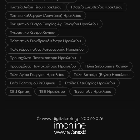
Πλατεία Αγίου Τίτου Ηρακλείου
Πλατεία Ελευθερίας Ηρακλείου
Πλατεία Καλλεργών (Λιοντάρια) Ηρακλείου
Πνευματικό Κέντρο Ενορίας Αγ. Γεωργίου Ηρακλείου
Πνευματικό Κέντρο Χανίων
Πολιτιστικό Συνεδριακό Κέντρο Ηρακλείου
Πολυχώρος παλιάς λαχαναγοράς Ηρακλείου
Προμαχώνας Παντοκράτορα Ηρακλείου
Προμαχώνας Παντοκράτορα Ηρακλείου
Πύλη Sabbionara Χανίων
Πύλη Αγίου Γεωργίου Ηρακλείου
Πύλη Βιττούρι (Βίγλα) Ηρακλείου
Σπίτι Πολιτισμού Ρεθύμνου
Στάδιο Ελευθερίας Ηρακλείου
Τ.Ε.Ι Κρήτης
ΤΕΕ Ηρακλείου
Τεχνόπολις Ηρακλείου
© www.digitalcrete.gr 2007-2026