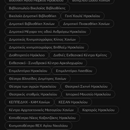
Βασιλική Αγίου Μάρκου Ηρακλείου
Βενιζέλειο Ωδείο Χανίων
Βιβλιοπωλείο Βικελαίας Βιβλιοθήκης
Βικελαία Δημοτική Βιβλιοθήκη
Γεντί Κουλέ Ηρακλείου
Δημοτική Βιβλιοθήκη Χανίων
Δημοτική Πινακοθήκη Χανίων
Δημοτικό Μέγαρο της οδού Ανδρόγεω Ηρακλείου
Δημοτικός Κινηματογράφος Κήπος Χανίων
Δημοτικός κινηματογράφος Βηθλεέμ Ηρακλείου
ΔιαRτηρητέο Ηράκλειο
Διεθνές Εκθεσιακό Κέντρο Κρήτης
Εκθεσιακό - Συνεδριακό Κέντρο Αρκαλοχωρίου
Επιμελητήριο Ηρακλείου
Επιμελητήριο Λασιθίου
Θέατρο Βλησίδης Δημήτρης Χανίων
Θέατρο των αγρών Ηρακλείου
Θεατρική Σκηνή Ηρακλείου
Θεατρικός σταθμός Ηρακλείου
Ιστορικό Μουσείο Ηρακλείου
ΚΕΠΠΕΔΗΧ - ΚΑΜ Χανίων
ΚΕΣΑΝ Ηρακλείου
Κέντρο Αρχιτεκτονικής Μεσογείου Χανίων
Καρτερός Ηρακλείου
Κηποθέατρο Νίκος Καζαντζάκης Ηρακλείου
Κινηματοθέατρο REX Αγίου Νικολάου