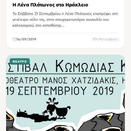
Η Λένα Πλάτωνος στο Ηράκλειο
Το Σάββατο 21 Σεπτεμβρίου η Λένα Πλάτωνος επιστρέφει στη
γενέτειρα πόλη της, στην αποχαιρετιστήρια συναυλία του
καλοκαιριού, στο κηποθέατρ…
16/09/2019
1,910 προβολές
ΘΈΑΤΡΟ