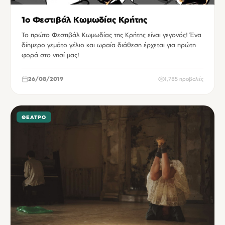
1ο Φεστιβάλ Κωμωδίας Κρήτης
Το πρώτο Φεστιβάλ Κωμωδίας της Κρήτης είναι γεγονός! Ένα
δίημερο γεμάτο γέλιο και ωραία διάθεση έρχεται για πρώτη
φορά στο νησί μας!
26/08/2019
1,785 προβολές
ΘΈΑΤΡΟ