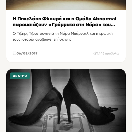
Η Πηνελόπη Φλουρή και η Ομάδα Abnormal
παρουσιάζουν «Γράμματα στη Νόρα» του
James Joyce
Ο Τζέημς Τζόυς συναντά τη Νόρα Μπάρνακλ και η ερωτική
τους ιστορία αναβιώνει επί σκηνής
06/08/2019
1,146 προβολές
ΘΈΑΤΡΟ