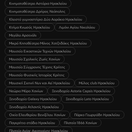
Κινηματοθέατρο Αστόρια Ηρακλείου
Κινηματοθέατρο Δρήρος Νεάπολης
Κλειστό γυμναστήριο Δύο Αοράκια Ηρακλείου
Κτήμα Κνωσός Ηρακλείου
Λιμάνι Αγίου Νικολάου
Μεγάλο Αρσενάλι
Μικρό Κηποθέατρο Μάνος Χατζηδάκις Ηρακλείου
Μουσείο Εικαστικών Τεχνών Ηρακλείου
Μουσείο Σχολικής Ζωής Χανίων
Μουσείο Σύγχρονης Τέχνης Κρήτης
Μουσείο Φυσικής Ιστορίας Κρήτης
Μουσική Σκηνή Νυν και Αεί Ηρακλείου
Μύλος club Ηρακλείου
Νεώριο Μόρο Χανίων
Ξενοδοχείο Astoria Capsis Ηρακλείου
Ξενοδοχείο Galaxy Ηρακλείου
Ξενοδοχείο Lato Ηρακλείου
Ξενοδοχείο Ατλαντίς Ηρακλείου
Οικία Ελευθερίου Βενιζέλου Χανίων
Πάρκο Γεωργιάδη Ηρακλείου
Παγκρήτιο στάδιο Ηρακλείου
Πλατεία 1866 Χανίων
Πλατεία Αγίας Αικατερίνης Ηρακλείου