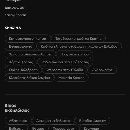
Επικοινωνία
Καταχώρηση
ΧΡΗΣΙΜΑ
Κινηματογράφοι Κρήτης
Ταχυδρομικοί κωδικοί Κρήτης
Εφημερεύοντα
Κωδικοί κλήσεων σταθερών τηλεφώνων Ελλάδος
Χρήσιμα τηλέφωνα Κρήτης
Πρόγνωση καιρού
Χάρτης Κρήτης
Ραδιοφωνικοί σταθμοί Κρήτης
Online Τηλεόραση
Webcams στην Ελλάδα
Ονειροκρίτης
Κληρώσεις λαϊκού λαχείου
Μουσεία Κρήτης
Blogs
Εκδηλώσεις
Αθλητισμός
Διάφορες εκδηλώσεις
Είσοδος Δωρεάν
Εκθέσεις
Θέατρο
Παρουσιάσεις
Σεμινάρια