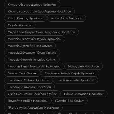
Κινηματοθέατρο Δρήρος Νεάπολης
Κλειστό γυμναστήριο Δύο Αοράκια Ηρακλείου
Κτήμα Κνωσός Ηρακλείου
Λιμάνι Αγίου Νικολάου
Μεγάλο Αρσενάλι
Μικρό Κηποθέατρο Μάνος Χατζηδάκις Ηρακλείου
Μουσείο Εικαστικών Τεχνών Ηρακλείου
Μουσείο Σχολικής Ζωής Χανίων
Μουσείο Σύγχρονης Τέχνης Κρήτης
Μουσείο Φυσικής Ιστορίας Κρήτης
Μουσική Σκηνή Νυν και Αεί Ηρακλείου
Μύλος club Ηρακλείου
Νεώριο Μόρο Χανίων
Ξενοδοχείο Astoria Capsis Ηρακλείου
Ξενοδοχείο Galaxy Ηρακλείου
Ξενοδοχείο Lato Ηρακλείου
Ξενοδοχείο Ατλαντίς Ηρακλείου
Οικία Ελευθερίου Βενιζέλου Χανίων
Πάρκο Γεωργιάδη Ηρακλείου
Παγκρήτιο στάδιο Ηρακλείου
Πλατεία 1866 Χανίων
Πλατεία Αγίας Αικατερίνης Ηρακλείου