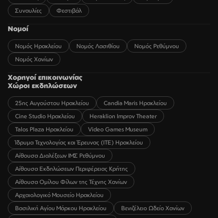
Συναυλίες
Φεστιβάλ
Νομοί
Νομός Ηρακλείου
Νομός Λασιθίου
Νομός Ρεθύμνου
Νομός Χανίων
Χορηγοί επικοινωνίας
Χώροι εκδηλώσεων
25ης Αυγούστου Ηρακλείου
Candia Maris Ηρακλείου
Cine Studio Ηρακλείου
Heraklion Improv Theater
Talos Plaza Ηρακλείου
Video Games Museum
Ίδρυμα Τεχνολογίας και Έρευνας (ΙΤΕ) Ηρακλείου
Αίθουσα Διαλέξεων ΙΜΣ Ρεθύμνου
Αίθουσα Εκδηλώσεων Περιφέρειας Κρήτης
Αίθουσα Ομίλου Φίλων της Τέχνης Χανίων
Αρχαιολογικό Μουσείο Ηρακλείου
Βασιλική Αγίου Μάρκου Ηρακλείου
Βενιζέλειο Ωδείο Χανίων