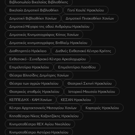
Βιβλιοπωλείο Βικελαίας Βιβλιοθήκης
Βικελαία Δημοτική Βιβλιοθήκη
Γεντί Κουλέ Ηρακλείου
Δημοτική Βιβλιοθήκη Χανίων
Δημοτική Πινακοθήκη Χανίων
Δημοτικό Μέγαρο της οδού Ανδρόγεω Ηρακλείου
Δημοτικός Κινηματογράφος Κήπος Χανίων
Δημοτικός κινηματογράφος Βηθλεέμ Ηρακλείου
ΔιαRτηρητέο Ηράκλειο
Διεθνές Εκθεσιακό Κέντρο Κρήτης
Εκθεσιακό - Συνεδριακό Κέντρο Αρκαλοχωρίου
Επιμελητήριο Ηρακλείου
Επιμελητήριο Λασιθίου
Θέατρο Βλησίδης Δημήτρης Χανίων
Θέατρο των αγρών Ηρακλείου
Θεατρική Σκηνή Ηρακλείου
Θεατρικός σταθμός Ηρακλείου
Ιστορικό Μουσείο Ηρακλείου
ΚΕΠΠΕΔΗΧ - ΚΑΜ Χανίων
ΚΕΣΑΝ Ηρακλείου
Κέντρο Αρχιτεκτονικής Μεσογείου Χανίων
Καρτερός Ηρακλείου
Κηποθέατρο Νίκος Καζαντζάκης Ηρακλείου
Κινηματοθέατρο REX Αγίου Νικολάου
Κινηματοθέατρο Αστόρια Ηρακλείου