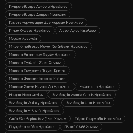
Κινηματοθέατρο Αστόρια Ηρακλείου
Κινηματοθέατρο Δρήρος Νεάπολης
Κλειστό γυμναστήριο Δύο Αοράκια Ηρακλείου
Κτήμα Κνωσός Ηρακλείου
Λιμάνι Αγίου Νικολάου
Μεγάλο Αρσενάλι
Μικρό Κηποθέατρο Μάνος Χατζηδάκις Ηρακλείου
Μουσείο Εικαστικών Τεχνών Ηρακλείου
Μουσείο Σχολικής Ζωής Χανίων
Μουσείο Σύγχρονης Τέχνης Κρήτης
Μουσείο Φυσικής Ιστορίας Κρήτης
Μουσική Σκηνή Νυν και Αεί Ηρακλείου
Μύλος club Ηρακλείου
Νεώριο Μόρο Χανίων
Ξενοδοχείο Astoria Capsis Ηρακλείου
Ξενοδοχείο Galaxy Ηρακλείου
Ξενοδοχείο Lato Ηρακλείου
Ξενοδοχείο Ατλαντίς Ηρακλείου
Οικία Ελευθερίου Βενιζέλου Χανίων
Πάρκο Γεωργιάδη Ηρακλείου
Παγκρήτιο στάδιο Ηρακλείου
Πλατεία 1866 Χανίων