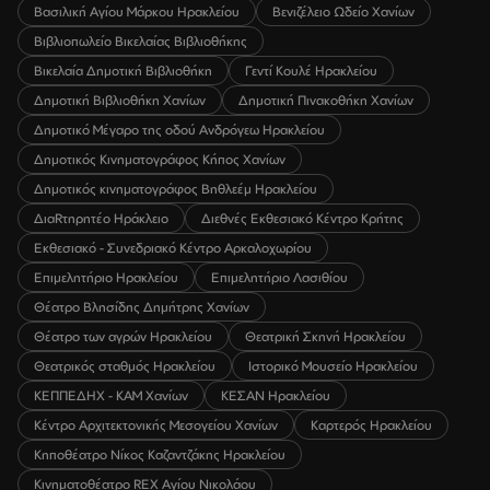
Βασιλική Αγίου Μάρκου Ηρακλείου
Βενιζέλειο Ωδείο Χανίων
Βιβλιοπωλείο Βικελαίας Βιβλιοθήκης
Βικελαία Δημοτική Βιβλιοθήκη
Γεντί Κουλέ Ηρακλείου
Δημοτική Βιβλιοθήκη Χανίων
Δημοτική Πινακοθήκη Χανίων
Δημοτικό Μέγαρο της οδού Ανδρόγεω Ηρακλείου
Δημοτικός Κινηματογράφος Κήπος Χανίων
Δημοτικός κινηματογράφος Βηθλεέμ Ηρακλείου
ΔιαRτηρητέο Ηράκλειο
Διεθνές Εκθεσιακό Κέντρο Κρήτης
Εκθεσιακό - Συνεδριακό Κέντρο Αρκαλοχωρίου
Επιμελητήριο Ηρακλείου
Επιμελητήριο Λασιθίου
Θέατρο Βλησίδης Δημήτρης Χανίων
Θέατρο των αγρών Ηρακλείου
Θεατρική Σκηνή Ηρακλείου
Θεατρικός σταθμός Ηρακλείου
Ιστορικό Μουσείο Ηρακλείου
ΚΕΠΠΕΔΗΧ - ΚΑΜ Χανίων
ΚΕΣΑΝ Ηρακλείου
Κέντρο Αρχιτεκτονικής Μεσογείου Χανίων
Καρτερός Ηρακλείου
Κηποθέατρο Νίκος Καζαντζάκης Ηρακλείου
Κινηματοθέατρο REX Αγίου Νικολάου