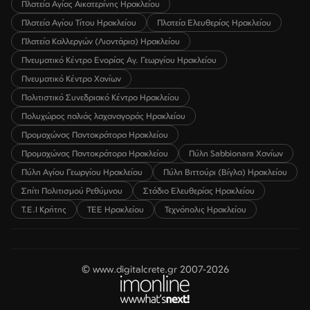
Πλατεία Αγίας Αικατερίνης Ηρακλείου
Πλατεία Αγίου Τίτου Ηρακλείου
Πλατεία Ελευθερίας Ηρακλείου
Πλατεία Καλλεργών (Λιοντάρια) Ηρακλείου
Πνευματικό Κέντρο Ενορίας Αγ. Γεωργίου Ηρακλείου
Πνευματικό Κέντρο Χανίων
Πολιτιστικό Συνεδριακό Κέντρο Ηρακλείου
Πολυχώρος παλιάς λαχαναγοράς Ηρακλείου
Προμαχώνας Παντοκράτορα Ηρακλείου
Προμαχώνας Παντοκράτορα Ηρακλείου
Πύλη Sabbionara Χανίων
Πύλη Αγίου Γεωργίου Ηρακλείου
Πύλη Βιττούρι (Βίγλα) Ηρακλείου
Σπίτι Πολιτισμού Ρεθύμνου
Στάδιο Ελευθερίας Ηρακλείου
Τ.Ε.Ι Κρήτης
ΤΕΕ Ηρακλείου
Τεχνόπολις Ηρακλείου
© www.digitalcrete.gr 2007-2026