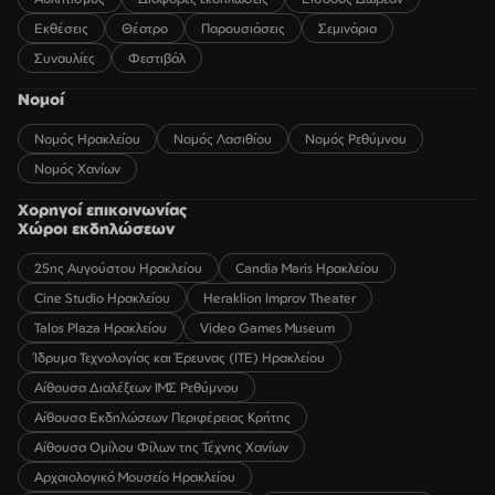
Εκθέσεις
Θέατρο
Παρουσιάσεις
Σεμινάρια
Συναυλίες
Φεστιβάλ
Νομοί
Νομός Ηρακλείου
Νομός Λασιθίου
Νομός Ρεθύμνου
Νομός Χανίων
Χορηγοί επικοινωνίας
Χώροι εκδηλώσεων
25ης Αυγούστου Ηρακλείου
Candia Maris Ηρακλείου
Cine Studio Ηρακλείου
Heraklion Improv Theater
Talos Plaza Ηρακλείου
Video Games Museum
Ίδρυμα Τεχνολογίας και Έρευνας (ΙΤΕ) Ηρακλείου
Αίθουσα Διαλέξεων ΙΜΣ Ρεθύμνου
Αίθουσα Εκδηλώσεων Περιφέρειας Κρήτης
Αίθουσα Ομίλου Φίλων της Τέχνης Χανίων
Αρχαιολογικό Μουσείο Ηρακλείου