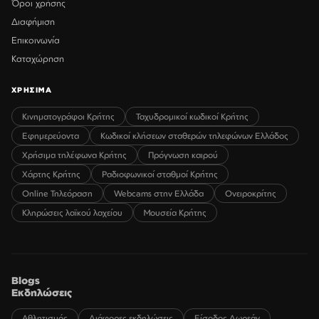
Όροι χρήσης
Διαφήμιση
Επικοινωνία
Καταχώρηση
ΧΡΗΣΙΜΑ
Κινηματογράφοι Κρήτης
Ταχυδρομικοί κωδικοί Κρήτης
Εφημερεύοντα
Κωδικοί κλήσεων σταθερών τηλεφώνων Ελλάδος
Χρήσιμα τηλέφωνα Κρήτης
Πρόγνωση καιρού
Χάρτης Κρήτης
Ραδιοφωνικοί σταθμοί Κρήτης
Online Τηλεόραση
Webcams στην Ελλάδα
Ονειροκρίτης
Κληρώσεις λαϊκού λαχείου
Μουσεία Κρήτης
Blogs
Εκδηλώσεις
Αθλητισμός
Διάφορες εκδηλώσεις
Είσοδος Δωρεάν