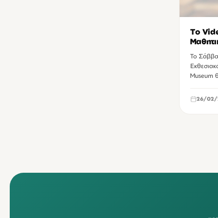
Το Vid
Μαθητι
Ηρακλ
Το Σάββα
Εκθεσιακ
Museum θ
26/02/