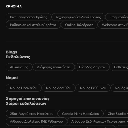
ΧΡΗΣΙΜΑ
Κινηματογράφοι Κρήτης
Ταχυδρομικοί κωδικοί Κρήτης
Εφημερεύο
Ραδιοφωνικοί σταθμοί Κρήτης
Online Τηλεόραση
Webcams στην 
Blogs
Εκδηλώσεις
Αθλητισμός
Διάφορες εκδηλώσεις
Είσοδος Δωρεάν
Εκθέσεις
Νομοί
Νομός Ηρακλείου
Νομός Λασιθίου
Νομός Ρεθύμνου
Νομός Χ
Χορηγοί επικοινωνίας
Χώροι εκδηλώσεων
25ης Αυγούστου Ηρακλείου
Candia Maris Ηρακλείου
Cine Studio 
Αίθουσα Διαλέξεων ΙΜΣ Ρεθύμνου
Αίθουσα Εκδηλώσεων Περιφέρειας 