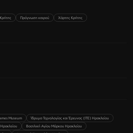
Κρήτης
Πρόγνωση καιρού
Χάρτης Κρήτης
ames Museum
Ίδρυμα Τεχνολογίας και Έρευνας (ΙΤΕ) Ηρακλείου
 Ηρακλείου
Βασιλική Αγίου Μάρκου Ηρακλείου