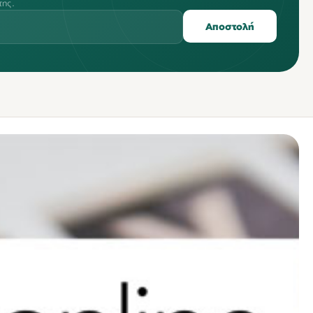
της.
Αποστολή