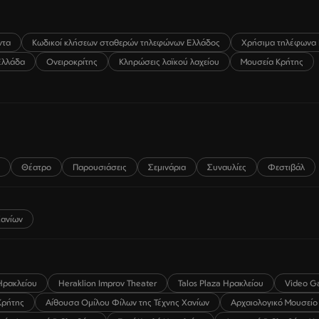
ντα
Κωδικοί κλήσεων σταθερών τηλεφώνων Ελλάδος
Χρήσιμα τηλέφωνα 
Ελλάδα
Ονειροκρίτης
Κληρώσεις λαϊκού λαχείου
Μουσεία Κρήτης
Θέατρο
Παρουσιάσεις
Σεμινάρια
Συναυλίες
Φεστιβάλ
ανίων
Ηρακλείου
Heraklion Improv Theater
Talos Plaza Ηρακλείου
Video G
Κρήτης
Αίθουσα Ομίλου Φίλων της Τέχνης Χανίων
Αρχαιολογικό Μουσείο