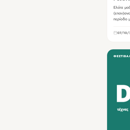
Ελάτε μαζ
(επαν)ανα
περίοδο 
07/10/
ΦΕΣΤΙΒΆ