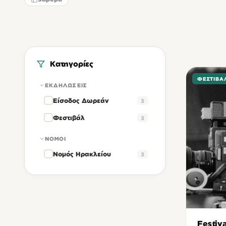
Κατηγορίες
ΦΕΣΤΙΒΆ
ΕΚΔΗΛΏΣΕΙΣ
Είσοδος Δωρεάν
3
Φεστιβάλ
3
ΝΟΜΟΊ
Νομός Ηρακλείου
3
Festiva