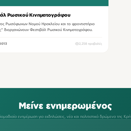
βάλ Ρωσικού Κινηματογράφου
ος Ρωσόφωνων Νομού Ηρακλείου και το φροντιστήριο
ς" διοργανώνουν Φεστιβάλ Ρωσικού Κινηματογράφου.
2013
2,258 προβολές
Μείνε ενημερωμένος
ομαδιαία ενημέρωση για εκδηλώσεις, νέα και πολιτιστικά δρώμενα της Κρή