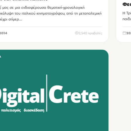
Φεσ
ί μας σε μια ενδιαφέρουσα θεματική-χρονολογική
Η Τρ
κάλυψη του ιταλικού κινηματογράφου, από τη μεταπολεμική
παιδ
μέχρι σήμερ…
2014
2,540 προβολές
20
Λ