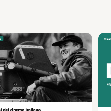
Λ
ΦΕΣ
l del cinema Italiano