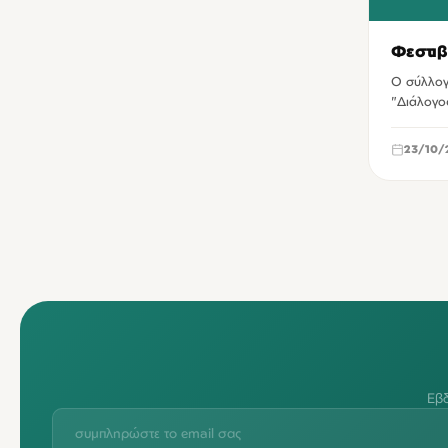
Φεστι
Ο σύλλογ
"Διάλογο
23/10/
Εβδ