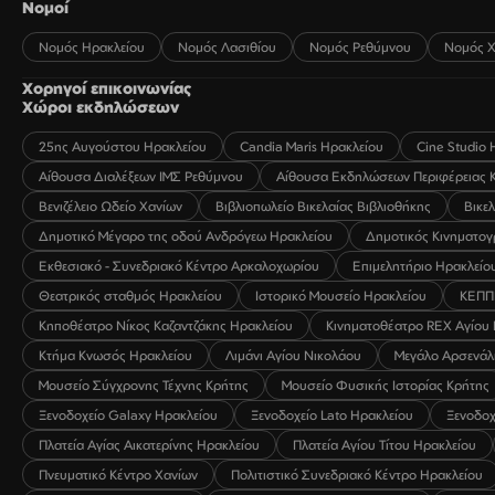
Νομοί
Νομός Ηρακλείου
Νομός Λασιθίου
Νομός Ρεθύμνου
Νομός Χ
Χορηγοί επικοινωνίας
Χώροι εκδηλώσεων
25ης Αυγούστου Ηρακλείου
Candia Maris Ηρακλείου
Cine Studio 
Αίθουσα Διαλέξεων ΙΜΣ Ρεθύμνου
Αίθουσα Εκδηλώσεων Περιφέρειας 
Βενιζέλειο Ωδείο Χανίων
Βιβλιοπωλείο Βικελαίας Βιβλιοθήκης
Βικε
Δημοτικό Μέγαρο της οδού Ανδρόγεω Ηρακλείου
Δημοτικός Κινηματο
Εκθεσιακό - Συνεδριακό Κέντρο Αρκαλοχωρίου
Επιμελητήριο Ηρακλείο
Θεατρικός σταθμός Ηρακλείου
Ιστορικό Μουσείο Ηρακλείου
ΚΕΠΠ
Κηποθέατρο Νίκος Καζαντζάκης Ηρακλείου
Κινηματοθέατρο REX Αγίου
Κτήμα Κνωσός Ηρακλείου
Λιμάνι Αγίου Νικολάου
Μεγάλο Αρσενάλ
Μουσείο Σύγχρονης Τέχνης Κρήτης
Μουσείο Φυσικής Ιστορίας Κρήτης
Ξενοδοχείο Galaxy Ηρακλείου
Ξενοδοχείο Lato Ηρακλείου
Ξενοδοχ
Πλατεία Αγίας Αικατερίνης Ηρακλείου
Πλατεία Αγίου Τίτου Ηρακλείου
Πνευματικό Κέντρο Χανίων
Πολιτιστικό Συνεδριακό Κέντρο Ηρακλείου