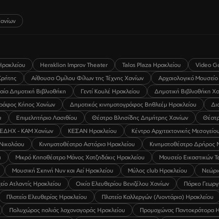
ανίων
Ηρακλείου
Heraklion Improv Theater
Talos Plaza Ηρακλείου
Video G
Κρήτης
Αίθουσα Ομίλου Φίλων της Τέχνης Χανίων
Αρχαιολογικό Μουσείο
λαία Δημοτική Βιβλιοθήκη
Γεντί Κουλέ Ηρακλείου
Δημοτική Βιβλιοθήκη Χ
γράφος Κήπος Χανίων
Δημοτικός κινηματογράφος Βηθλεέμ Ηρακλείου
Δι
υ
Επιμελητήριο Λασιθίου
Θέατρο Βλησίδης Δημήτρης Χανίων
Θέατρ
ΕΔΗΧ - ΚΑΜ Χανίων
ΚΕΣΑΝ Ηρακλείου
Κέντρο Αρχιτεκτονικής Μεσογείο
 Νικολάου
Κινηματοθέατρο Αστόρια Ηρακλείου
Κινηματοθέατρο Δρήρος 
ι
Μικρό Κηποθέατρο Μάνος Χατζηδάκις Ηρακλείου
Μουσείο Εικαστικών Τ
Μουσική Σκηνή Νυν και Αεί Ηρακλείου
Μύλος club Ηρακλείου
Νεώρι
είο Ατλαντίς Ηρακλείου
Οικία Ελευθερίου Βενιζέλου Χανίων
Πάρκο Γεωργ
Πλατεία Ελευθερίας Ηρακλείου
Πλατεία Καλλεργών (Λιοντάρια) Ηρακλείου
Πολυχώρος παλιάς λαχαναγοράς Ηρακλείου
Προμαχώνας Παντοκράτορα Η