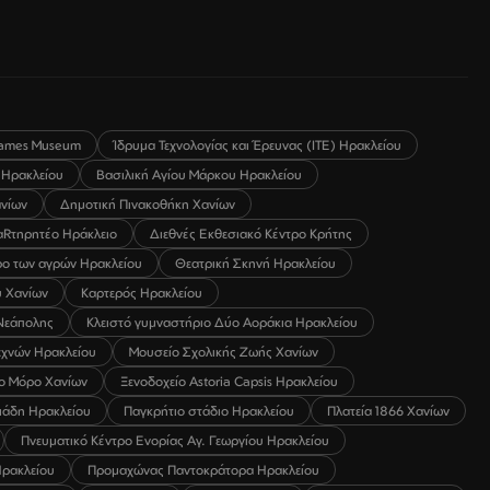
ames Museum
Ίδρυμα Τεχνολογίας και Έρευνας (ΙΤΕ) Ηρακλείου
 Ηρακλείου
Βασιλική Αγίου Μάρκου Ηρακλείου
ανίων
Δημοτική Πινακοθήκη Χανίων
αRτηρητέο Ηράκλειο
Διεθνές Εκθεσιακό Κέντρο Κρήτης
ο των αγρών Ηρακλείου
Θεατρική Σκηνή Ηρακλείου
υ Χανίων
Καρτερός Ηρακλείου
Νεάπολης
Κλειστό γυμναστήριο Δύο Αοράκια Ηρακλείου
εχνών Ηρακλείου
Μουσείο Σχολικής Ζωής Χανίων
ο Μόρο Χανίων
Ξενοδοχείο Astoria Capsis Ηρακλείου
ιάδη Ηρακλείου
Παγκρήτιο στάδιο Ηρακλείου
Πλατεία 1866 Χανίων
Πνευματικό Κέντρο Ενορίας Αγ. Γεωργίου Ηρακλείου
ρακλείου
Προμαχώνας Παντοκράτορα Ηρακλείου