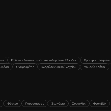
ντα
Κωδικοί κλήσεων σταθερών τηλεφώνων Ελλάδος
Χρήσιμα τηλέφωνα 
Ελλάδα
Ονειροκρίτης
Κληρώσεις λαϊκού λαχείου
Μουσεία Κρήτης
Θέατρο
Παρουσιάσεις
Σεμινάρια
Συναυλίες
Φεστιβάλ