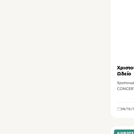
Χριστο
Ωδείο
Χριστουγ
CONCERT
28/12/
ΔΙΆΦΟΡΕ