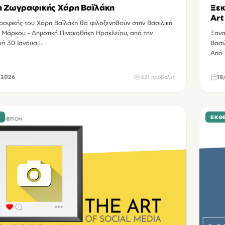
η Ζωγραφικής Χάρη Βαϊλάκη
Ξεκ
Art
ραφικής του Χάρη Βαϊλάκη θα φιλοξενηθούν στην Βασιλική
 Μάρκου - Δημοτική Πινακοθήκη Ηρακλείου, από την
Ξανα
ή 30 Ιανουα…
Βασι
Από
/2026
331 προβολές
18
Σ
ΕΚΘΈ