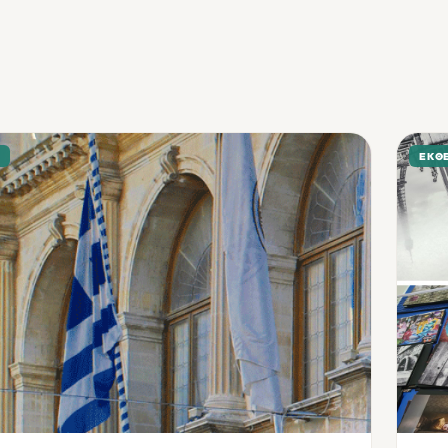
Σ
ΕΚΘΈ