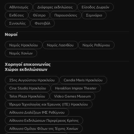
Αθλητισμός
Διάφορες εκδηλώσεις
Είσοδος Δωρεάν
Εκθέσεις
Θέατρο
Παρουσιάσεις
Σεμινάρια
Συναυλίες
Φεστιβάλ
Νομοί
Νομός Ηρακλείου
Νομός Λασιθίου
Νομός Ρεθύμνου
Νομός Χανίων
Χορηγοί επικοινωνίας
Χώροι εκδηλώσεων
25ης Αυγούστου Ηρακλείου
Candia Maris Ηρακλείου
Cine Studio Ηρακλείου
Heraklion Improv Theater
Talos Plaza Ηρακλείου
Video Games Museum
Ίδρυμα Τεχνολογίας και Έρευνας (ΙΤΕ) Ηρακλείου
Αίθουσα Διαλέξεων ΙΜΣ Ρεθύμνου
Αίθουσα Εκδηλώσεων Περιφέρειας Κρήτης
Αίθουσα Ομίλου Φίλων της Τέχνης Χανίων