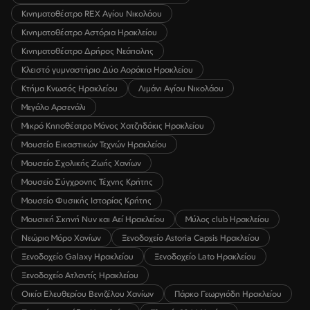
Κινηματοθέατρο REX Αγίου Νικολάου
Κινηματοθέατρο Αστόρια Ηρακλείου
Κινηματοθέατρο Δρήρος Νεάπολης
Κλειστό γυμναστήριο Δύο Αοράκια Ηρακλείου
Κτήμα Κνωσός Ηρακλείου
Λιμάνι Αγίου Νικολάου
Μεγάλο Αρσενάλι
Μικρό Κηποθέατρο Μάνος Χατζηδάκις Ηρακλείου
Μουσείο Εικαστικών Τεχνών Ηρακλείου
Μουσείο Σχολικής Ζωής Χανίων
Μουσείο Σύγχρονης Τέχνης Κρήτης
Μουσείο Φυσικής Ιστορίας Κρήτης
Μουσική Σκηνή Νυν και Αεί Ηρακλείου
Μύλος club Ηρακλείου
Νεώριο Μόρο Χανίων
Ξενοδοχείο Astoria Capsis Ηρακλείου
Ξενοδοχείο Galaxy Ηρακλείου
Ξενοδοχείο Lato Ηρακλείου
Ξενοδοχείο Ατλαντίς Ηρακλείου
Οικία Ελευθερίου Βενιζέλου Χανίων
Πάρκο Γεωργιάδη Ηρακλείου