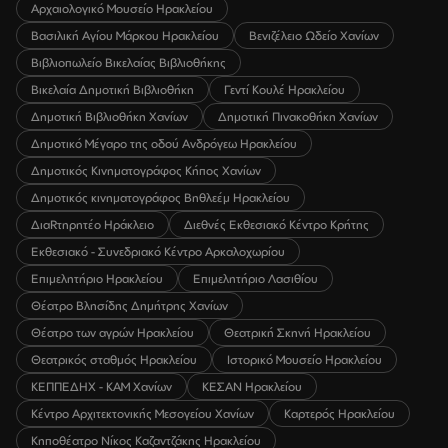
Αρχαιολογικό Μουσείο Ηρακλείου
Βασιλική Αγίου Μάρκου Ηρακλείου
Βενιζέλειο Ωδείο Χανίων
Βιβλιοπωλείο Βικελαίας Βιβλιοθήκης
Βικελαία Δημοτική Βιβλιοθήκη
Γεντί Κουλέ Ηρακλείου
Δημοτική Βιβλιοθήκη Χανίων
Δημοτική Πινακοθήκη Χανίων
Δημοτικό Μέγαρο της οδού Ανδρόγεω Ηρακλείου
Δημοτικός Κινηματογράφος Κήπος Χανίων
Δημοτικός κινηματογράφος Βηθλεέμ Ηρακλείου
ΔιαRτηρητέο Ηράκλειο
Διεθνές Εκθεσιακό Κέντρο Κρήτης
Εκθεσιακό - Συνεδριακό Κέντρο Αρκαλοχωρίου
Επιμελητήριο Ηρακλείου
Επιμελητήριο Λασιθίου
Θέατρο Βλησίδης Δημήτρης Χανίων
Θέατρο των αγρών Ηρακλείου
Θεατρική Σκηνή Ηρακλείου
Θεατρικός σταθμός Ηρακλείου
Ιστορικό Μουσείο Ηρακλείου
ΚΕΠΠΕΔΗΧ - ΚΑΜ Χανίων
ΚΕΣΑΝ Ηρακλείου
Κέντρο Αρχιτεκτονικής Μεσογείου Χανίων
Καρτερός Ηρακλείου
Κηποθέατρο Νίκος Καζαντζάκης Ηρακλείου