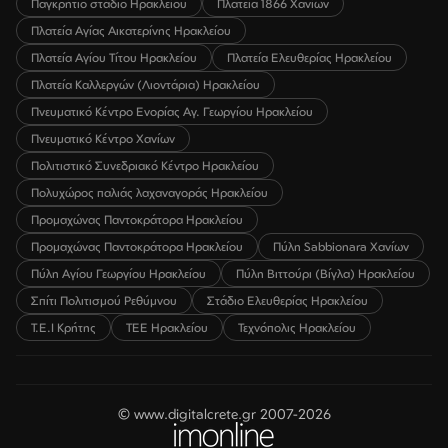
Παγκρήτιο στάδιο Ηρακλείου
Πλατεία 1866 Χανίων
Πλατεία Αγίας Αικατερίνης Ηρακλείου
Πλατεία Αγίου Τίτου Ηρακλείου
Πλατεία Ελευθερίας Ηρακλείου
Πλατεία Καλλεργών (Λιοντάρια) Ηρακλείου
Πνευματικό Κέντρο Ενορίας Αγ. Γεωργίου Ηρακλείου
Πνευματικό Κέντρο Χανίων
Πολιτιστικό Συνεδριακό Κέντρο Ηρακλείου
Πολυχώρος παλιάς λαχαναγοράς Ηρακλείου
Προμαχώνας Παντοκράτορα Ηρακλείου
Προμαχώνας Παντοκράτορα Ηρακλείου
Πύλη Sabbionara Χανίων
Πύλη Αγίου Γεωργίου Ηρακλείου
Πύλη Βιττούρι (Βίγλα) Ηρακλείου
Σπίτι Πολιτισμού Ρεθύμνου
Στάδιο Ελευθερίας Ηρακλείου
Τ.Ε.Ι Κρήτης
ΤΕΕ Ηρακλείου
Τεχνόπολις Ηρακλείου
© www.digitalcrete.gr 2007-2026