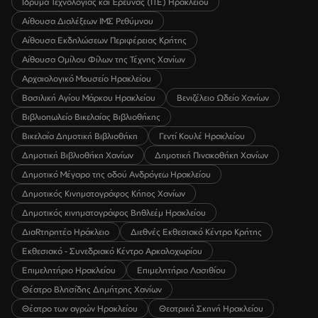
Ίδρυμα Τεχνολογίας και Έρευνας (ΙΤΕ) Ηρακλείου
Αίθουσα Διαλέξεων ΙΜΣ Ρεθύμνου
Αίθουσα Εκδηλώσεων Περιφέρειας Κρήτης
Αίθουσα Ομίλου Φίλων της Τέχνης Χανίων
Αρχαιολογικό Μουσείο Ηρακλείου
Βασιλική Αγίου Μάρκου Ηρακλείου
Βενιζέλειο Ωδείο Χανίων
Βιβλιοπωλείο Βικελαίας Βιβλιοθήκης
Βικελαία Δημοτική Βιβλιοθήκη
Γεντί Κουλέ Ηρακλείου
Δημοτική Βιβλιοθήκη Χανίων
Δημοτική Πινακοθήκη Χανίων
Δημοτικό Μέγαρο της οδού Ανδρόγεω Ηρακλείου
Δημοτικός Κινηματογράφος Κήπος Χανίων
Δημοτικός κινηματογράφος Βηθλεέμ Ηρακλείου
ΔιαRτηρητέο Ηράκλειο
Διεθνές Εκθεσιακό Κέντρο Κρήτης
Εκθεσιακό - Συνεδριακό Κέντρο Αρκαλοχωρίου
Επιμελητήριο Ηρακλείου
Επιμελητήριο Λασιθίου
Θέατρο Βλησίδης Δημήτρης Χανίων
Θέατρο των αγρών Ηρακλείου
Θεατρική Σκηνή Ηρακλείου