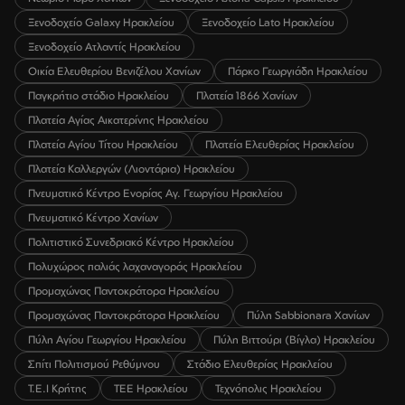
Ξενοδοχείο Galaxy Ηρακλείου
Ξενοδοχείο Lato Ηρακλείου
Ξενοδοχείο Ατλαντίς Ηρακλείου
Οικία Ελευθερίου Βενιζέλου Χανίων
Πάρκο Γεωργιάδη Ηρακλείου
Παγκρήτιο στάδιο Ηρακλείου
Πλατεία 1866 Χανίων
Πλατεία Αγίας Αικατερίνης Ηρακλείου
Πλατεία Αγίου Τίτου Ηρακλείου
Πλατεία Ελευθερίας Ηρακλείου
Πλατεία Καλλεργών (Λιοντάρια) Ηρακλείου
Πνευματικό Κέντρο Ενορίας Αγ. Γεωργίου Ηρακλείου
Πνευματικό Κέντρο Χανίων
Πολιτιστικό Συνεδριακό Κέντρο Ηρακλείου
Πολυχώρος παλιάς λαχαναγοράς Ηρακλείου
Προμαχώνας Παντοκράτορα Ηρακλείου
Προμαχώνας Παντοκράτορα Ηρακλείου
Πύλη Sabbionara Χανίων
Πύλη Αγίου Γεωργίου Ηρακλείου
Πύλη Βιττούρι (Βίγλα) Ηρακλείου
Σπίτι Πολιτισμού Ρεθύμνου
Στάδιο Ελευθερίας Ηρακλείου
Τ.Ε.Ι Κρήτης
ΤΕΕ Ηρακλείου
Τεχνόπολις Ηρακλείου