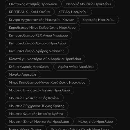
Θεατρικός σταθμός Ηρακλείου
Ιστορικό Μουσείο Ηρακλείου
ΚΕΠΠΕΔΗΧ - ΚΑΜ Χανίων
ΚΕΣΑΝ Ηρακλείου
Κέντρο Αρχιτεκτονικής Μεσογείου Χανίων
Καρτερός Ηρακλείου
Κηποθέατρο Νίκος Καζαντζάκης Ηρακλείου
Κινηματοθέατρο REX Αγίου Νικολάου
Κινηματοθέατρο Αστόρια Ηρακλείου
Κινηματοθέατρο Δρήρος Νεάπολης
Κλειστό γυμναστήριο Δύο Αοράκια Ηρακλείου
Κτήμα Κνωσός Ηρακλείου
Λιμάνι Αγίου Νικολάου
Μεγάλο Αρσενάλι
Μικρό Κηποθέατρο Μάνος Χατζηδάκις Ηρακλείου
Μουσείο Εικαστικών Τεχνών Ηρακλείου
Μουσείο Σχολικής Ζωής Χανίων
Μουσείο Σύγχρονης Τέχνης Κρήτης
Μουσείο Φυσικής Ιστορίας Κρήτης
Μουσική Σκηνή Νυν και Αεί Ηρακλείου
Μύλος club Ηρακλείου
Νεώριο Μόρο Χανίων
Ξενοδοχείο Astoria Capsis Ηρακλείου