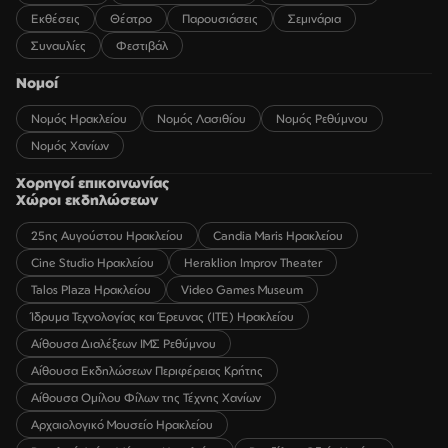
Εκθέσεις
Θέατρο
Παρουσιάσεις
Σεμινάρια
Συναυλίες
Φεστιβάλ
Νομοί
Νομός Ηρακλείου
Νομός Λασιθίου
Νομός Ρεθύμνου
Νομός Χανίων
Χορηγοί επικοινωνίας
Χώροι εκδηλώσεων
25ης Αυγούστου Ηρακλείου
Candia Maris Ηρακλείου
Cine Studio Ηρακλείου
Heraklion Improv Theater
Talos Plaza Ηρακλείου
Video Games Museum
Ίδρυμα Τεχνολογίας και Έρευνας (ΙΤΕ) Ηρακλείου
Αίθουσα Διαλέξεων ΙΜΣ Ρεθύμνου
Αίθουσα Εκδηλώσεων Περιφέρειας Κρήτης
Αίθουσα Ομίλου Φίλων της Τέχνης Χανίων
Αρχαιολογικό Μουσείο Ηρακλείου