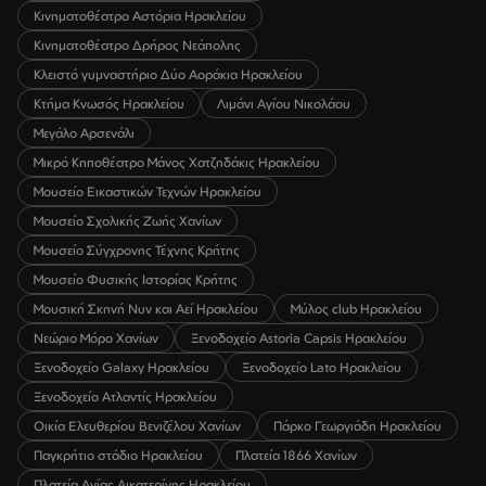
Κινηματοθέατρο Αστόρια Ηρακλείου
Κινηματοθέατρο Δρήρος Νεάπολης
Κλειστό γυμναστήριο Δύο Αοράκια Ηρακλείου
Κτήμα Κνωσός Ηρακλείου
Λιμάνι Αγίου Νικολάου
Μεγάλο Αρσενάλι
Μικρό Κηποθέατρο Μάνος Χατζηδάκις Ηρακλείου
Μουσείο Εικαστικών Τεχνών Ηρακλείου
Μουσείο Σχολικής Ζωής Χανίων
Μουσείο Σύγχρονης Τέχνης Κρήτης
Μουσείο Φυσικής Ιστορίας Κρήτης
Μουσική Σκηνή Νυν και Αεί Ηρακλείου
Μύλος club Ηρακλείου
Νεώριο Μόρο Χανίων
Ξενοδοχείο Astoria Capsis Ηρακλείου
Ξενοδοχείο Galaxy Ηρακλείου
Ξενοδοχείο Lato Ηρακλείου
Ξενοδοχείο Ατλαντίς Ηρακλείου
Οικία Ελευθερίου Βενιζέλου Χανίων
Πάρκο Γεωργιάδη Ηρακλείου
Παγκρήτιο στάδιο Ηρακλείου
Πλατεία 1866 Χανίων
Πλατεία Αγίας Αικατερίνης Ηρακλείου