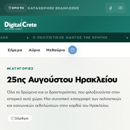
ΚΑΤΑΧΩΡΗΣΗ ΕΚΔΗΛΩΣΗΣ
ΚΡΗΤΗ
Η
●
Ο ΠΟΛΙΤΙΣΤΙΚΟΣ ΟΔΗΓΟΣ ΤΗΣ ΚΡΗΤΗΣ
●
ΕΚ
Σήμερα
Αύριο
Μεθαύριο
ΚΑΤΗΓΟΡΊΕΣ
25ης Αυγούστου Ηρακλείου
Όλα τα δρώμενα και οι δραστηριότητες που φιλοξενούνται στον
ιστορικό αυτό χώρο. Μια συνοπτική καταγραφή των πολιτιστικών
και κοινωνικών εκδηλώσεων στην καρδιά του Ηρακλείου.
2
άρθρα