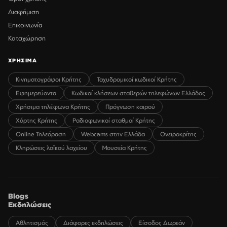
Διαφήμιση
Επικοινωνία
Καταχώρηση
ΧΡΗΣΙΜΑ
Κινηματογράφοι Κρήτης
Ταχυδρομικοί κωδικοί Κρήτης
Εφημερεύοντα
Κωδικοί κλήσεων σταθερών τηλεφώνων Ελλάδος
Χρήσιμα τηλέφωνα Κρήτης
Πρόγνωση καιρού
Χάρτης Κρήτης
Ραδιοφωνικοί σταθμοί Κρήτης
Online Τηλεόραση
Webcams στην Ελλάδα
Ονειροκρίτης
Κληρώσεις λαϊκού λαχείου
Μουσεία Κρήτης
Blogs
Εκδηλώσεις
Αθλητισμός
Διάφορες εκδηλώσεις
Είσοδος Δωρεάν