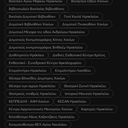
Βασιλική Αγίου Μάρκου Ηρακλείου
Βενιζέλειο Ωδείο Χανίων
Βιβλιοπωλείο Βικελαίας Βιβλιοθήκης
Βικελαία Δημοτική Βιβλιοθήκη
Γεντί Κουλέ Ηρακλείου
Δημοτική Βιβλιοθήκη Χανίων
Δημοτική Πινακοθήκη Χανίων
Δημοτικό Μέγαρο της οδού Ανδρόγεω Ηρακλείου
Δημοτικός Κινηματογράφος Κήπος Χανίων
Δημοτικός κινηματογράφος Βηθλεέμ Ηρακλείου
ΔιαRτηρητέο Ηράκλειο
Διεθνές Εκθεσιακό Κέντρο Κρήτης
Εκθεσιακό - Συνεδριακό Κέντρο Αρκαλοχωρίου
Επιμελητήριο Ηρακλείου
Επιμελητήριο Λασιθίου
Θέατρο Βλησίδης Δημήτρης Χανίων
Θέατρο των αγρών Ηρακλείου
Θεατρική Σκηνή Ηρακλείου
Θεατρικός σταθμός Ηρακλείου
Ιστορικό Μουσείο Ηρακλείου
ΚΕΠΠΕΔΗΧ - ΚΑΜ Χανίων
ΚΕΣΑΝ Ηρακλείου
Κέντρο Αρχιτεκτονικής Μεσογείου Χανίων
Καρτερός Ηρακλείου
Κηποθέατρο Νίκος Καζαντζάκης Ηρακλείου
Κινηματοθέατρο REX Αγίου Νικολάου