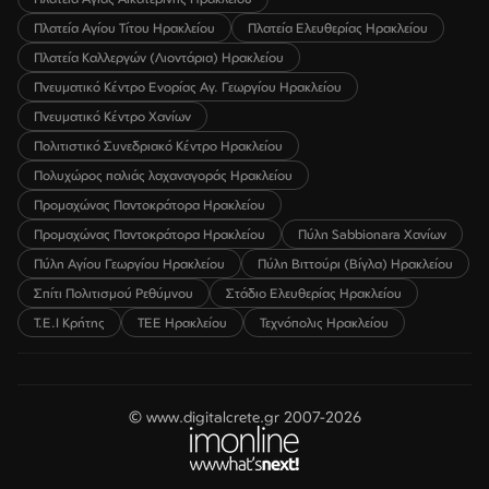
Πλατεία Αγίου Τίτου Ηρακλείου
Πλατεία Ελευθερίας Ηρακλείου
Πλατεία Καλλεργών (Λιοντάρια) Ηρακλείου
Πνευματικό Κέντρο Ενορίας Αγ. Γεωργίου Ηρακλείου
Πνευματικό Κέντρο Χανίων
Πολιτιστικό Συνεδριακό Κέντρο Ηρακλείου
Πολυχώρος παλιάς λαχαναγοράς Ηρακλείου
Προμαχώνας Παντοκράτορα Ηρακλείου
Προμαχώνας Παντοκράτορα Ηρακλείου
Πύλη Sabbionara Χανίων
Πύλη Αγίου Γεωργίου Ηρακλείου
Πύλη Βιττούρι (Βίγλα) Ηρακλείου
Σπίτι Πολιτισμού Ρεθύμνου
Στάδιο Ελευθερίας Ηρακλείου
Τ.Ε.Ι Κρήτης
ΤΕΕ Ηρακλείου
Τεχνόπολις Ηρακλείου
© www.digitalcrete.gr 2007-2026