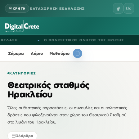
ΚΑΤΑΧΩΡΗΣΗ ΕΚΔΗΛΩΣΗΣ
ΚΡΗΤΗ
Η
●
Ο ΠΟΛΙΤΙΣΤΙΚΟΣ ΟΔΗΓΟΣ ΤΗΣ ΚΡΗΤΗΣ
●
ΕΚ
Σήμερα
Αύριο
Μεθαύριο
ΚΑΤΗΓΟΡΊΕΣ
Θεατρικός σταθμός
Ηρακλείου
Όλες οι θεατρικές παραστάσεις, οι συναυλίες και οι πολιτιστικές
δράσεις που φιλοξενούνται στον χώρο του Θεατρικού Σταθμού
στο λιμάνι του Ηρακλείου.
36
άρθρα