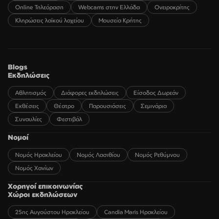
Online Τηλεόραση
Webcams στην Ελλάδα
Ονειροκρίτης
Κληρώσεις λαϊκού λαχείου
Μουσεία Κρήτης
Blogs
Εκδηλώσεις
Αθλητισμός
Διάφορες εκδηλώσεις
Είσοδος Δωρεάν
Εκθέσεις
Θέατρο
Παρουσιάσεις
Σεμινάρια
Συναυλίες
Φεστιβάλ
Νομοί
Νομός Ηρακλείου
Νομός Λασιθίου
Νομός Ρεθύμνου
Νομός Χανίων
Χορηγοί επικοινωνίας
Χώροι εκδηλώσεων
25ης Αυγούστου Ηρακλείου
Candia Maris Ηρακλείου