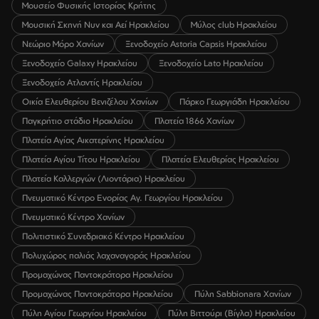
Μουσείο Φυσικής Ιστορίας Κρήτης
Μουσική Σκηνή Νυν και Αεί Ηρακλείου
Μύλος club Ηρακλείου
Νεώριο Μόρο Χανίων
Ξενοδοχείο Astoria Capsis Ηρακλείου
Ξενοδοχείο Galaxy Ηρακλείου
Ξενοδοχείο Lato Ηρακλείου
Ξενοδοχείο Ατλαντίς Ηρακλείου
Οικία Ελευθερίου Βενιζέλου Χανίων
Πάρκο Γεωργιάδη Ηρακλείου
Παγκρήτιο στάδιο Ηρακλείου
Πλατεία 1866 Χανίων
Πλατεία Αγίας Αικατερίνης Ηρακλείου
Πλατεία Αγίου Τίτου Ηρακλείου
Πλατεία Ελευθερίας Ηρακλείου
Πλατεία Καλλεργών (Λιοντάρια) Ηρακλείου
Πνευματικό Κέντρο Ενορίας Αγ. Γεωργίου Ηρακλείου
Πνευματικό Κέντρο Χανίων
Πολιτιστικό Συνεδριακό Κέντρο Ηρακλείου
Πολυχώρος παλιάς λαχαναγοράς Ηρακλείου
Προμαχώνας Παντοκράτορα Ηρακλείου
Προμαχώνας Παντοκράτορα Ηρακλείου
Πύλη Sabbionara Χανίων
Πύλη Αγίου Γεωργίου Ηρακλείου
Πύλη Βιττούρι (Βίγλα) Ηρακλείου