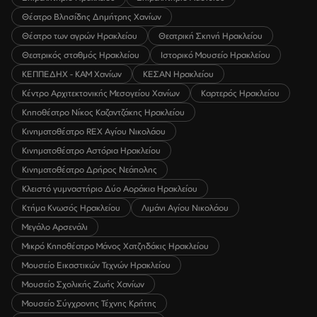
Θέατρο Βλησίδης Δημήτρης Χανίων
Θέατρο των αγρών Ηρακλείου
Θεατρική Σκηνή Ηρακλείου
Θεατρικός σταθμός Ηρακλείου
Ιστορικό Μουσείο Ηρακλείου
ΚΕΠΠΕΔΗΧ - ΚΑΜ Χανίων
ΚΕΣΑΝ Ηρακλείου
Κέντρο Αρχιτεκτονικής Μεσογείου Χανίων
Καρτερός Ηρακλείου
Κηποθέατρο Νίκος Καζαντζάκης Ηρακλείου
Κινηματοθέατρο REX Αγίου Νικολάου
Κινηματοθέατρο Αστόρια Ηρακλείου
Κινηματοθέατρο Δρήρος Νεάπολης
Κλειστό γυμναστήριο Δύο Αοράκια Ηρακλείου
Κτήμα Κνωσός Ηρακλείου
Λιμάνι Αγίου Νικολάου
Μεγάλο Αρσενάλι
Μικρό Κηποθέατρο Μάνος Χατζηδάκις Ηρακλείου
Μουσείο Εικαστικών Τεχνών Ηρακλείου
Μουσείο Σχολικής Ζωής Χανίων
Μουσείο Σύγχρονης Τέχνης Κρήτης