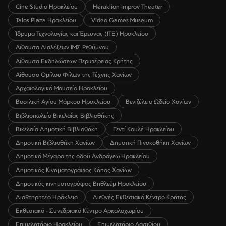
Cine Studio Ηρακλείου
Heraklion Improv Theater
Talos Plaza Ηρακλείου
Video Games Museum
Ίδρυμα Τεχνολογίας και Έρευνας (ΙΤΕ) Ηρακλείου
Αίθουσα Διαλέξεων ΙΜΣ Ρεθύμνου
Αίθουσα Εκδηλώσεων Περιφέρειας Κρήτης
Αίθουσα Ομίλου Φίλων της Τέχνης Χανίων
Αρχαιολογικό Μουσείο Ηρακλείου
Βασιλική Αγίου Μάρκου Ηρακλείου
Βενιζέλειο Ωδείο Χανίων
Βιβλιοπωλείο Βικελαίας Βιβλιοθήκης
Βικελαία Δημοτική Βιβλιοθήκη
Γεντί Κουλέ Ηρακλείου
Δημοτική Βιβλιοθήκη Χανίων
Δημοτική Πινακοθήκη Χανίων
Δημοτικό Μέγαρο της οδού Ανδρόγεω Ηρακλείου
Δημοτικός Κινηματογράφος Κήπος Χανίων
Δημοτικός κινηματογράφος Βηθλεέμ Ηρακλείου
ΔιαRτηρητέο Ηράκλειο
Διεθνές Εκθεσιακό Κέντρο Κρήτης
Εκθεσιακό - Συνεδριακό Κέντρο Αρκαλοχωρίου
Επιμελητήριο Ηρακλείου
Επιμελητήριο Λασιθίου