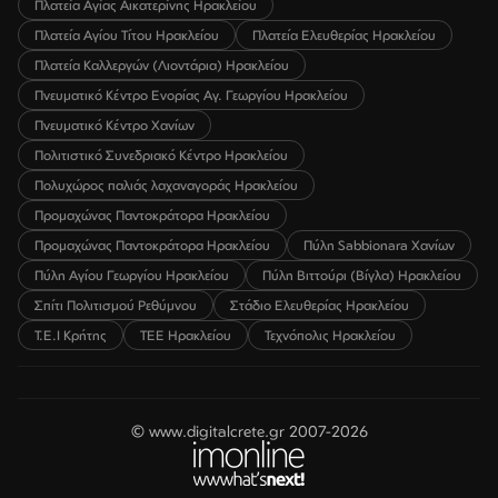
Πλατεία Αγίας Αικατερίνης Ηρακλείου
Πλατεία Αγίου Τίτου Ηρακλείου
Πλατεία Ελευθερίας Ηρακλείου
Πλατεία Καλλεργών (Λιοντάρια) Ηρακλείου
Πνευματικό Κέντρο Ενορίας Αγ. Γεωργίου Ηρακλείου
Πνευματικό Κέντρο Χανίων
Πολιτιστικό Συνεδριακό Κέντρο Ηρακλείου
Πολυχώρος παλιάς λαχαναγοράς Ηρακλείου
Προμαχώνας Παντοκράτορα Ηρακλείου
Προμαχώνας Παντοκράτορα Ηρακλείου
Πύλη Sabbionara Χανίων
Πύλη Αγίου Γεωργίου Ηρακλείου
Πύλη Βιττούρι (Βίγλα) Ηρακλείου
Σπίτι Πολιτισμού Ρεθύμνου
Στάδιο Ελευθερίας Ηρακλείου
Τ.Ε.Ι Κρήτης
ΤΕΕ Ηρακλείου
Τεχνόπολις Ηρακλείου
© www.digitalcrete.gr 2007-2026