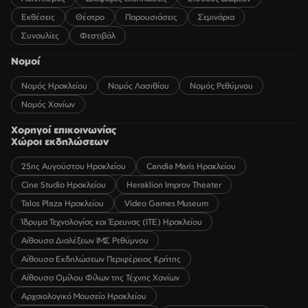
Εκθέσεις
Θέατρο
Παρουσιάσεις
Σεμινάρια
Συναυλίες
Φεστιβάλ
Νομοί
Νομός Ηρακλείου
Νομός Λασιθίου
Νομός Ρεθύμνου
Νομός Χανίων
Χορηγοί επικοινωνίας
Χώροι εκδηλώσεων
25ης Αυγούστου Ηρακλείου
Candia Maris Ηρακλείου
Cine Studio Ηρακλείου
Heraklion Improv Theater
Talos Plaza Ηρακλείου
Video Games Museum
Ίδρυμα Τεχνολογίας και Έρευνας (ΙΤΕ) Ηρακλείου
Αίθουσα Διαλέξεων ΙΜΣ Ρεθύμνου
Αίθουσα Εκδηλώσεων Περιφέρειας Κρήτης
Αίθουσα Ομίλου Φίλων της Τέχνης Χανίων
Αρχαιολογικό Μουσείο Ηρακλείου