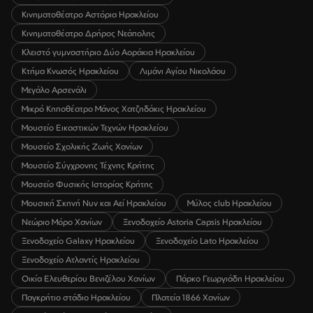
Κινηματοθέατρο Αστόρια Ηρακλείου
Κινηματοθέατρο Δρήρος Νεάπολης
Κλειστό γυμναστήριο Δύο Αοράκια Ηρακλείου
Κτήμα Κνωσός Ηρακλείου
Λιμάνι Αγίου Νικολάου
Μεγάλο Αρσενάλι
Μικρό Κηποθέατρο Μάνος Χατζηδάκις Ηρακλείου
Μουσείο Εικαστικών Τεχνών Ηρακλείου
Μουσείο Σχολικής Ζωής Χανίων
Μουσείο Σύγχρονης Τέχνης Κρήτης
Μουσείο Φυσικής Ιστορίας Κρήτης
Μουσική Σκηνή Νυν και Αεί Ηρακλείου
Μύλος club Ηρακλείου
Νεώριο Μόρο Χανίων
Ξενοδοχείο Astoria Capsis Ηρακλείου
Ξενοδοχείο Galaxy Ηρακλείου
Ξενοδοχείο Lato Ηρακλείου
Ξενοδοχείο Ατλαντίς Ηρακλείου
Οικία Ελευθερίου Βενιζέλου Χανίων
Πάρκο Γεωργιάδη Ηρακλείου
Παγκρήτιο στάδιο Ηρακλείου
Πλατεία 1866 Χανίων