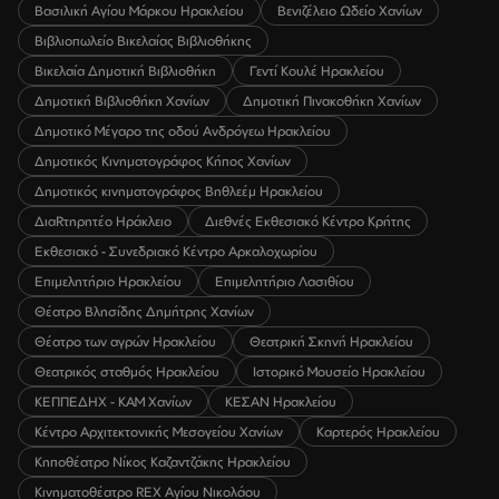
Βασιλική Αγίου Μάρκου Ηρακλείου
Βενιζέλειο Ωδείο Χανίων
Βιβλιοπωλείο Βικελαίας Βιβλιοθήκης
Βικελαία Δημοτική Βιβλιοθήκη
Γεντί Κουλέ Ηρακλείου
Δημοτική Βιβλιοθήκη Χανίων
Δημοτική Πινακοθήκη Χανίων
Δημοτικό Μέγαρο της οδού Ανδρόγεω Ηρακλείου
Δημοτικός Κινηματογράφος Κήπος Χανίων
Δημοτικός κινηματογράφος Βηθλεέμ Ηρακλείου
ΔιαRτηρητέο Ηράκλειο
Διεθνές Εκθεσιακό Κέντρο Κρήτης
Εκθεσιακό - Συνεδριακό Κέντρο Αρκαλοχωρίου
Επιμελητήριο Ηρακλείου
Επιμελητήριο Λασιθίου
Θέατρο Βλησίδης Δημήτρης Χανίων
Θέατρο των αγρών Ηρακλείου
Θεατρική Σκηνή Ηρακλείου
Θεατρικός σταθμός Ηρακλείου
Ιστορικό Μουσείο Ηρακλείου
ΚΕΠΠΕΔΗΧ - ΚΑΜ Χανίων
ΚΕΣΑΝ Ηρακλείου
Κέντρο Αρχιτεκτονικής Μεσογείου Χανίων
Καρτερός Ηρακλείου
Κηποθέατρο Νίκος Καζαντζάκης Ηρακλείου
Κινηματοθέατρο REX Αγίου Νικολάου