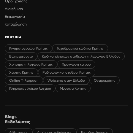
Όροι χρήσης
Διαφήμιση
Επικοινωνία
Καταχώρηση
ΧΡΗΣΙΜΑ
Κινηματογράφοι Κρήτης
Ταχυδρομικοί κωδικοί Κρήτης
Εφημερεύοντα
Κωδικοί κλήσεων σταθερών τηλεφώνων Ελλάδος
Χρήσιμα τηλέφωνα Κρήτης
Πρόγνωση καιρού
Χάρτης Κρήτης
Ραδιοφωνικοί σταθμοί Κρήτης
Online Τηλεόραση
Webcams στην Ελλάδα
Ονειροκρίτης
Κληρώσεις λαϊκού λαχείου
Μουσεία Κρήτης
Blogs
Εκδηλώσεις
Αθλητισμός
Διάφορες εκδηλώσεις
Είσοδος Δωρεάν