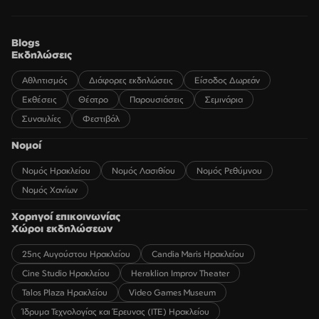
Blogs
Εκδηλώσεις
Αθλητισμός
Διάφορες εκδηλώσεις
Είσοδος Δωρεάν
Εκθέσεις
Θέατρο
Παρουσιάσεις
Σεμινάρια
Συναυλίες
Φεστιβάλ
Νομοί
Νομός Ηρακλείου
Νομός Λασιθίου
Νομός Ρεθύμνου
Νομός Χανίων
Χορηγοί επικοινωνίας
Χώροι εκδηλώσεων
25ης Αυγούστου Ηρακλείου
Candia Maris Ηρακλείου
Cine Studio Ηρακλείου
Heraklion Improv Theater
Talos Plaza Ηρακλείου
Video Games Museum
Ίδρυμα Τεχνολογίας και Έρευνας (ΙΤΕ) Ηρακλείου