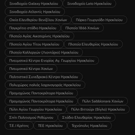
Ξενοδοχείο Galaxy Ηρακλείου
Ξενοδοχείο Lato Ηρακλείου
Ξενοδοχείο Ατλαντίς Ηρακλείου
Οικία Ελευθερίου Βενιζέλου Χανίων
Πάρκο Γεωργιάδη Ηρακλείου
Παγκρήτιο στάδιο Ηρακλείου
Πλατεία 1866 Χανίων
Πλατεία Αγίας Αικατερίνης Ηρακλείου
Πλατεία Αγίου Τίτου Ηρακλείου
Πλατεία Ελευθερίας Ηρακλείου
Πλατεία Καλλεργών (Λιοντάρια) Ηρακλείου
Πνευματικό Κέντρο Ενορίας Αγ. Γεωργίου Ηρακλείου
Πνευματικό Κέντρο Χανίων
Πολιτιστικό Συνεδριακό Κέντρο Ηρακλείου
Πολυχώρος παλιάς λαχαναγοράς Ηρακλείου
Προμαχώνας Παντοκράτορα Ηρακλείου
Προμαχώνας Παντοκράτορα Ηρακλείου
Πύλη Sabbionara Χανίων
Πύλη Αγίου Γεωργίου Ηρακλείου
Πύλη Βιττούρι (Βίγλα) Ηρακλείου
Σπίτι Πολιτισμού Ρεθύμνου
Στάδιο Ελευθερίας Ηρακλείου
Τ.Ε.Ι Κρήτης
ΤΕΕ Ηρακλείου
Τεχνόπολις Ηρακλείου