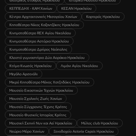
Θεατρικός σταθμός Ηρακλείου
Ιστορικό Μουσείο Ηρακλείου
ΚΕΠΠΕΔΗΧ - ΚΑΜ Χανίων
ΚΕΣΑΝ Ηρακλείου
Κέντρο Αρχιτεκτονικής Μεσογείου Χανίων
Καρτερός Ηρακλείου
Κηποθέατρο Νίκος Καζαντζάκης Ηρακλείου
Κινηματοθέατρο REX Αγίου Νικολάου
Κινηματοθέατρο Αστόρια Ηρακλείου
Κινηματοθέατρο Δρήρος Νεάπολης
Κλειστό γυμναστήριο Δύο Αοράκια Ηρακλείου
Κτήμα Κνωσός Ηρακλείου
Λιμάνι Αγίου Νικολάου
Μεγάλο Αρσενάλι
Μικρό Κηποθέατρο Μάνος Χατζηδάκις Ηρακλείου
Μουσείο Εικαστικών Τεχνών Ηρακλείου
Μουσείο Σχολικής Ζωής Χανίων
Μουσείο Σύγχρονης Τέχνης Κρήτης
Μουσείο Φυσικής Ιστορίας Κρήτης
Μουσική Σκηνή Νυν και Αεί Ηρακλείου
Μύλος club Ηρακλείου
Νεώριο Μόρο Χανίων
Ξενοδοχείο Astoria Capsis Ηρακλείου