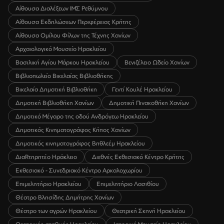
Αίθουσα Διαλέξεων ΙΜΣ Ρεθύμνου
Αίθουσα Εκδηλώσεων Περιφέρειας Κρήτης
Αίθουσα Ομίλου Φίλων της Τέχνης Χανίων
Αρχαιολογικό Μουσείο Ηρακλείου
Βασιλική Αγίου Μάρκου Ηρακλείου
Βενιζέλειο Ωδείο Χανίων
Βιβλιοπωλείο Βικελαίας Βιβλιοθήκης
Βικελαία Δημοτική Βιβλιοθήκη
Γεντί Κουλέ Ηρακλείου
Δημοτική Βιβλιοθήκη Χανίων
Δημοτική Πινακοθήκη Χανίων
Δημοτικό Μέγαρο της οδού Ανδρόγεω Ηρακλείου
Δημοτικός Κινηματογράφος Κήπος Χανίων
Δημοτικός κινηματογράφος Βηθλεέμ Ηρακλείου
ΔιαRτηρητέο Ηράκλειο
Διεθνές Εκθεσιακό Κέντρο Κρήτης
Εκθεσιακό - Συνεδριακό Κέντρο Αρκαλοχωρίου
Επιμελητήριο Ηρακλείου
Επιμελητήριο Λασιθίου
Θέατρο Βλησίδης Δημήτρης Χανίων
Θέατρο των αγρών Ηρακλείου
Θεατρική Σκηνή Ηρακλείου